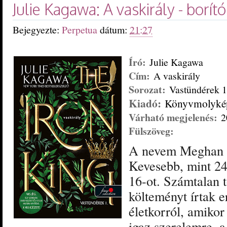
Julie Kagawa: A vaskirály - borít
Bejegyezte:
Perpetua
dátum:
21:27
Író:
Julie Kagawa
Cím:
A vaskirály
Sorozat:
Vastündérek 1
Kiadó:
Könyvmolyké
Várható megjelenés:
2
Fülszöveg:
A ​nevem Meghan 
Kevesebb, mint 24
16-ot. Számtalan t
költeményt írtak e
életkorról, amikor
igaz szerelemre, a