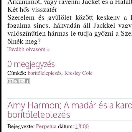
Arkánumot, vagy rávenni Jacket és a Halál
Két hős visszatér
Szerelem és gyűlölet között keskeny a h
fogalma sincs, hányadán áll Jackkel vagy
valószínűtlen hármas le tudja győzni a Sze
ölnék meg?
Tovább olvasom »
0 megjegyzés
Címkék:
borítóleleplezés
,
Kresley Cole
Amy Harmon: A madár és a kard
borítóleleplezés
Bejegyezte:
Perpetua
dátum:
18:00