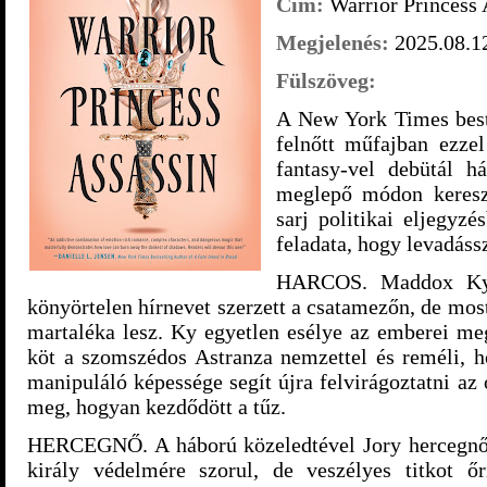
Cím:
Warrior Princess 
Megjelenés:
2025.08.1
Fülszöveg:
A New York Times best
felnőtt műfajban ezzel
fantasy-vel debütál há
meglepő módon kereszt
sarj politikai eljegyz
feladata, hogy levadáss
HARCOS. Maddox Kyro
könyörtelen hírnevet szerzett a csatamezőn, de most
martaléka lesz. Ky egyetlen esélye az emberei me
köt a szomszédos Astranza nemzettel és reméli, ho
manipuláló képessége segít újra felvirágoztatni az 
meg, hogyan kezdődött a tűz.
HERCEGNŐ. A háború közeledtével Jory hercegnő 
király védelmére szorul, de veszélyes titkot őr