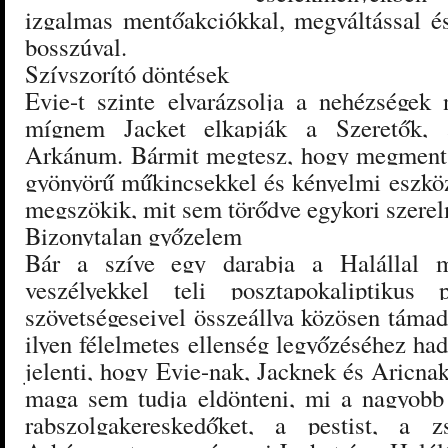
izgalmas mentőakciókkal, megváltással és
bosszúval.
Szívszorító döntések
Evie-t szinte elvarázsolja a nehézségek n
mígnem Jacket elkapják a Szeretők, a
Arkánum. Bármit megtesz, hogy megmentse
gyönyörű műkincsekkel és kényelmi eszközö
megszökik, mit sem törődve egykori szerelm
Bizonytalan győzelem
Bár a szíve egy darabja a Halállal 
veszélyekkel teli posztapokaliptikus
szövetségeseivel összeállva közösen támad
ilyen félelmetes ellenség legyőzéséhez had
jelenti, hogy Evie-nak, Jacknek és Aricnak
maga sem tudja eldönteni, mi a nagyobb l
rabszolgakereskedőket, a pestist, a 