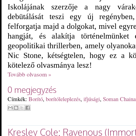
Iskolájának szerzője a nagy várak
debütálását teszi egy új regényben,
felforgatja majd a dolgokat, mivel egyre
hangját, és alakítja történelmünket
geopolitikai thrillerben, amely olyanokat
Nic Stone, kétségtelen, hogy ez a k
kötelező olvasmánya lesz!
Tovább olvasom »
0 megjegyzés
Címkék:
Borító
,
borítóleleplezés
,
ifjúsági
,
Soman Chaina
Kresley Cole: Ravenous (Immort