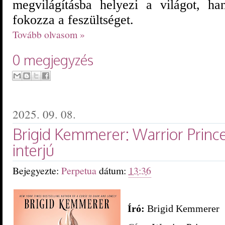
megvilágításba helyezi a világot, h
fokozza a feszültséget.
Tovább olvasom »
0 megjegyzés
2025. 09. 08.
Brigid Kemmerer: Warrior Prince
interjú
Bejegyezte:
Perpetua
dátum:
13:36
Író:
Brigid Kemmerer