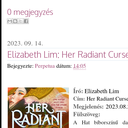
0 megjegyzés
2023. 09. 14.
Elizabeth Lim: Her Radiant Curse 
Bejegyezte:
Perpetua
dátum:
14:05
Író:
Elizabeth Lim
Cím:
Her Radiant Curs
Megjelenés:
2023.08.
Fülszöveg:
A Hat bíborszínű d