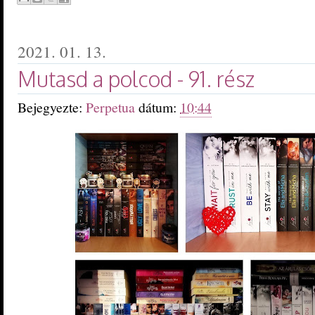
2021. 01. 13.
Mutasd a polcod - 91. rész
Bejegyezte:
Perpetua
dátum:
10:44