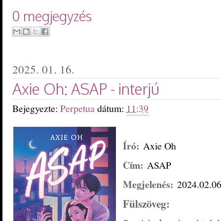
0 megjegyzés
2025. 01. 16.
Axie Oh: ASAP - interjú
Bejegyezte:
Perpetua
dátum:
11:39
Író:
Axie Oh
Cím:
ASAP
Megjelenés:
2024.02.06
Fülszöveg: