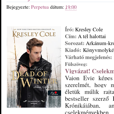
Bejegyezte:
Perpetua
dátum:
19:00
Író:
Kresley Cole
Cím:
A tél halottai
Sorozat:
Arkánum-kró
Kiadó:
Könyvmolyké
Várható megjelenés:
Fülszöveg:
Vigyázat! Cselekm
Vajon Evie képes 
szerelmét, hogy 
életük múlik ra
bestseller szerző
Krónikájában, a
cselekményekben