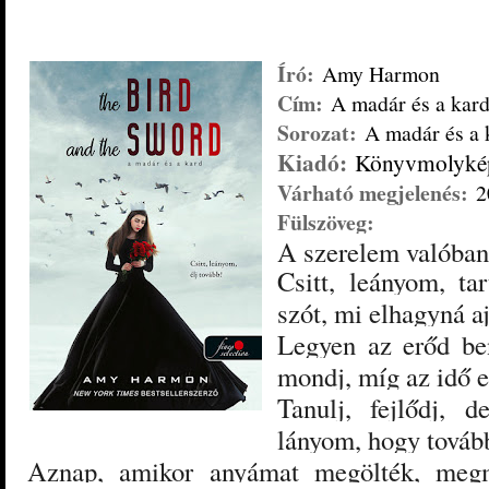
Író:
Amy Harmon
Cím:
A madár és a kar
Sorozat:
A madár és a 
Kiadó:
Könyvmolyké
Várható megjelenés:
2
Fülszöveg:
A szerelem valóban
Csitt, leányom, t
szót, mi elhagyná a
Legyen az erőd ben
mondj, míg az idő e
Tanulj, fejlődj, d
lányom, hogy tovább
Aznap, amikor anyámat megölték, meg