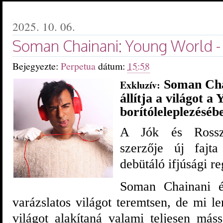
2025. 10. 06.
Soman Chainani: Young World - 
Bejegyezte:
Perpetua
dátum:
15:58
Soman Chai
Exkluzív:
állítja a világot 
borítóleleplezéséb
A Jók és Rossza
szerzője új fajta
debütáló ifjúsági 
Soman Chainani é
varázslatos világot teremtsen, de mi le
világot alakítaná valami teljesen má