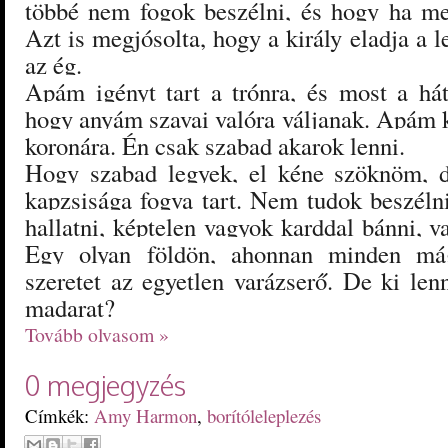
többé nem fogok beszélni, és hogy ha me
Azt is megjósolta, hogy a király eladja a le
az ég.
Apám igényt tart a trónra, és most a hátt
hogy anyám szavai valóra váljanak. Apám k
koronára. Én csak szabad akarok lenni.
Hogy szabad legyek, el kéne szöknöm, 
kapzsisága fogva tart. Nem tudok beszéln
hallatni, képtelen vagyok karddal bánni, va
Egy olyan földön, ahonnan minden mági
szeretet az egyetlen varázserő. De ki le
madarat?
Tovább olvasom »
0 megjegyzés
Címkék:
Amy Harmon
,
borítóleleplezés