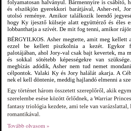
folyamatosan halványul. Bármennyire is csábító, 
és elszökjön gyerekkori barátjával, Asher-rel, Jo
utolsó reménye. Amikor találkozik leendő jegyesé
hogy Ky ijesztő külseje alatt együttérző és éles es
lobbanthatja a szívét. De mit fog tenni, amikor ráj
BÉRGYILKOS. Asher megtette, amit meg kellett a t
ezzel be kellett piszkolnia a kezét. Egykor 
palotájában, ahol Jory-val csak bajt kevertek, ma
és sokkal sötétebb képességekre van szükség
megbízás adódik, Asher nem tud nemet mondani
célpontok. Valaki Ky és Jory halálát akarja. A Céh
nek el kell döntenie, meddig hajlandó elmenni a szer
Egy történet három összetett szereplőről, akik egym
szerelembe esése között őrlődnek, a Warriar Prince
fantasy triológia kezdete, ami tele van varázslattal
romantikával.
Tovább olvasom »