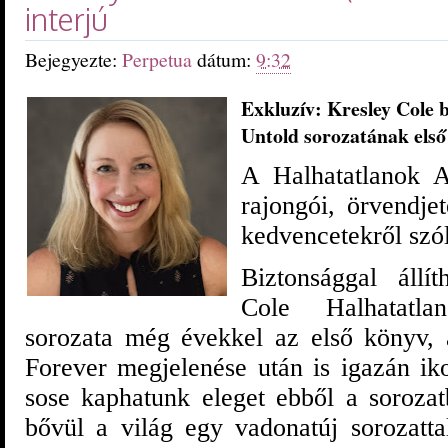
interjú
Bejegyezte:
Perpetua
dátum:
9:32
Exkluzív: Kresley Cole 
Untold sorozatának első
A Halhatatlanok A
rajongói, örvendje
kedvencetekről szó
Biztonsággal állí
Cole Halhatatl
sorozata még évekkel az első könyv,
Forever megjelenése után is igazán ik
sose kaphatunk eleget ebből a soroza
bővül a világ egy vadonatúj sorozatt