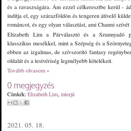
és a ravaszságára. Ám ezzel célkeresztbe kerül - ád
indítja el, egy szárazföldön és tengeren átívelő külde
románcot, és egy olyan választást, ami Channi szívét t
Elizabeth Lim a Párválasztó és a Szunnyadó pa
klasszikus mesékkel, mint a Szépség és a Szörnyeteg
ebben az izgalmas, de szívszorító fantasy regényben
oldalát és a testvériség legmélyebb kötelékeit.
Tovább olvasom »
0 megjegyzés
Címkék:
Elizabeth Lim
,
interjú
2021. 05. 18.