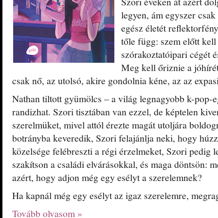
Szori éveken át azért do
legyen, ám egyszer csak
egész életét reflektorfé
tőle függ: szem előtt kell
szórakoztatóipari cégét és
Meg kell őriznie a jóhíré
csak nő, az utolsó, akire gondolnia kéne, az az expasi
Nathan tiltott gyümölcs – a világ legnagyobb k-pop-
randizhat. Szori tisztában van ezzel, de képtelen kive
szerelmüket, mivel attól érezte magát utoljára boldo
botrányba keveredik, Szori felajánlja neki, hogy húz
közelsége felébreszti a régi érzelmeket, Szori pedig 
szakítson a családi elvárásokkal, és maga döntsön: me
azért, hogy adjon még egy esélyt a szerelemnek?
Ha kapnál még egy esélyt az igaz szerelemre, megr
Tovább olvasom »