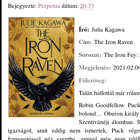
Bejegyezte:
Perpetua
dátum:
20:33
Író:
Julia Kagawa
Cím:
The Iron Raven
Sorozat:
The Iron Fey: 
Megjelenés:
2021.02.0
Fülszöveg:
Talán hallottál már ról
Robin Goodfellow. Puck.
bolond… Oberon király 
Szentivánéji álomban. S
igazságot, amit eddig nem ismertek, Puck végr
fenyegetéssel néz szembe, amivel még nem találk