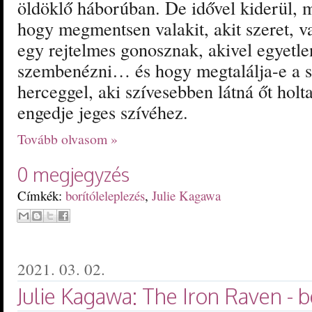
öldöklő háborúban. De idővel kiderül, m
hogy megmentsen valakit, akit szeret, va
egy rejtelmes gonosznak, akivel egyetl
szembenézni… és hogy megtalálja-e a s
herceggel, aki szívesebben látná őt hol
engedje jeges szívéhez.
Tovább olvasom »
0 megjegyzés
Címkék:
borítóleleplezés
,
Julie Kagawa
2021. 03. 02.
Julie Kagawa: The ​Iron Raven - 