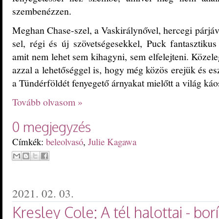
szembenézzen.
Meghan Chase-szel, a Vaskirálynővel, hercegi párjáva
sel, régi és új szövetségesekkel, Puck fantasztiku
amit nem lehet sem kihagyni, sem elfelejteni. Közele
azzal a lehetőséggel is, hogy még közös erejük és e
a Tündérföldét fenyegető árnyakat mielőtt a világ káo
Tovább olvasom »
0 megjegyzés
Címkék:
beleolvasó
,
Julie Kagawa
2021. 02. 03.
Kresley Cole: A tél halottai - bor