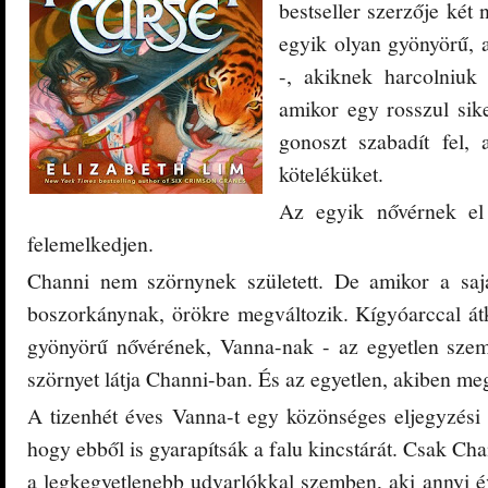
bestseller szerzője két 
egyik olyan gyönyörű, 
-, akiknek harcolniuk
amikor egy rosszul sike
gonoszt szabadít fel,
köteléküket.
Az egyik nővérnek el
felemelkedjen.
Channi nem szörnynek született. De amikor a saját
boszorkánynak, örökre megváltozik. Kígyóarccal át
gyönyörű nővérének, Vanna-nak - az egyetlen szem
szörnyet látja Channi-ban. És az egyetlen, akiben me
A tizenhét éves Vanna-t egy közönséges eljegyzési 
hogy ebből is gyarapítsák a falu kincstárát. Csak Ch
a legkegyetlenebb udvarlókkal szemben, aki annyi év