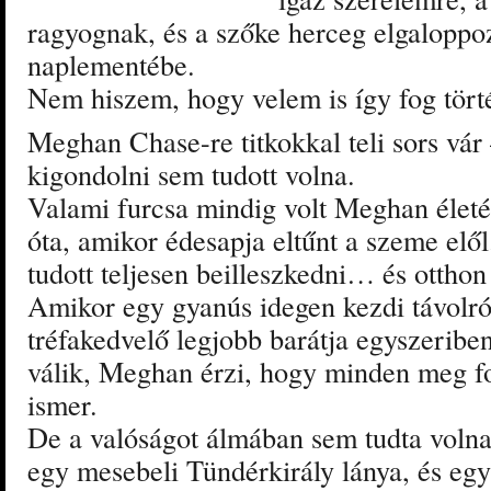
ragyognak, és a szőke herceg elgaloppoz
naplementébe.
Nem hiszem, hogy velem is így fog tört
Meghan Chase-re titkokkal teli sors vár
kigondolni sem tudott volna.
Valami furcsa mindig volt Meghan életé
óta, amikor édesapja eltűnt a szeme elő
tudott teljesen beilleszkedni… és otthon
Amikor egy gyanús idegen kezdi távolról
tréfakedvelő legjobb barátja egyszerib
válik, Meghan érzi, hogy minden meg fo
ismer.
De a valóságot álmában sem tudta volna
egy mesebeli Tündérkirály lánya, és egy