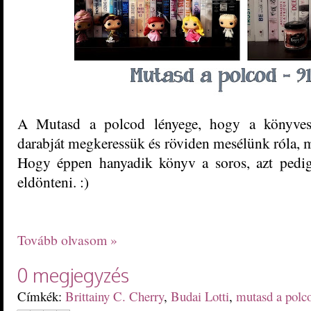
A Mutasd a polcod lényege, hogy a könyvesp
darabját megkeressük és röviden mesélünk róla, mi
Hogy éppen hanyadik könyv a soros, azt pedig
eldönteni. :)
Tovább olvasom »
0 megjegyzés
Címkék:
Brittainy C. Cherry
,
Budai Lotti
,
mutasd a polc