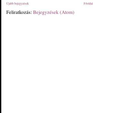
Újabb bejegyzések
Főoldal
Feliratkozás:
Bejegyzések (Atom)