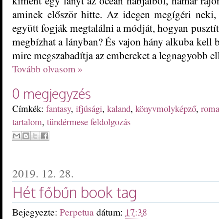
kiment egy lányt az óceán habjaiból, hamar ráj
aminek először hitte. Az idegen megígéri neki, 
együtt fogják megtalálni a módját, hogyan pusztít
megbízhat a lányban? És vajon hány alkuba kell 
mire megszabadítja az embereket a legnagyobb el
Tovább olvasom »
0 megjegyzés
Címkék:
fantasy
,
ifjúsági
,
kaland
,
könyvmolyképző
,
roma
tartalom
,
tündérmese feldolgozás
2019. 12. 28.
Hét főbűn book tag
Bejegyezte:
Perpetua
dátum:
17:38