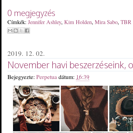
0 megjegyzés
Címkék:
Jennifer Ashley
,
Kim Holden
,
Mira Sabo
,
TBR 
2019. 12. 02.
November havi beszerzéseink, o
Bejegyezte:
Perpetua
dátum:
16:39