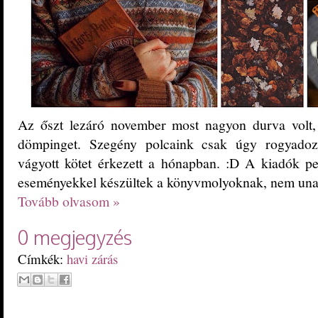
Az őszt lezáró november most nagyon durva volt, 
dömpinget. Szegény polcaink csak úgy rogyado
vágyott kötet érkezett a hónapban. :D A kiadók pe
eseményekkel készültek a könyvmolyoknak, nem unat
Tovább olvasom »
0 megjegyzés
Címkék:
havi zárás