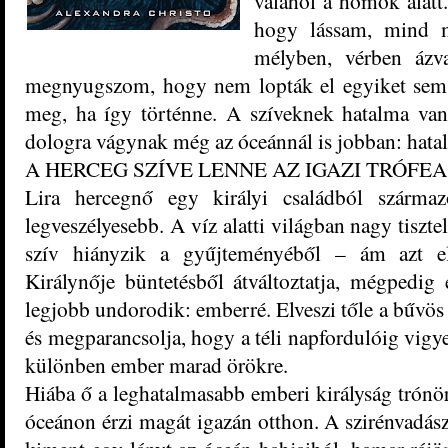
valahol a homok alatt.
hogy lássam, mind 
mélyben, vérben ázv
megnyugszom, hogy nem lopták el egyiket sem 
meg, ha így történne. A szíveknek hatalma va
dologra vágynak még az óceánnál is jobban: hata
A HERCEG SZÍVE LENNE AZ IGAZI TRÓFEA
Lira hercegnő egy királyi családból szárma
legveszélyesebb. A víz alatti világban nagy tiszt
szív hiányzik a gyűjteményéből – ám azt el
Királynője büntetésből átváltoztatja, mégpedig
legjobb undorodik: emberré. Elveszi tőle a bűvös 
és megparancsolja, hogy a téli napfordulóig vigye
különben ember marad örökre.
Hiába ő a leghatalmasabb emberi királyság trónör
óceánon érzi magát igazán otthon. A szirénvadász