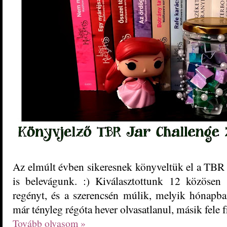
Az elmúlt évben sikeresnek könyveltük el a TBR J
is belevágunk. :) Kiválasztottunk 12 közösen
regényt, és a szerencsén múlik, melyik hónapba
már tényleg régóta hever olvasatlanul, másik fele 
Tovább olvasom »