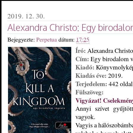
2019. 12. 30.
Alexandra Christo: Egy birodal
Bejegyezte:
Perpetua
dátum:
17:25
Író:
Alexandra Christ
Cím:
Egy birodalom v
Kiadó:
Könyvmolyké
Kiadás éve:
2019.
Terjedelem:
442 oldal
Fülszöveg:
Vigyázat! Cselekmény
Annyi ​szívet gyűjtö
vagyok.
Vagyis a hálószobámban