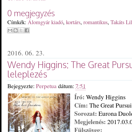
0 megjegyzés
Címkék:
Álomgyár kiadó
,
kortárs
,
romantikus
,
Takáts Lil
2016. 06. 23.
Wendy Higgins: The Great Pursui
leleplezés
Bejegyezte:
Perpetua
dátum:
7:51
Író:
Wendy Higgins
Cím:
The Great Pursui
Sorozat:
Eurona Duol
M
egjelenés:
201
7
.0
3
.
Fülszöveg: