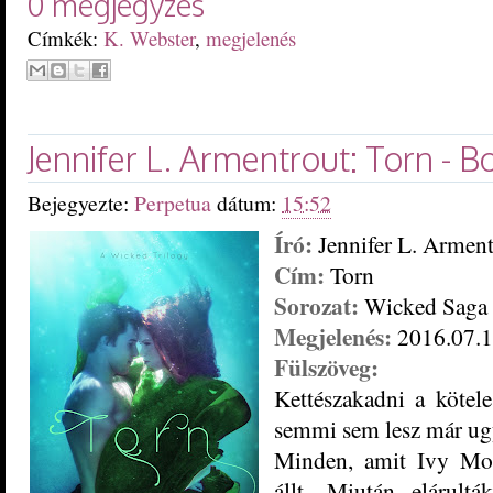
0 megjegyzés
Címkék:
K. Webster
,
megjelenés
Jennifer L. Armentrout: Torn - Bo
Bejegyezte:
Perpetua
dátum:
15:52
Író:
Jennifer L. Armen
Cím:
T
orn
Sorozat:
Wicked Saga
M
egjelenés:
2016.07.
1
Fülszöveg:
Kettészakadni a kötele
semmi sem lesz már ug
Minden, amit Ivy Morg
állt. Miután elárul