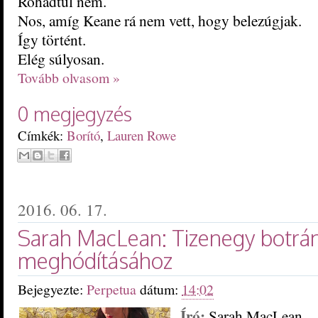
Rohadtul nem.
Nos, amíg Keane rá nem vett, hogy belezúgjak.
Így történt.
Elég súlyosan.
Tovább olvasom »
0 megjegyzés
Címkék:
Borító
,
Lauren Rowe
2016. 06. 17.
Sarah MacLean: Tizenegy botrá
meghódításához
Bejegyezte:
Perpetua
dátum:
14:02
Író:
Sarah MacLean