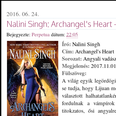
2016. 06. 24.
Nalini Singh: Archangel's Heart -
Bejegyezte:
Perpetua
dátum:
22:05
Író:
Nalini Singh
Cím:
Archangel's
Heart
Sorozat:
Angyali vadász
M
egjelenés:
201
7
.
11.01
Fülszöveg:
A világ egyik legördög
se tu
dja, hogy Lijuan m
választott halh
atatlank
fordulnak
a vámpírok
titokzatos, ős
i angyalr