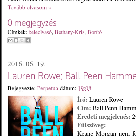
Tovább olvasom »
0 megjegyzés
Címkék:
beleolvasó
,
Bethany-Kris
,
Borító
2016. 06. 19.
Lauren Rowe: Ball Peen Hammer
Bejegyezte:
Perpetua
dátum:
19:08
Író:
Lauren Rowe
Cím:
Ball Penn Hamm
Eredeti megjelenés:
2
Fülszöveg:
Keane Morgan nem fo