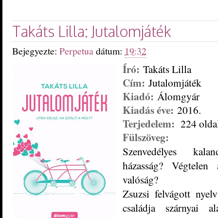
Takáts Lilla: Jutalomjáték
Bejegyezte:
Perpetua
dátum:
19:32
Író:
Takáts Lilla
Cím:
Jutalomjáték
Kiadó:
Álomgyár
Kiadás éve:
2016.
Terjedelem:
224 olda
Fülszöveg:
Szenvedélyes kala
házasság? Végtelen
valóság?
Zsuzsi felvágott nyel
családja szárnyai a