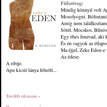
Fülszöveg:
Mindig könnyű volt Ap
Mosolyogni. Bólintani.
Amíg nem találkoztam
Sötét. Mo
cskos. Bűnös
Egy éhe
s fenevad, aki 
És én
vagyok az étlapo
Ma éjjel,
Zeke Eden-e
Az édese.
A ribije.
Apu kicsit lánya felnőtt...
Tovább olvasom »