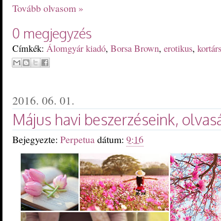
Tovább olvasom »
0 megjegyzés
Címkék:
Álomgyár kiadó
,
Borsa Brown
,
erotikus
,
kortár
2016. 06. 01.
Május havi beszerzéseink, olvas
Bejegyezte:
Perpetua
dátum:
9:16