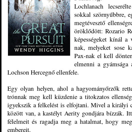
Lochlanach lecserél
sokkal szörnyűbb
re, 
megtéveszt
ő
ellenségr
öröklődött: Rozario R
képességeket
kí
nál a 
nak, melyek
et sose k
Pax-nak el kell
dönten
elmenni
a gyámsága al
Lochson
Hercegnő ellenfele.
Egy olyan helyen, ahol a hagyományőrzők rette
trón
nak meg kell küzdenie a titokzatos ellenség
igyekszik a felkelést is elfojtani. Mivel a királ
között van, a kastélyt Aerity gondjára bízzák. It
félelmeit és ragadja meg a hatalmat, hogy meg
embereit.