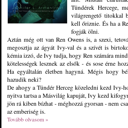
Tündérek Hercege, mé
világrengető titokkal
kell őriznie. És ha a Re
fogják ölni.
Aztán még ott van Ren Owens is, a szexi, tetovál
megosztja az ágyát Ivy-val és a szívét is birtok
kémia izzó, de Ivy tudja, hogy Ren számára mindi
kötelességek lesznek az elsők - és sose érne hoz
Ha egyáltalán életben hagyná. Mégis hogy b
hazudik neki?
De ahogy a Tündér Herceg közeledni kezd Ivy-ho
nyitva tartsa a Másvilág kapuját, Ivy kezd kifog
jön rá kiben bízhat - méghozzá gyorsan - nem csa
az emberiség is.
Tovább olvasom »