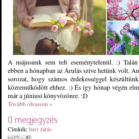
A májusunk sem telt eseménytelenül. :) Talá
ebben a hónapban az Árulás szíve hetünk volt. An
sorozat, hogy számos érdekességgel készültünk
közreműködött ehhez. :) És így hónap végén el
már a júniusi könyvözönre. :D
Tovább olvasom »
0 megjegyzés
Címkék:
havi zárás