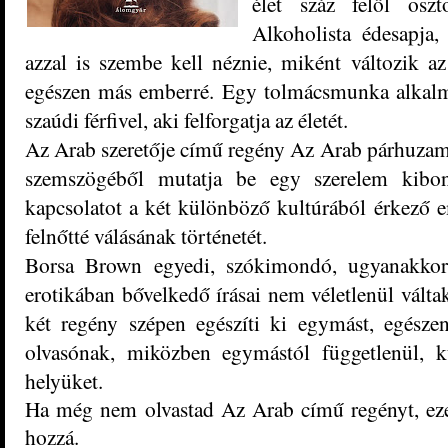
élet száz felől osz
Alkoholista édesapja,
azzal is szembe kell néznie, miként változik a
egészen más emberré. Egy tolmácsmunka alkalm
szaúdi férfivel, aki felforgatja az életét.
Az Arab szeretője című regény Az Arab párhuzama
szemszögéből mutatja be egy szerelem kibon
kapcsolatot a két különböző kultúrából érkező em
felnőtté válásának történetét.
Borsa Brown egyedi, szókimondó, ugyanakkor 
erotikában bővelkedő írásai nem véletlenül válta
két regény szépen egészíti ki egymást, egésze
olvasónak, miközben egymástól függetlenül, k
helyüket.
Ha még nem olvastad Az Arab című regényt, eze
hozzá.