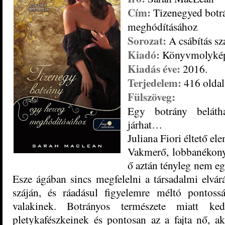
Cím:
Tizenegyed botr
meghódításához
Sorozat:
A csábítás sz
Kiadó:
Könyvmolyké
Kiadás éve:
2016.
Terjedelem:
416 oldal
Fülszöveg:
Egy botrány belátha
járhat…
Juliana Fiori éltető el
Vakmerő, lobbanékony 
ő aztán tényleg nem eg
Esze ágában sincs megfelelni a társadalmi elvár
száján, és ráadásul figyelemre méltó pontoss
valakinek. Botrányos természete miatt k
pletykafészkeinek és pontosan az a fajta nő, aki