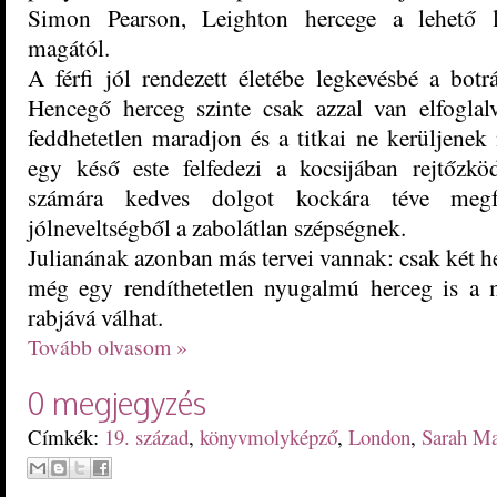
Simon Pearson, Leighton hercege a lehető l
magától.
A férfi jól rendezett életébe legkevésbé a bot
Hencegő herceg szinte csak azzal van elfogla
feddhetetlen maradjon és a titkai ne kerüljene
egy késő este felfedezi a kocsijában rejtőzk
számára kedves dolgot kockára téve megf
jólneveltségből a zabolátlan szépségnek.
Julianának azonban más tervei vannak: csak két he
még egy rendíthetetlen nyugalmú herceg is a 
rabjává válhat.
Tovább olvasom »
0 megjegyzés
Címkék:
19. század
,
könyvmolyképző
,
London
,
Sarah M