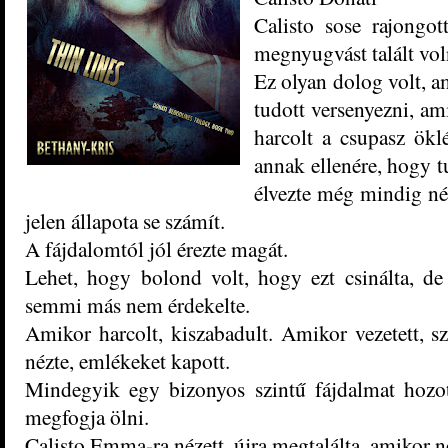
Calisto sose rajongo
megnyugvást talált vo
Ez olyan dolog volt, a
tudo
tt versenyezni, am
harcolt a csupasz öklé
annak ellenére, hogy tu
élvezte még mindig n
jelen állapota se számít.
A fájdalomtól jól érezte magát.
Lehet
, hogy bolond volt, hogy ezt csinálta
, de
semmi más nem érdekelte.
Amikor harcolt,
kiszabadult
. Amikor vezetett, s
nézte, emléke
ket kapott.
Mindegyik egy bizonyos szintű fájdalmat hozo
megfogja ölni.
Calist
o Em
ma-ra nézet
t
, újra megtalálta, amikor n