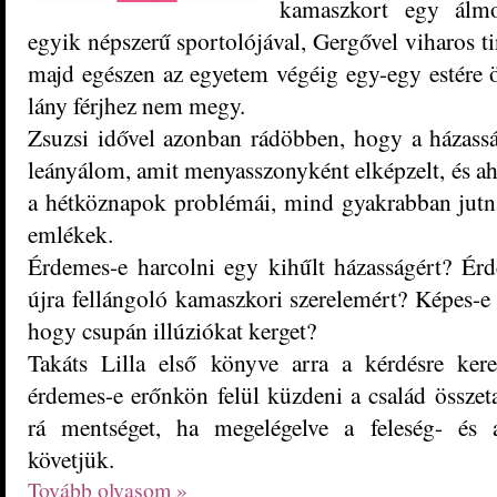
kamaszkort egy álmo
egyik népszerű sportolójával, Gergővel viharos t
majd egészen az egyetem végéig egy-egy estére ös
lány férjhez nem megy.
Zsuzsi idővel azonban rádöbben, hogy a házassá
leányálom, amit menyasszonyként elképzelt, és ah
a hétköznapok problémái, mind gyakrabban jutn
emlékek.
Érdemes-e harcolni egy kihűlt házasságért? Ér
újra fellángoló kamaszkori szerelemért? Képes-e 
hogy csupán illúziókat kerget?
Takáts Lilla első könyve arra a kérdésre ker
érdemes-e erőnkön felül küzdeni a család összeta
rá mentséget, ha megelégelve a feleség- és a
követjük.
Tovább olvasom »