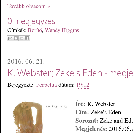
Tovább olvasom »
0 megjegyzés
Címkék:
Borító
,
Wendy Higgins
2016. 06. 21.
K. Webster: Zeke's Eden - megj
Bejegyezte:
Perpetua
dátum:
19:12
Író:
K. Webster
Cím:
Zeke
's Eden
Sorozat:
Zeke
and
Ede
M
egjelenés:
2016.0
6
.