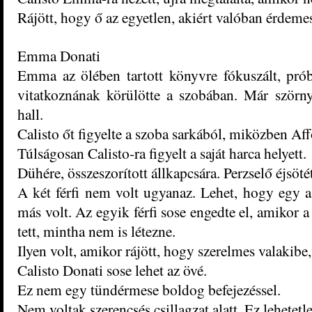
R
ájött,
hogy ő az egyetlen, akiért valóban érdeme
Emma Donati
Emma az ölében tartott könyvre fókuszált, pró
vitatkoznának körülötte a sz
obában. Már
szörn
hall.
Calis
to őt
figyelte a szoba sarkából, miközben Aff
Túlságosan Calisto-ra figyelt a saját harca helyett.
D
ü
hére, összeszorított állkapcsára. Perzselő
éjsöté
A két férfi nem volt ugyanaz. Lehet, hogy egy a
más
volt. Az egyik férfi sose engedte el, amikor 
tett, mintha nem is létezne.
Ilyen volt, amik
or rájött, hogy szerelmes valaki
be,
Calisto Donati sose lehet az övé.
Ez nem egy tündérmese boldog befejezéssel.
Nem volt
ak szerencsés csillagzat alatt. Ez lehetetl