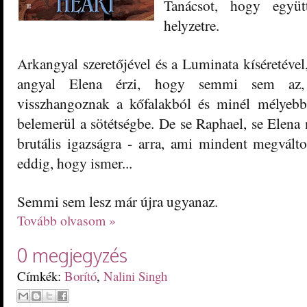
Tanácsot
, hogy együtt
helyzetre.
Arkangyal szeretőjével és a Luminata kíséretével,
angyal Elena érzi, hogy semmi sem az,
visszhangoznak a kőfalakból és minél mélyebb
belemerül a sötétségbe. De
se
Raphael, se Elena 
brutális iga
zságra - arra, ami mindent megvál
t
eddig, hogy ismer...
Semmi sem lesz már újra ugyanaz.
Tovább olvasom »
0 megjegyzés
Címkék:
Borító
,
Nalini Singh