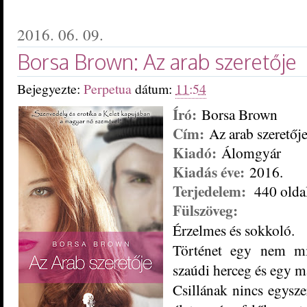
2016. 06. 09.
Borsa Brown: Az arab szeretője
Bejegyezte:
Perpetua
dátum:
11:54
Író:
Borsa Brown
Cím:
Az arab szeretőj
Kiadó:
Álomgyár
Kiadás éve:
2016.
Terjedelem:
440 olda
Fülszöveg:
Érzelmes és sokkoló.
Történet egy nem mi
szaúdi herceg és egy m
Csillának nincs egysze