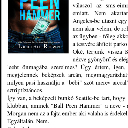
válaszol az sms-eim
emiatt. Nem akarta
Angeles-be utazni egy 
nem akar velem, de ro
az ügyben - főleg akk
a testvére áhított parko
Oké, térjünk vissza 
nézve gyönyörű és elég
leeht önmagába szerelmes? Úgy értem, igen,
megjelennek beképzelt arcán, megmagyarázhatj
milyen pasi használja a "bébi" szót merev arccal?
sztriptíztáncos.
Így van, a beképzelt bunkó Seattle-be tart, hogy
klubban, aminek "Ball Peen Hammer" a neve - a
Morgan nem az a fajta ember aki valaha is érdekel
Egyáltalán. Nem.