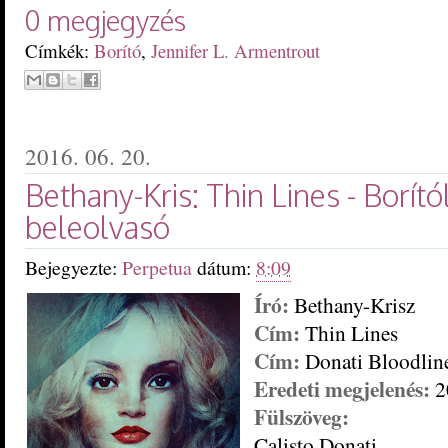
0 megjegyzés
Címkék:
Borító
,
Jennifer L. Armentrout
2016. 06. 20.
Bethany-Kris: Thin Lines - Borít
beleolvasó
Bejegyezte:
Perpetua
dátum:
8:09
Író:
Bethany-Krisz
Cím:
Thin Lines
Cím:
Donati Bloodline
Eredeti megjelenés:
2
Fülszöveg:
Calisto Donati