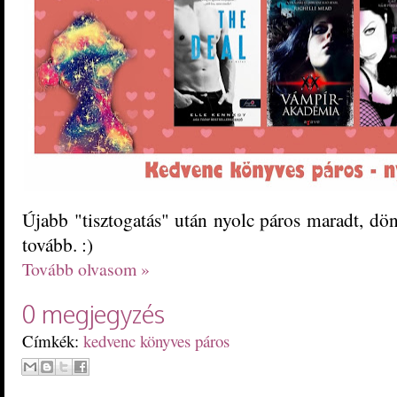
Újabb "tisztogatás" után nyolc páros maradt, dö
tovább. :)
Tovább olvasom »
0 megjegyzés
Címkék:
kedvenc könyves páros