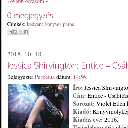
Tovább olvasom »
0 megjegyzés
Címkék:
kedvenc könyves páros
2018. 10. 18.
Jessica Shirvington: Entice ​– Csá
Bejegyezte:
Perpetua
dátum:
14:56
Író:
Jessica Shirvingt
Cím:
Entice - Csábítás
Sorozat:
Violet Eden 
Kiadó:
Könyvmolyké
Kiadás éve:
2016.
Terjedelem:
464 oldal