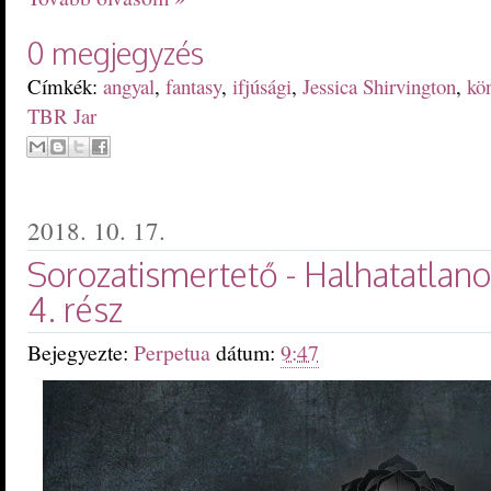
0 megjegyzés
Címkék:
angyal
,
fantasy
,
ifjúsági
,
Jessica Shirvington
,
kö
TBR Jar
2018. 10. 17.
Sorozatismertető - Halhatatlan
4. rész
Bejegyezte:
Perpetua
dátum:
9:47