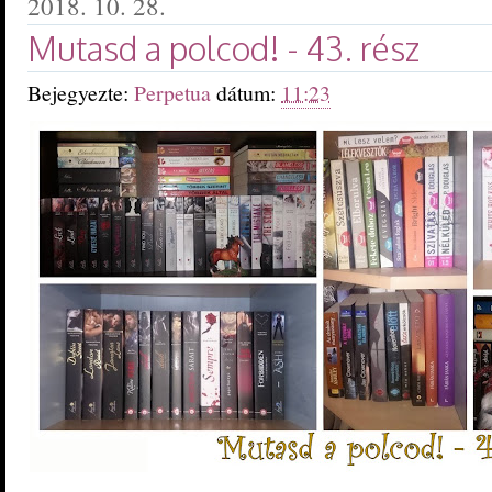
2018. 10. 28.
Mutasd a polcod! - 43. rész
Bejegyezte:
Perpetua
dátum:
11:23