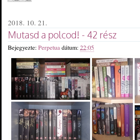
2018. 10. 21.
Mutasd a polcod! - 42 rész
Bejegyezte:
Perpetua
dátum:
22:05