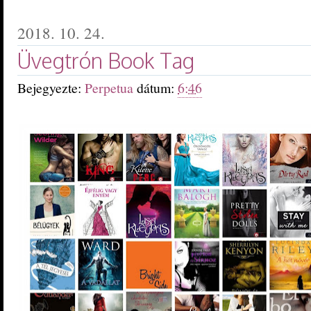
2018. 10. 24.
Üvegtrón Book Tag
Bejegyezte:
Perpetua
dátum:
6:46