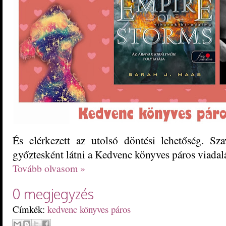
És elérkezett az utolsó döntési lehetőség. Sza
győztesként látni a Kedvenc könyves páros viadalá
Tovább olvasom »
0 megjegyzés
Címkék:
kedvenc könyves páros