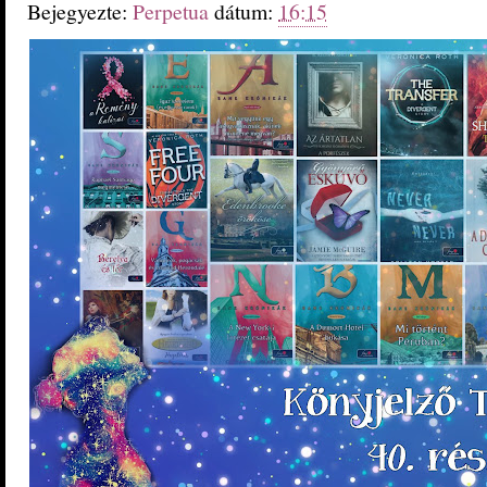
Bejegyezte:
Perpetua
dátum:
16:15