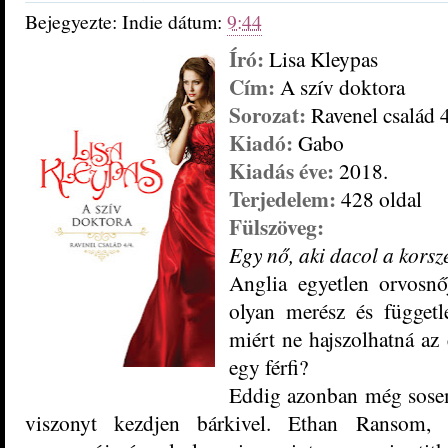
Bejegyezte:
Indie
dátum:
9:44
Író:
Lisa Kleypas
Cím:
A szív doktora
Sorozat:
Ravenel család 4
Kiadó:
Gabo
Kiadás éve:
2018.
Terjedelem:
428 oldal
Fülszöveg:
Egy ​nő, aki dacol a kors
Anglia egyetlen orvosnő
olyan merész és függetl
miért ne hajszolhatná az 
egy férfi?
Eddig azonban még sosem 
viszonyt kezdjen bárkivel. Ethan Ransom, 