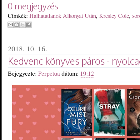
0 megjegyzés
Címkék:
Halhatatlanok Alkonyat Után
,
Kresley Cole
,
sor
2018. 10. 16.
Kedvenc könyves páros - nyolc
Bejegyezte:
Perpetua
dátum:
19:12