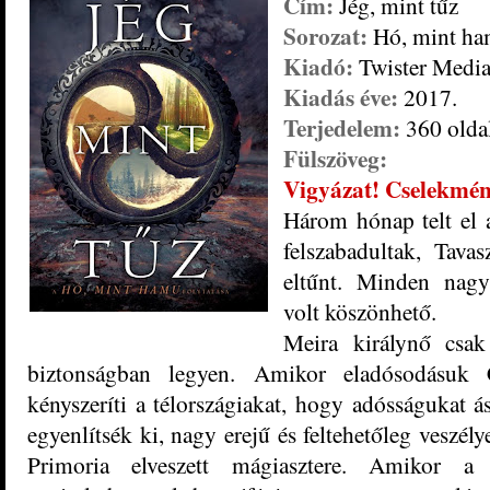
Cím:
Jég, mint tűz
Sorozat:
Hó, mint ha
Kiadó:
Twister Medi
Kiadás éve:
2017.
Terjedelem:
360 olda
Fülszöveg:
Vigyázat! Cselekmény
Három ​hónap telt el 
felszabadultak, Tava
eltűnt. Minden nagy
volt köszönhető.
Meira királynő csak
biztonságban legyen. Amikor eladósodásuk C
kényszeríti a télországiakat, hogy adósságukat á
egyenlítsék ki, nagy erejű és feltehetőleg veszély
Primoria elveszett mágiasztere. Amikor a 