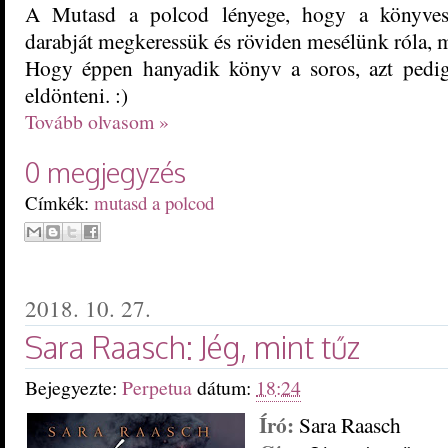
A Mutasd a polcod lényege, hogy a könyvesp
darabját megkeressük és röviden mesélünk róla, mi
Hogy éppen hanyadik könyv a soros, azt pedig
eldönteni. :)
Tovább olvasom »
0 megjegyzés
Címkék:
mutasd a polcod
2018. 10. 27.
Sara Raasch: Jég, mint tűz
Bejegyezte:
Perpetua
dátum:
18:24
Író:
Sara Raasch