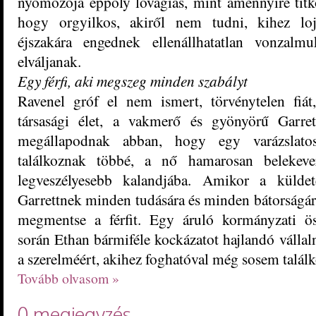
nyomozója éppoly lovagias, mint amennyire titkol
hogy orgyilkos, akiről nem tudni, kihez lojá
éjszakára engednek ellenállhatatlan vonzal
elváljanak.
Egy férfi, aki megszeg minden szabályt
Ravenel gróf el nem ismert, törvénytelen fiá
társasági élet, a vakmerő és gyönyörű Garret
megállapodnak abban, hogy egy varázslato
találkoznak többé, a nő hamarosan belekeve
legveszélyesebb kalandjába. Amikor a küldeté
Garrettnek minden tudására és minden bátorságár
megmentse a férfit. Egy áruló kormányzati ös
során Ethan bármiféle kockázatot hajlandó vállal
a szerelméért, akihez foghatóval még sosem találk
Tovább olvasom »
0 megjegyzés