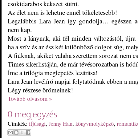
csokidarabos kekszet sütni.
Az élet nem is lehetne ennél tökéletesebb!
Legalábbis Lara Jean így gondolja… egészen ad
nem kap.
Most a lánynak, aki fél minden változástól, újra 
ha a szív és az ész két különböző dolgot súg, mel
A fiúknak, akiket valaha szerettem sorozat nem c
Times sikerlistáján, de már tévésorozatban is hódí
Íme a trilógia meglepetés lezárása!
Lara Jean levélíró napjai folytatódnak ebben a ma
Légy részese örömeinek!
Tovább olvasom »
0 megjegyzés
Címkék:
ifjúsági
,
Jenny Han
,
könyvmolyképző
,
romantik