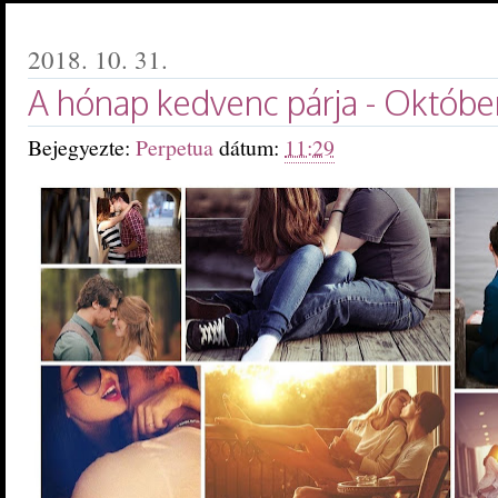
2018. 10. 31.
A hónap kedvenc párja - Októbe
Bejegyezte:
Perpetua
dátum:
11:29