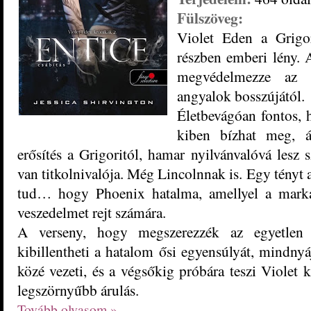
Fülszöveg:
Violet Eden a Grigor
részben emberi lény. A
megvédelmezze az 
angyalok bosszújától.
Életbevágóan fontos, 
kiben bízhat meg, 
erősítés a Grigoritól, hamar nyilvánvalóvá les
van titkolnivalója. Még Lincolnnak is. Egy tényt
tud… hogy Phoenix hatalma, amellyel a marká
veszedelmet rejt számára.
A verseny, hogy megszerezzék az egyetlen 
kibillentheti a hatalom ősi egyensúlyát, mindnyá
közé vezeti, és a végsőkig próbára teszi Violet k
legszörnyűbb árulás.
Tovább olvasom »