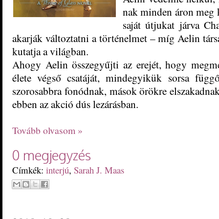
nak minden áron meg k
saját útjukat járva 
akarják változtatni a történelmet – míg Aelin tár
kutatja a világban.
Ahogy Aelin összegyűjti az erejét, hogy megm
élete végső csatáját, mindegyikük sorsa függ
szorosabbra fonódnak, mások örökre elszakadnak, 
ebben az akció dús lezárásban.
Tovább olvasom »
0 megjegyzés
Címkék:
interjú
,
Sarah J. Maas