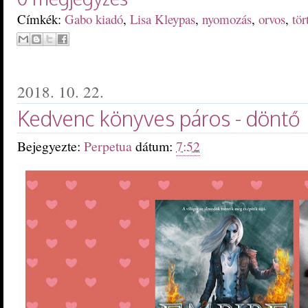
Címkék:
Gabo kiadó
,
Lisa Kleypas
,
nyomozás
,
orvos
,
tö
2018. 10. 22.
Kedvenc könyves páros - döntő
Bejegyezte:
Perpetua
dátum:
7:52