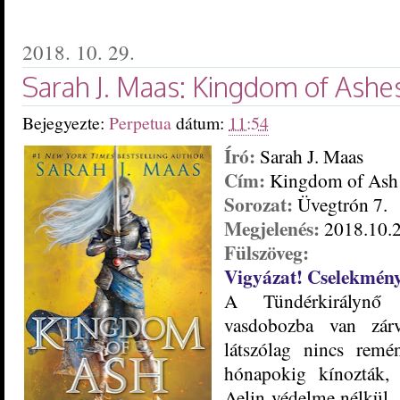
2018. 10. 29.
Sarah J. Maas: Kingdom of Ashes 
Bejegyezte:
Perpetua
dátum:
11:54
Író:
Sarah J. Maas
Cím:
Kingdom of Ash
Sorozat:
Üvegtrón 7.
Megjelenés:
2018.10.2
Fülszöveg:
Vigyázat! Cselekményl
A Tündérkirálynő 
vasdobozba van zárv
látszólag nincs rem
hónapokig kínozták, b
Aelin védelme nélkül,