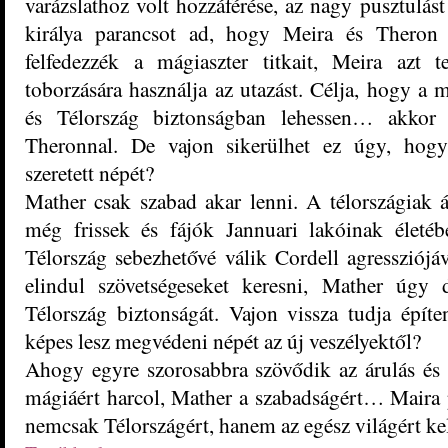
varázslathoz volt hozzáférése, az nagy pusztulás
királya parancsot ad, hogy Meira és Theron 
felfedezzék a mágiaszter titkait, Meira azt t
toborzására használja az utazást. Célja, hogy a 
és Télország biztonságban lehessen… akkor i
Theronnal. De vajon sikerülhet ez úgy, hogy
szeretett népét?
Mather csak szabad akar lenni. A télországiak á
még frissek és fájók Jannuari lakóinak életéb
Télország sebezhetővé válik Cordell agressziój
elindul szövetségeseket keresni, Mather úgy 
Télország biztonságát. Vajon vissza tudja építen
képes lesz megvédeni népét az új veszélyektől?
Ahogy egyre szorosabbra szövődik az árulás és 
mágiáért harcol, Mather a szabadságért… Maira 
nemcsak Télországért, hanem az egész világért kel