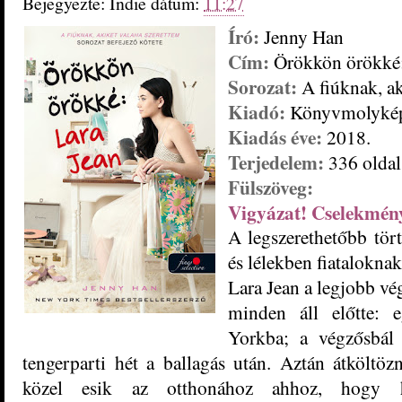
Bejegyezte:
Indie
dátum:
11:27
Író:
Jenny Han
Cím:
Örökkön ​örökké:
Sorozat:
A fiúknak, ak
Kiadó:
Könyvmolyké
Kiadás éve:
2018.
Terjedelem:
336 oldal
Fülszöveg:
Vigyázat! Cselekmény
A legszerethetőbb tört
és lélekben fiataloknak
Lara Jean a legjobb vé
minden áll előtte: 
Yorkba; a végzősbál a
tengerparti hét a ballagás után. Aztán átköltö
közel esik az otthonához ahhoz, hogy hé