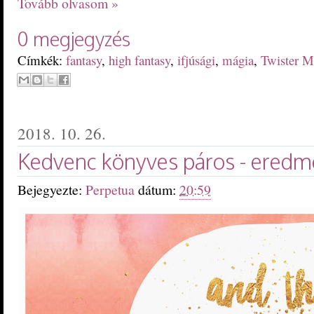
Tovább olvasom »
0 megjegyzés
Címkék:
fantasy
,
high fantasy
,
ifjúsági
,
mágia
,
Twister M
2018. 10. 26.
Kedvenc könyves páros - eredm
Bejegyezte:
Perpetua
dátum:
20:59