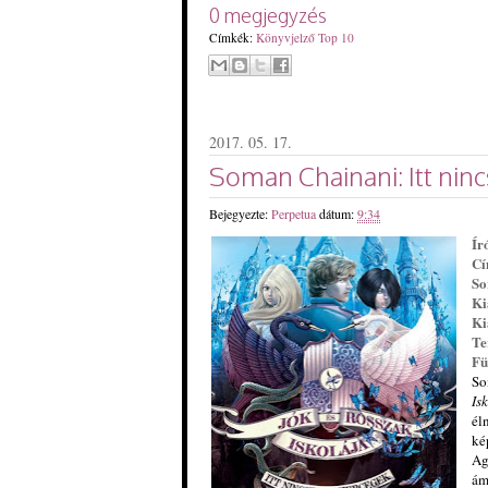
0 megjegyzés
Címkék:
Könyvjelző Top 10
2017. 05. 17.
Soman Chainani: Itt nin
Bejegyezte:
Perpetua
dátum:
9:34
Ír
C
So
Ki
Ki
Te
Fü
So
Is
él
ké
Ag
ám