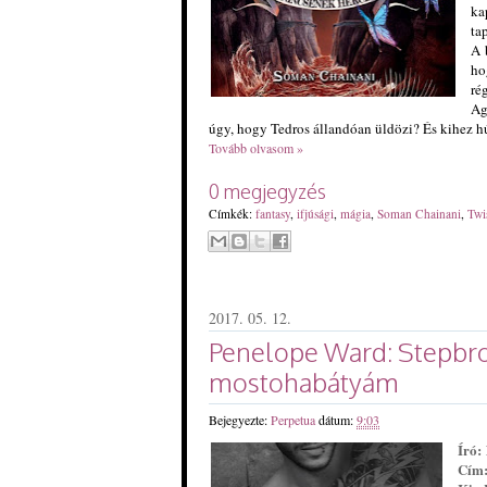
ka
ta
A 
ho
ré
Ag
úgy, hogy Tedros állandóan üldözi? És kihez h
Tovább olvasom »
0 megjegyzés
Címkék:
fantasy
,
ifjúsági
,
mágia
,
Soman Chainani
,
Twi
2017. 05. 12.
Penelope Ward: Stepbro
mostohabátyám
Bejegyezte:
Perpetua
dátum:
9:03
Író:
Cím