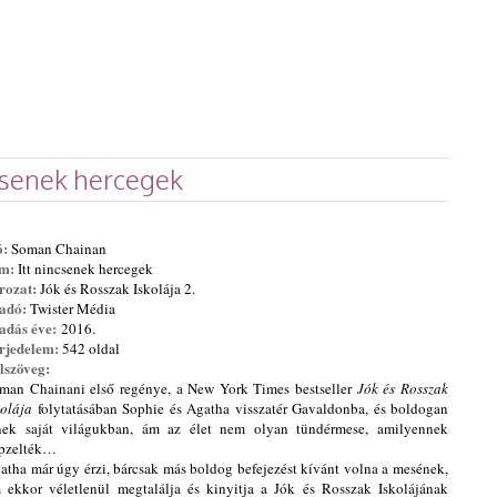
csenek hercegek
ó:
Soman Chainan
ím:
Itt nincsenek hercegek
rozat
:
Jók és
Rosszak Iskolája 2.
adó:
Twister Média
adás éve:
2016.
rjedelem:
54
2
oldal
lszöveg:
man ​​Chainani első regénye, a New York Times bestseller
Jók és Rosszak
kolája
folytatásában Sophie és Agatha visszatér Gavaldonba, és boldogan
nek saját világukban, ám az élet nem olyan tündérmese, amilyennek
pzelték…
atha már úgy érzi, bárcsak más boldog befejezést kívánt volna a mesének,
 ekkor véletlenül megtalálja és kinyitja a Jók és Rosszak Iskolájának