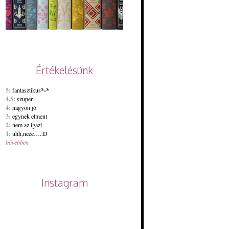
Értékelésünk
5:
fantasztikus
*-*
4,5:
szuper
4:
nagyon jó
3:
egynek elment
2:
nem az igazi
1:
uhh,neee….:D
bővebben
Instagram