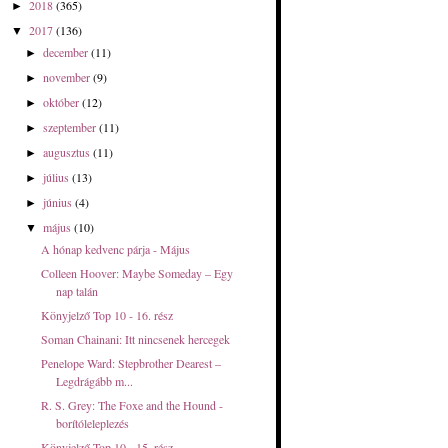
2018
(365)
►
2017
(136)
▼
december
(11)
►
november
(9)
►
október
(12)
►
szeptember
(11)
►
augusztus
(11)
►
július
(13)
►
június
(4)
►
május
(10)
▼
A hónap kedvenc párja - Május
Colleen Hoover: Maybe ​Someday – Egy
nap talán
Könyjelző Top 10 - 16. rész
Soman Chainani: Itt nincsenek hercegek
Penelope Ward: Stepbrother ​Dearest –
Legdrágább m...
R. S. Grey: The Foxe and the Hound -
borítóleleplezés
Könyjelző Top 10 - 15. rész