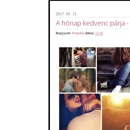
2017. 05. 31.
A hónap kedvenc párja -
Bejegyezte:
Perpetua
dátum:
13:10