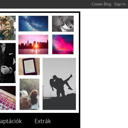
aptációk
Extrák