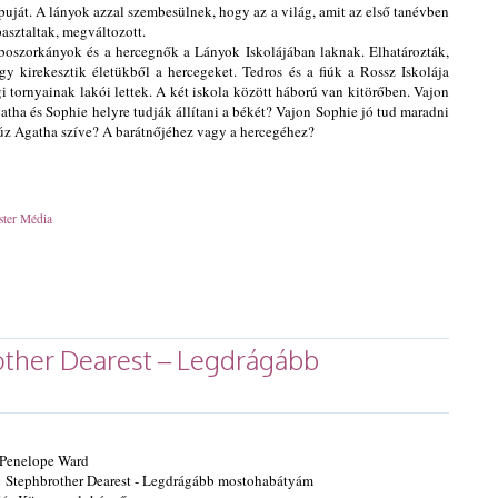
puját. A lányok azzal szembesülnek, hogy az a világ, amit az első tanévben
pasztaltak, megváltozott.
boszorkányok és a hercegnők a Lányok Iskolájában laknak. Elhatározták,
gy kirekesztik életükből a hercegeket. Tedros és a fiúk a Rossz Iskolája
gi tornyainak lakói lettek. A két iskola között háború van kitörőben. Vajon
atha és Sophie helyre tudják állítani a békét? Vajon Sophie jó tud maradni
úz Agatha szíve? A barátnőjéhez vagy a hercegéhez?
ster Média
ther ​Dearest – Legdrágább
Penelope Ward
:
Stephbrother Dearest - Legdrágább mostohabátyám