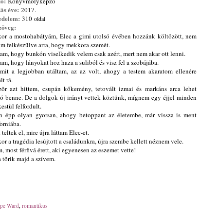
dó:
Könyvmolyképző
ás éve:
2017.
edelem:
310
oldal
zöveg:
or a mostohabátyám, Elec a gimi utolsó évében hozzánk költözött, nem
am felkészülve arra, hogy mekkora szemét.
tam, hogy bunkón viselkedik velem csak azért, mert nem akar ott lenni.
am, hogy lányokat hoz haza a suliból és visz fel a szobájába.
mit a legjobban utáltam, az az volt, ahogy a testem akaratom ellenére
lt rá.
zör azt hittem, csupán kőkemény, tetovált izmai és markáns arca lehet
ó benne. De a dolgok új irányt vettek köztünk, mígnem egy éjjel minden
estül felfordult.
n épp olyan gyorsan, ahogy betoppant az életembe, már vissza is ment
orniába.
teltek el, mire újra láttam Elec-et.
r a tragédia lesújtott a családunkra, újra szembe kellett néznem vele.
, most férfivá érett, aki egyenesen az eszemet vette!
 törik majd a szívem.
ope Ward
,
romantikus