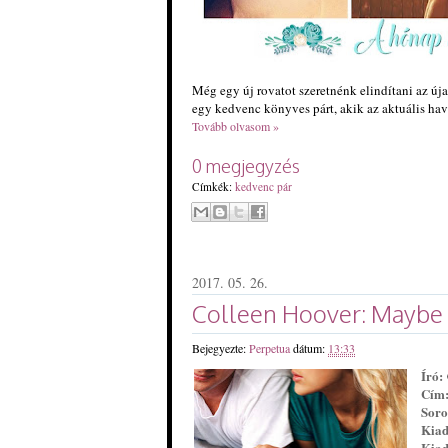
Még egy új rovatot szeretnénk elindítani az ú
egy kedvenc könyves párt, akik az aktuális ha
Tovább olvasom »
0 megjegyzés
Címkék:
kedvenc pár
2017. 05. 26.
Colleen Hoover: Maybe 
Bejegyezte:
Perpetua
dátum:
13:33
Író:
Cím
Soro
Kia
Kiad