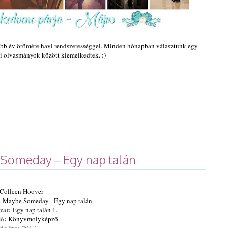
jabb év örömére havi rendszerességgel. Minden hónapban választunk egy-
vi olvasmányok között kiemelkedtek. :)
​Someday – Egy nap talán
Colleen Hoover
:
Maybe Someday - Egy nap talán
zat
:
Egy nap talán 1.
dó:
Könyvmolyképző
ás éve: