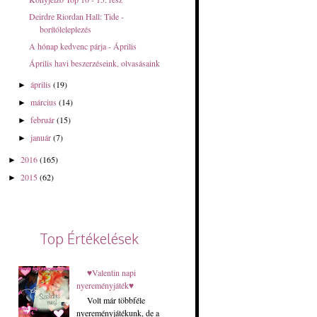
Deirdre Riordan Hall: Tide -
borítóleleplezés
A hónap kedvenc párja - Április
Április havi beszerzéseink, olvasásaink
április
(19)
►
március
(14)
►
február
(15)
►
január
(7)
►
2016
(165)
►
2015
(62)
►
Top Értékelések
♥Valentin napi
nyereményjáték♥
Volt már többféle
nyereményjátékunk, de a