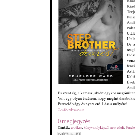
Kia
Kiad
Terj
Füls
Amik
volt
Utál
Utált
De a
reagá
Elős
vonz
fenek
Aztá
Kalif
Évek 
Amiko
És szent ég, a kamasz, akiért egykor megőrültem
Volt egy olyan érzésem, hogy megint darabokra
Perzselő vágy és nyers erő. Láss a mélyére!
Tovább olvasom »
0 megjegyzés
Címkék:
erotikus
,
könyvmolyképző
,
new adult
,
Penel