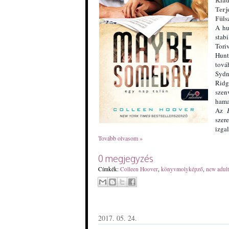
Terj
Füls
A hu
stab
Tori
Hunt
tová
Sydn
Ridg
szen
hama
Az
szer
izga
Tovább olvasom »
0 megjegyzés
Címkék:
Colleen Hoover
,
könyvmolyképző
,
new adult
2017. 05. 24.