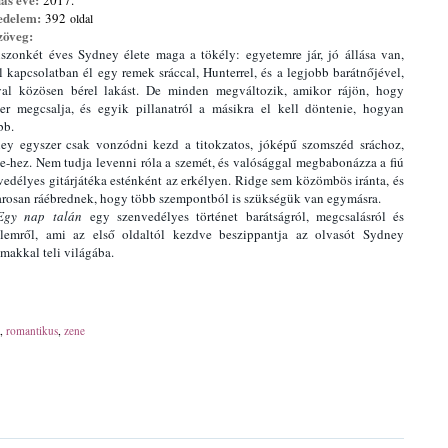
2017.
edelem:
392
oldal
zöveg:
szonkét éves Sydney élete maga a tökély: egyetemre jár, jó állása van,
il kapcsolatban él egy remek sráccal, Hunterrel, és a legjobb barátnőjével,
val közösen bérel lakást. De minden megváltozik, amikor rájön, hogy
er megcsalja, és egyik pillanatról a másikra el kell döntenie, hogyan
bb.
ey egyszer csak vonzódni kezd a titokzatos, jóképű szomszéd sráchoz,
e-hez. Nem tudja levenni róla a szemét, és valósággal megbabonázza a fiú
vedélyes gitárjátéka esténként az erkélyen. Ridge sem közömbös iránta, és
rosan ráébrednek, hogy több szempontból is szükségük van egymásra.
Egy nap talán
egy szenvedélyes történet barátságról, megcsalásról és
elemről, ami az első oldaltól kezdve beszippantja az olvasót Sydney
lmakkal teli világába.
,
romantikus
,
zene