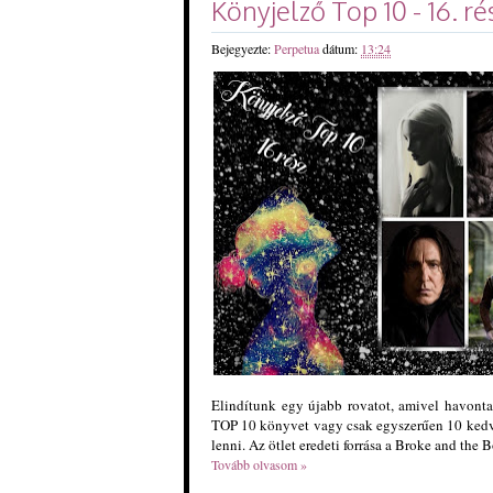
Könyjelző Top 10 - 16. ré
Bejegyezte:
Perpetua
dátum:
13:24
Elindítunk egy újabb rovatot, amivel havonta
TOP 10 könyvet vagy csak egyszerűen 10 kedv
lenni. Az ötlet eredeti forrása a Broke and the 
Tovább olvasom »