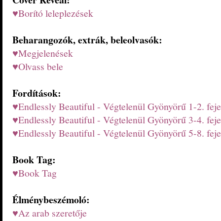
♥Borító leleplezések
Beharangozók, extrák, beleolvasók:
♥Megjelenések
♥Olvass bele
Fordítások:
♥Endlessly Beautiful - Végtelenül Gyönyörű 1-2. feje
♥Endlessly Beautiful - Végtelenül Gyönyörű 3-4. feje
♥Endlessly Beautiful - Végtelenül Gyönyörű 5-8. feje
Book Tag
:
♥Book Tag
Élménybeszémoló
:
♥Az arab szeretője