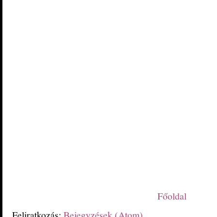
Főoldal
Feliratkozás:
Bejegyzések (Atom)