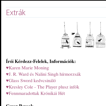
Extrák
Írói Kérdezz-Felelek, Információk:
♥Karen Marie Moning
♥J. R. Ward és Nalini Singh hírmorzsák
♥Glass Sword kedvcsináló
♥Kresley Cole - The Player plusz infók
♥Fennmaradottak Krónikái Hét
Cover Reveal: