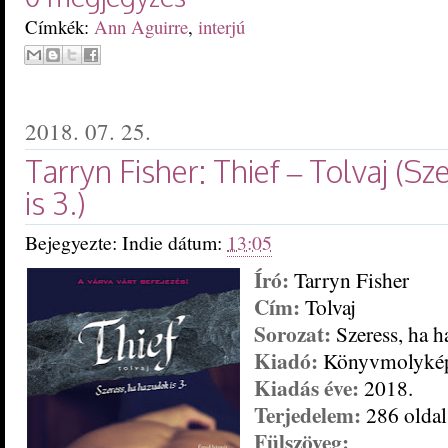
Címkék:
Ann Aguirre
,
interjú
2018. 07. 25.
Tarryn Fisher: Thief ​– Tolvaj (S
is 3.)
Bejegyezte:
Indie
dátum:
13:05
Író:
Tarryn Fisher
Cím:
Tolvaj
Sorozat:
Szeress, ha h
Kiadó:
Könyvmolyké
Kiadás éve:
2018.
Terjedelem:
286 oldal
Fülszöveg: