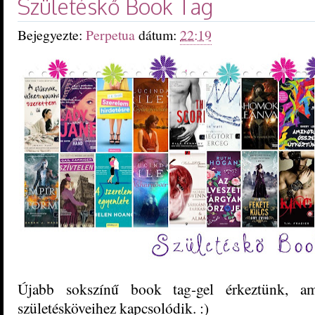
Születéskő Book Tag
Bejegyezte:
Perpetua
dátum:
22:19
Újabb sokszínű book tag-gel érkeztünk, 
születésköveihez kapcsolódik. :)