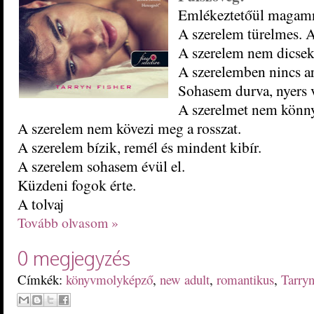
Emlékeztetőül magam
A szerelem türelmes. 
A szerelem nem dicsek
A szerelemben nincs a
Sohasem durva, nyers v
A szerelmet nem könny
A szerelem nem kövezi meg a rosszat.
A szerelem bízik, remél és mindent kibír.
A szerelem sohasem évül el.
Küzdeni fogok érte.
A tolvaj
Tovább olvasom »
0 megjegyzés
Címkék:
könyvmolyképző
,
new adult
,
romantikus
,
Tarryn