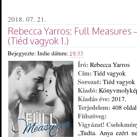
2018. 07. 21.
Rebecca Yarros: Full ​Measures 
(Tiéd vagyok 1.)
Bejegyezte:
Indie
dátum:
19:33
Író:
Rebecca Yarros
Cím:
Tiéd vagyok
Sorozat:
Tiéd vagyok 
Kiadó:
Könyvmolyké
Kiadás éve:
2017.
Terjedelem:
408 oldal
Fülszöveg:
Vigyázat! Cselekmény
„Tudta. Anya ezért ne