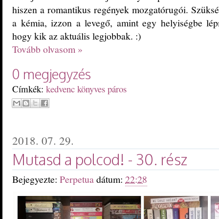
hiszen a romantikus regények mozgatórugói. Szüks
a kémia, izzon a levegő, amint egy helyiségbe lé
hogy kik az aktuális legjobbak. :)
Tovább olvasom »
0 megjegyzés
Címkék:
kedvenc könyves páros
2018. 07. 29.
Mutasd a polcod! - 30. rész
Bejegyezte:
Perpetua
dátum:
22:28