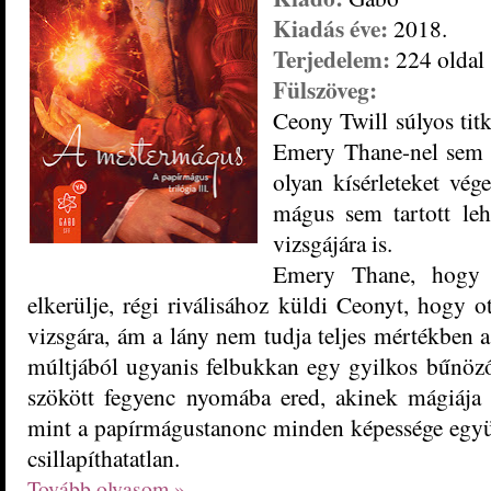
Kiadás éve:
2018.
Terjedelem:
224 oldal
Fülszöveg:
Ceony Twill súlyos titk
Emery Thane-nel sem 
olyan kísérleteket vé
mágus sem tartott leh
vizsgájára is.
Emery Thane, hogy a 
elkerülje, régi riválisához küldi Ceonyt, hogy o
vizsgára, ám a lány nem tudja teljes mértékben a 
múltjából ugyanis felbukkan egy gyilkos bűnöző.
szökött fegyenc nyomába ered, akinek mágiája 
mint a papírmágustanonc minden képessége együ
csillapíthatatlan.
Tovább olvasom »