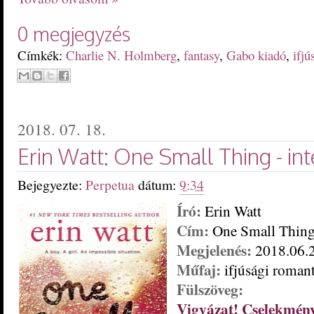
0 megjegyzés
Címkék:
Charlie N. Holmberg
,
fantasy
,
Gabo kiadó
,
ifjú
2018. 07. 18.
Erin Watt: One Small Thing - int
Bejegyezte:
Perpetua
dátum:
9:34
Író:
Erin Watt
Cím:
One Small Thin
Megjelenés:
2018.06.2
Műfaj:
ifjúsági roman
Fülszöveg:
Vigyázat! Cselekmény