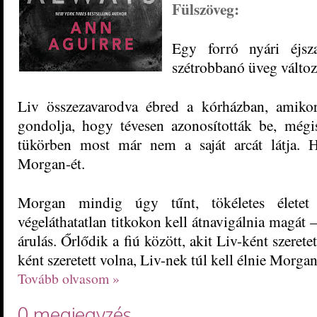
Fülszöveg:
Egy forró nyári éjsz
szétrobbanó üveg változt
Liv összezavarodva ébred a kórházban, amik
gondolja, hogy tévesen azonosították be, mégis
tükörben most már nem a saját arcát látja. H
Morgan-ét.
Morgan mindig úgy tűnt, tökéletes élete
végeláthatatlan titkokon kell átnavigálnia magát
árulás. Őrlődik a fiú között, akit Liv-ként szerete
ként szeretett volna, Liv-nek túl kell élnie Morgan
Tovább olvasom »
0 megjegyzés