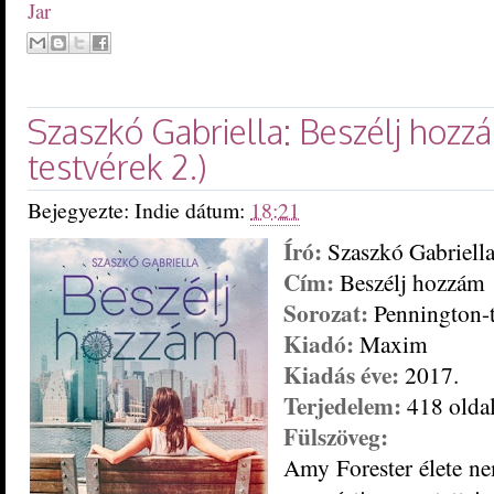
Jar
Szaszkó Gabriella: Beszélj ​hoz
testvérek 2.)
Bejegyezte:
Indie
dátum:
18:21
Író:
Szaszkó Gabriell
Cím:
Beszélj hozzám
Sorozat:
Pennington-t
Kiadó:
Maxim
Kiadás éve:
2017.
Terjedelem:
418 olda
Fülszöveg:
Amy ​Forester élete n