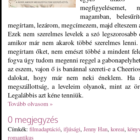
megfigyelésemet, 
magamban, belesűrí
megírtam, lezárom, megcímezem, majd elteszem 
Ezek nem szerelmes levelek a szó legszorosabb 
amikor már nem akarok többé szerelmes lenni.
megírtam őket, nem emészt többé a mindent fel
fogva úgy tudom megenni reggel a gabonapelyhet
az eszem, vajon ő is banánnal szereti-e a Cheeri
dalokat, hogy már nem neki éneklem. Ha a
megszállottság, a leveleim olyanok, mint az ö
Legalábbis azt kéne tenniük.
Tovább olvasom »
0 megjegyzés
Címkék:
filmadaptáció
,
ifjúsági
,
Jenny Han
,
koreai
,
köny
romantikus