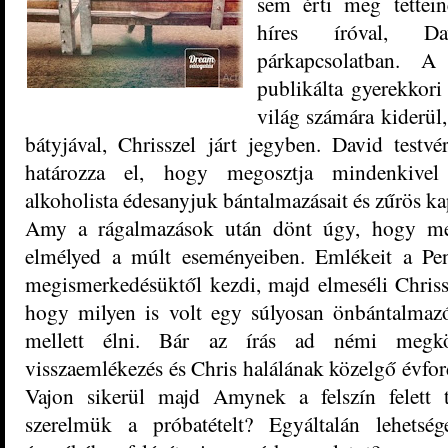
sem érti meg tettei
híres íróval, Da
párkapcsolatban. 
publikálta gyerekkor
világ számára kiderü
bátyjával, Chrisszel járt jegyben. David testv
határozza el, hogy megosztja mindenkivel 
alkoholista édesanyjuk bántalmazásait és zűrös k
Amy a rágalmazások után dönt úgy, hogy megír
elmélyed a múlt eseményeiben. Emlékeit a Pen
megismerkedésüktől kezdi, majd elmeséli Chrissze
hogy milyen is volt egy súlyosan önbántalmazó
mellett élni. Bár az írás ad némi megkö
visszaemlékezés és Chris halálának közelgő évford
Vajon sikerül majd Amynek a felszín felett t
szerelmük a próbatételt? Egyáltalán lehetség