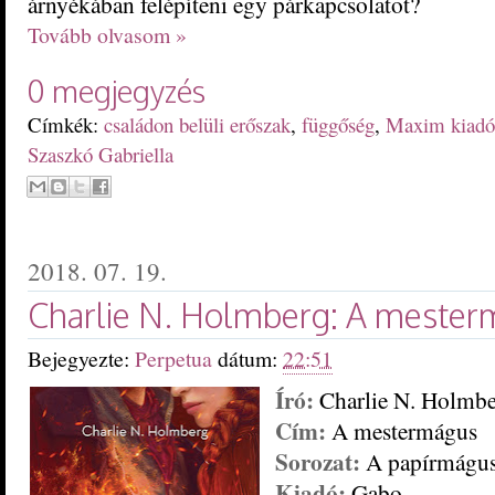
árnyékában felépíteni egy párkapcsolatot?
Tovább olvasom »
0 megjegyzés
Címkék:
családon belüli erőszak
,
függőség
,
Maxim kiadó
Szaszkó Gabriella
2018. 07. 19.
Charlie N. Holmberg: A meste
Bejegyezte:
Perpetua
dátum:
22:51
Író:
Charlie N. Holmb
Cím:
A mestermágus
Sorozat:
A papírmágus 
Kiadó:
Gabo