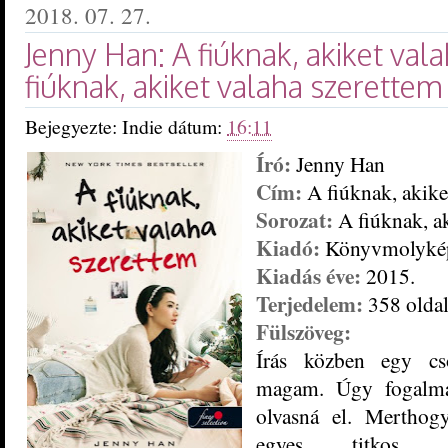
2018. 07. 27.
Jenny Han: A ​fiúknak, akiket val
fiúknak, akiket valaha szerettem 
Bejegyezte:
Indie
dátum:
16:11
Író:
Jenny Han
Cím:
A ​fiúknak, akike
Sorozat:
A ​fiúknak, a
Kiadó:
Könyvmolyké
Kiadás éve:
2015.
Terjedelem:
358 olda
Fülszöveg:
Írás közben egy c
magam. Úgy fogalm
olvasná el. Merthog
egyes titkos g