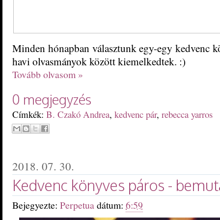
Minden hónapban választunk egy-egy kedvenc kön
havi olvasmányok között kiemelkedtek. :)
Tovább olvasom »
0 megjegyzés
Címkék:
B. Czakó Andrea
,
kedvenc pár
,
rebecca yarros
2018. 07. 30.
Kedvenc könyves páros - bemut
Bejegyezte:
Perpetua
dátum:
6:59