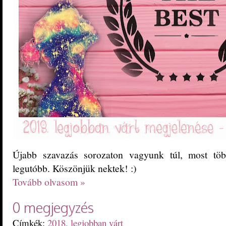
Újabb szavazás sorozaton vagyunk túl, most több
legutóbb. Köszönjük nektek! :)
Tovább olvasom »
0 megjegyzés
Címkék:
2018. legjobban várt