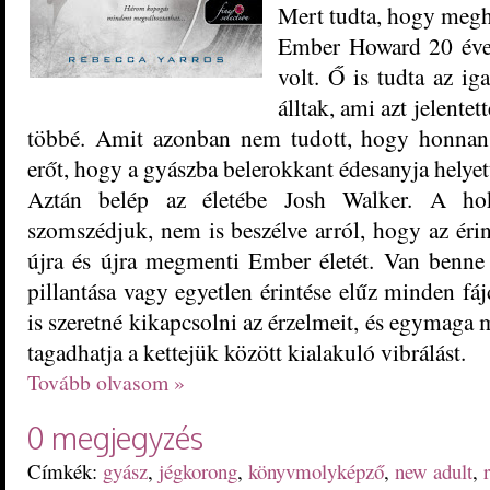
Mert tudta, hogy megh
Ember Howard 20 éves
volt. Ő is tudta az ig
álltak, ami azt jelente
többé. Amit azonban nem tudott, hogy honnan
erőt, hogy a gyászba belerokkant édesanyja helyett
Aztán belép az életébe Josh Walker. A hoki
szomszédjuk, nem is beszélve arról, hogy az éri
újra és újra megmenti Ember életét. Van benne 
pillantása vagy egyetlen érintése elűz minden f
is szeretné kikapcsolni az érzelmeit, és egymaga
tagadhatja a kettejük között kialakuló vibrálást.
Tovább olvasom »
0 megjegyzés
Címkék:
gyász
,
jégkorong
,
könyvmolyképző
,
new adult
,