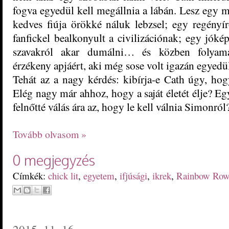
fogva egyedül kell megállnia a lábán. Lesz egy m
kedves fiúja örökké náluk lebzsel; egy regényíró
fanfickel bealkonyult a civilizációnak; egy jóké
szavakról akar dumálni… és közben folyamat
érzékeny apjáért, aki még sose volt igazán egyedü
Tehát az a nagy kérdés: kibírja-e Cath úgy, ho
Elég nagy már ahhoz, hogy a saját életét élje? Egy
felnőtté válás ára az, hogy le kell válnia Simonról
Tovább olvasom »
0 megjegyzés
Címkék:
chick lit
,
egyetem
,
ifjúsági
,
ikrek
,
Rainbow Row