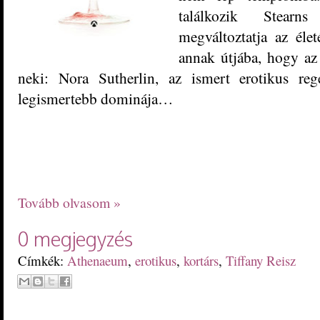
találkozik Stearn
megváltoztatja az él
annak útjába, hogy az 
neki: Nora Sutherlin, az ismert erotikus re
legismertebb dominája…
Tovább olvasom »
0 megjegyzés
Címkék:
Athenaeum
,
erotikus
,
kortárs
,
Tiffany Reisz