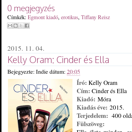
0 megjegyzés
Címkék:
Egmont kiadó
,
erotikus
,
Tiffany Reisz
2015. 11. 04.
Kelly Oram: Cinder és Ella
Bejegyezte:
Indie
dátum:
20:05
Író:
Kelly Oram
Cím:
Cinder és Ella
Kiadó:
Móra
Kiadás éve:
2015.
Terjedelem:
400 old
Fülszöveg:
Ella élete minden, 