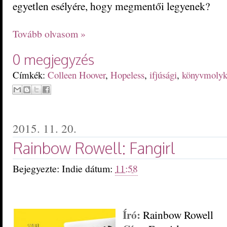
egyetlen esélyére, hogy megmentői legyenek?
Tovább olvasom »
0 megjegyzés
Címkék:
Colleen Hoover
,
Hopeless
,
ifjúsági
,
könyvmolyk
2015. 11. 20.
Rainbow Rowell: Fangirl
Bejegyezte:
Indie
dátum:
11:58
Író:
Rainbow Rowell