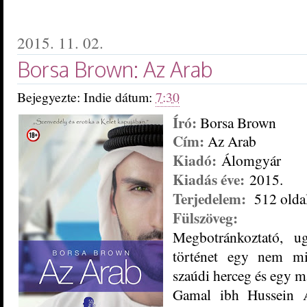
2015. 11. 02.
Borsa Brown: Az Arab
Bejegyezte:
Indie
dátum:
7:30
Író:
Borsa Brown
Cím:
Az Arab
Kiadó:
Álomgyár
Kiadás éve:
2015.
Terjedelem:
512 olda
Fülszöveg:
Megbotránkoztató, u
történet egy nem mi
szaúdi herceg és egy m
Gamal ibh Hussein Á