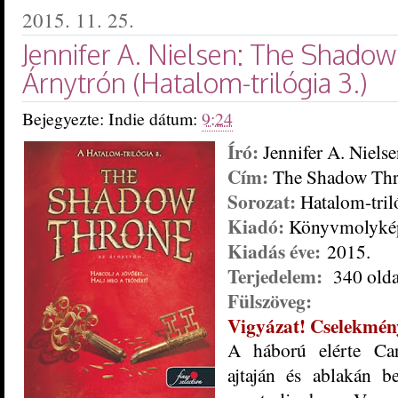
2015. 11. 25.
Jennifer A. Nielsen: The Shadow
Árnytrón (Hatalom-trilógia 3.)
Bejegyezte:
Indie
dátum:
9:24
Író:
Jennifer A. Niels
Cím:
The Shadow Thr
Sorozat:
Hatalom-tril
Kiadó:
Könyvmolyké
Kiadás éve:
2015.
Terjedelem:
340 olda
Fülszöveg:
Vigyázat! Cselekmény
A háború elérte Ca
ajtaján és ablakán b