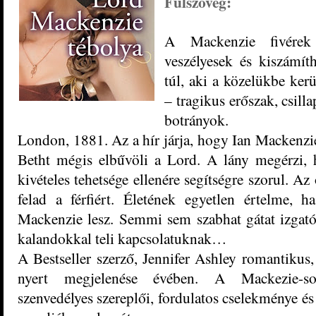
Fülszöveg:
A Mackenzie fivérek 
veszélyesek és kiszámít
túl, aki a közelükbe ker
– tragikus erőszak, csilla
botrányok.
London, 1881. Az a hír járja, hogy Ian Mackenzie 
Betht mégis elbűvöli a Lord. A lány megérzi, h
kivételes tehetsége ellenére segítségre szorul. A
felad a férfiért. Életének egyetlen értelme, h
Mackenzie lesz. Semmi sem szabhat gátat izgató
kalandokkal teli kapcsolatuknak…
A Bestseller szerző, Jennifer Ashley romantikus,
nyert megjelenése évében. A Mackezie-sor
szenvedélyes szereplői, fordulatos cselekménye é