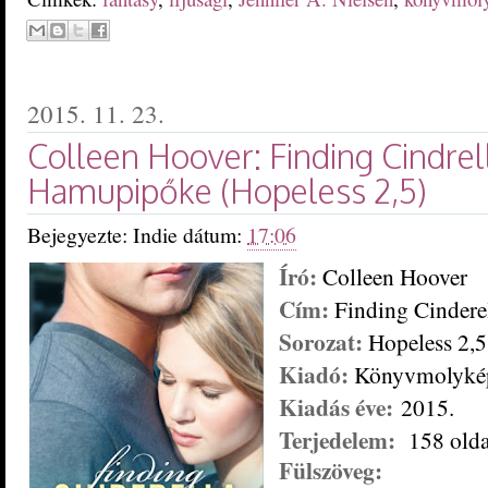
2015. 11. 23.
Colleen Hoover: Finding Cindrell
Hamupipőke (Hopeless 2,5)
Bejegyezte:
Indie
dátum:
17:06
Író:
Colleen Hoover
Cím:
Finding Cindere
Sorozat:
Hopeless 2,5
Kiadó:
Könyvmolyké
Kiadás éve:
2015.
Terjedelem:
158 olda
Fülszöveg: