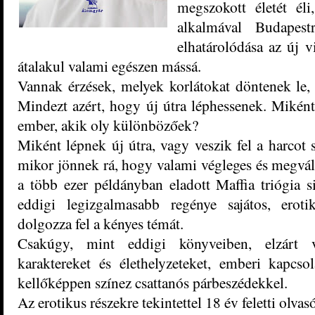
megszokott életét éli
alkalmával Budapest
elhatárolódása az új 
átalakul valami egészen mássá.
Vannak érzések, melyek korlátokat döntenek le,
Mindezt azért, hogy új útra léphessenek. Miként 
ember, akik oly különbözőek?
Miként lépnek új útra, vagy veszik fel a harcot 
mikor jönnek rá, hogy valami végleges és megvál
a több ezer példányban eladott Maffia triógia s
eddigi legizgalmasabb regénye sajátos, erotiká
dolgozza fel a kényes témát.
Csakúgy, mint eddigi könyveiben, elzárt v
karaktereket és élethelyzeteket, emberi kapcso
kellőképpen színez csattanós párbeszédekkel.
Az erotikus részekre tekintettel 18 év feletti olvas