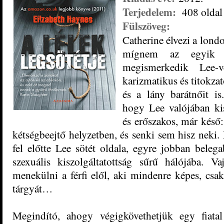
Terjedelem:
408 oldal
Fülszöveg:
Catherine élvezi a londo
mígnem az egyik éj
megismerkedik Lee-
karizmatikus és titokzat
és a lány barátnőit i
hogy Lee valójában kis
és erőszakos, már késő
kétségbeejtő helyzetben, és senki sem hisz neki.
fel előtte Lee sötét oldala, egyre jobban belega
szexuális kiszolgáltatottság sűrű hálójába. Va
menekülni a férfi elől, aki mindenre képes, csa
tárgyát…
Megindító, ahogy végigkövethetjük egy fiatal