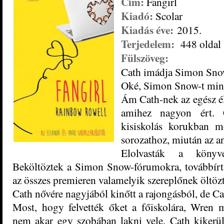
Cím:
Fangirl
Kiadó:
Scolar
Kiadás éve:
2015.
Terjedelem:
448 oldal
Fülszöveg:
Cath imádja Simon Sno
Oké, Simon Snow-t mi
Ám Cath-nek az egész él
amihez nagyon ért. 
kisiskolás korukban 
sorozathoz, miután az a
Elolvasták a könyve
Beköltöztek a Simon Snow-fórumokra, továbbírt
az összes premieren valamelyik szereplőnek öltöz
Cath nővére nagyjából kinőtt a rajongásból, de Ca
Most, hogy felvették őket a főiskolára, Wren
nem akar egy szobában lakni vele. Cath kikerül