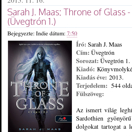
2015. 11. 16.
Sarah J. Maas: Throne of Glass 
(Üvegtrón 1.)
Bejegyezte:
Indie
dátum:
7:50
Író:
Sarah J. Maas
Cím:
Üvegtrón
Sorozat:
Üvegtrón 1.
Kiadó:
Könyvmolyk
Kiadás éve:
2013.
Terjedelem:
544 olda
Fülszöveg:
Az ismert világ legh
Sardothien gyönyörű
dolgokat tartogat a 