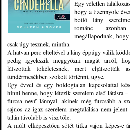
Egy véletlen találkozá
hogy a tizennyolc éves
botló lány szerelm
románc azonban f
megállapodnak, hogy c
csak úgy tesznek, mintha.
A hatvan perc elteltével a lány éppúgy válik köd
pedig igyekszik meggyőzni magát arról, hog
látszottak tökéletesnek, mert eljátszották
tündérmesékben szokott történni, ugye.
Egy évvel és egy boldogtalan kapcsolattal ké
hinni benne, hogy létezik szerelem első látásra – 
furcsa nevű lánnyal, akinek még furcsább a sz
sajnos az igaz szerelem megtalálása nem jelent
talán távolabb is visz tőle.
A múlt elképesztően sötét titka vajon képes-e á