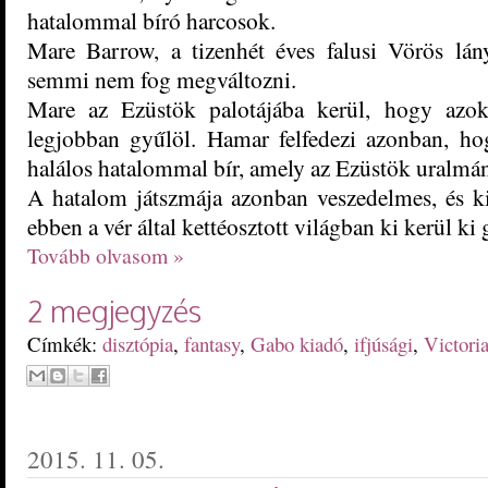
hatalommal bíró harcosok.
Mare Barrow, a tizenhét éves falusi Vörös lá
semmi nem fog megváltozni.
Mare az Ezüstök palotájába kerül, hogy azok
legjobban gyűlöl. Hamar felfedezi azonban, hog
halálos hatalommal bír, amely az Ezüstök uralmána
A hatalom játszmája azonban veszedelmes, és 
ebben a vér által kettéosztott világban ki kerül k
Tovább olvasom »
2 megjegyzés
Címkék:
disztópia
,
fantasy
,
Gabo kiadó
,
ifjúsági
,
Victori
2015. 11. 05.