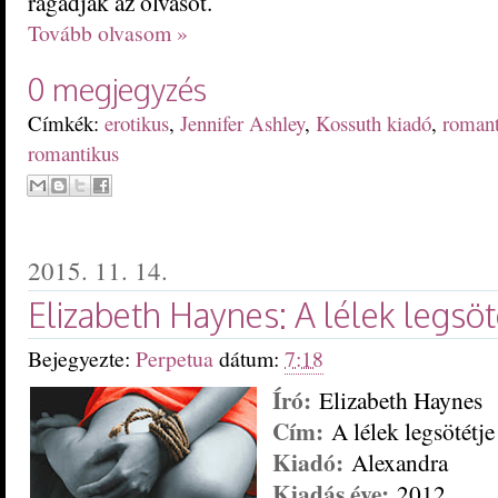
ragadják az olvasót.
Tovább olvasom »
0 megjegyzés
Címkék:
erotikus
,
Jennifer Ashley
,
Kossuth kiadó
,
romant
romantikus
2015. 11. 14.
Elizabeth Haynes: A lélek legsöt
Bejegyezte:
Perpetua
dátum:
7:18
Író:
Elizabeth Haynes
Cím:
A lélek legsötétje
Kiadó:
Alexandra
Kiadás éve:
2012.