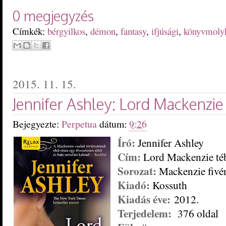
0 megjegyzés
Címkék:
bérgyilkos
,
démon
,
fantasy
,
ifjúsági
,
könyvmoly
2015. 11. 15.
Jennifer Ashley: Lord Mackenzie
Bejegyezte:
Perpetua
dátum:
9:26
Író:
Jennifer Ashley
Cím:
Lor
d Mackenzie té
Sorozat:
Macke
nzie fivé
Kiadó:
Kossuth
Kiadás éve:
201
2
.
Terjedelem:
376
oldal