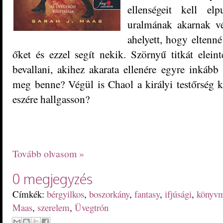
ellenségeit kell elp
uralmának akarnak vé
ahelyett, hogy eltenné
őket és ezzel segít nekik. Szörnyű titkát ele
bevallani, akihez akarata ellenére egyre inkáb
meg benne? Végül is Chaol a királyi testőrség k
eszére hallgasson?
Tovább olvasom »
0 megjegyzés
Címkék:
bérgyilkos
,
boszorkány
,
fantasy
,
ifjúsági
,
könyv
Maas
,
szerelem
,
Üvegtrón