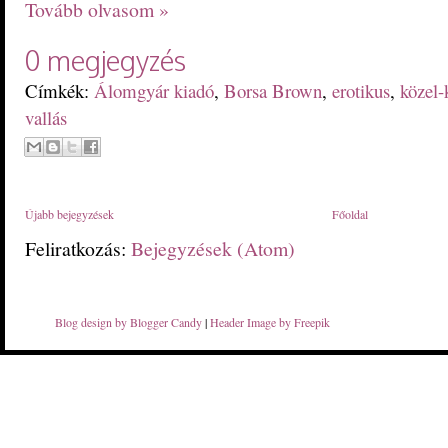
Tovább olvasom »
0 megjegyzés
Címkék:
Álomgyár kiadó
,
Borsa Brown
,
erotikus
,
közel-
vallás
Újabb bejegyzések
Főoldal
Feliratkozás:
Bejegyzések (Atom)
Blog design by Blogger Candy
|
Header Image by Freepik