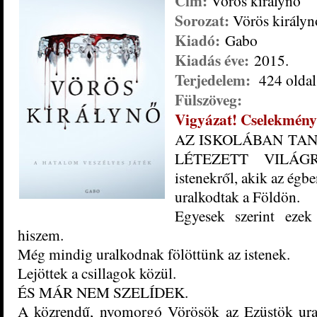
Cím:
Vörös királynő
Sorozat:
Vörös királyn
Kiadó:
Gabo
Kiadás éve:
2015.
Terjedelem:
424 oldal
Fülszöveg:
Vigyázat! Cselekményl
AZ ISKOLÁBAN TA
LÉTEZETT VILÁGRÓ
istenekről, akik az égbe
uralkodtak a Földön.
Egyesek szerint eze
hiszem.
Még mindig uralkodnak fölöttünk az istenek.
Lejöttek a csillagok közül.
ÉS MÁR NEM SZELÍDEK.
A közrendű, nyomorgó Vörösök az Ezüstök uralm