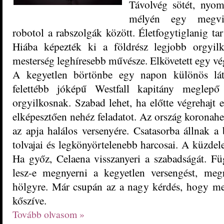
Távolvég sötét, nyom
mélyén egy megvise
robotol a rabszolgák között. Életfogytiglanig ta
Hiába képezték ki a földrész legjobb orgyilk
mesterség leghíresebb művésze. Elkövetett egy vég
A kegyetlen börtönbe egy napon különös lát
felettébb jóképű Westfall kapitány meglepő a
orgyilkosnak. Szabad lehet, ha előtte végrehajt 
elképesztően nehéz feladatot. Az ország koronahe
az apja halálos versenyére. Csatasorba állnak a
tolvajai és legkönyörtelenebb harcosai. A küzdel
Ha győz, Celaena visszanyeri a szabadságát. Fü
lesz-e megnyerni a kegyetlen versengést, megr
hölgyre. Már csupán az a nagy kérdés, hogy me
kőszíve.
Tovább olvasom »