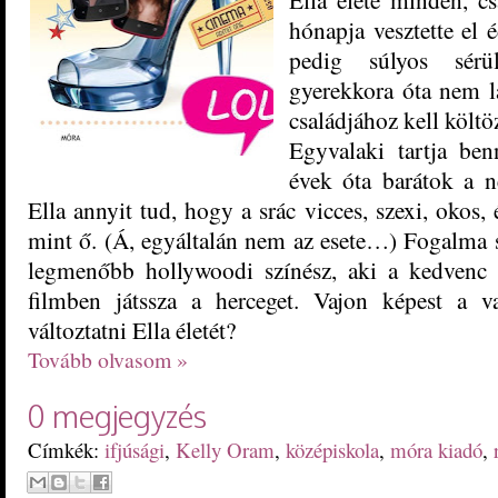
hónapja vesztette el 
pedig súlyos sérül
gyerekkora óta nem l
családjához kell költ
Egyvalaki tartja ben
évek óta barátok a n
Ella annyit tud, hogy a srác vicces, szexi, okos
mint ő. (Á, egyáltalán nem az esete…) Fogalma 
legmenőbb hollywoodi színész, aki a kedvenc 
filmben játssza a herceget. Vajon képest a v
változtatni Ella életét?
Tovább olvasom »
0 megjegyzés
Címkék:
ifjúsági
,
Kelly Oram
,
középiskola
,
móra kiadó
,