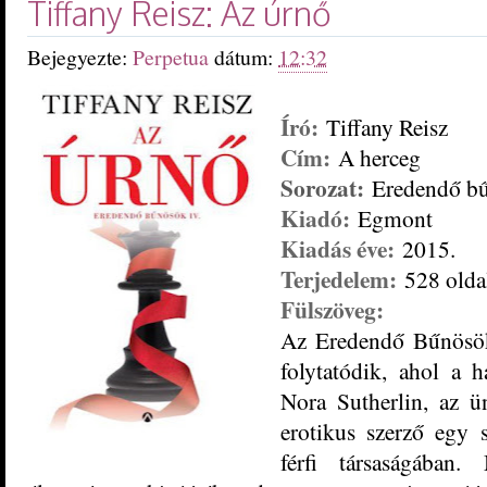
Tiffany Reisz: Az úrnő
Bejegyezte:
Perpetua
dátum:
12:32
Író:
Tiffany Reisz
Cím:
A herceg
Sorozat:
Eredendő bű
Kiadó:
Egmont
Kiadás éve:
2015.
Terjedelem:
528 olda
Fülszöveg:
Az Eredendő Bűnösök 
folytatódik, ahol a 
Nora Sutherlin, az ü
erotikus szerző egy 
férfi társaságában