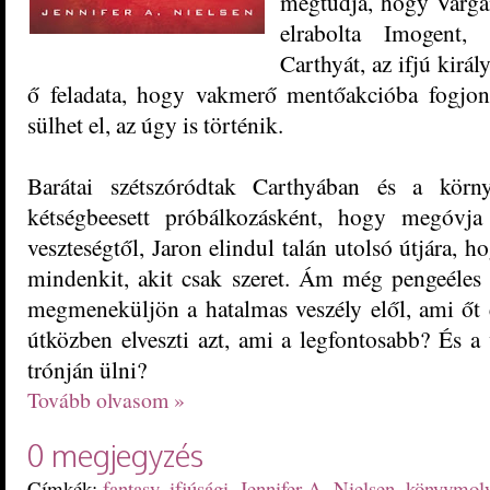
megtudja, hogy Vargan
elrabolta Imogent, 
Carthyát, az ifjú királ
ő feladata, hogy vakmerő mentőakcióba fogjo
sülhet el, az úgy is történik.
Barátai szétszóródtak Carthyában és a körn
kétségbeesett próbálkozásként, hogy megóvja 
veszteségtől, Jaron elindul talán utolsó útjára,
mindenkit, akit csak szeret. Ám még pengeéles
megmeneküljön a hatalmas veszély elől, ami őt é
útközben elveszti azt, ami a legfontosabb? És a
trónján ülni?
Tovább olvasom »
0 megjegyzés
Címkék:
fantasy
,
ifjúsági
,
Jennifer A. Nielsen
,
könyvmol