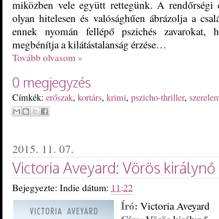
miközben vele együtt rettegünk. A rendőrségi
olyan hitelesen és valósághűen ábrázolja a csal
ennek nyomán fellépő pszichés zavarokat, h
megbénítja a kilátástalanság érzése…
Tovább olvasom »
0 megjegyzés
Címkék:
erőszak
,
kortárs
,
krimi
,
pszicho-thriller
,
szerele
2015. 11. 07.
Victoria Aveyard: Vörös királynő 
Bejegyezte:
Indie
dátum:
11:22
Író:
Victoria Aveyard