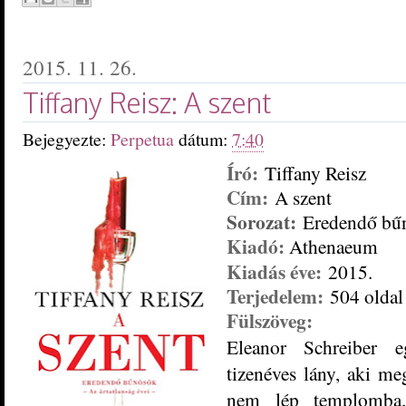
2015. 11. 26.
Tiffany Reisz: A szent
Bejegyezte:
Perpetua
dátum:
7:40
Író:
Tiffany Reisz
Cím:
A szent
Sorozat:
Eredendő bű
Kiadó:
Athenaeum
Kiadás éve:
2015.
Terjedelem:
504 oldal
Fülszöveg:
Eleanor Schreiber eg
tizenéves lány, aki m
nem lép templomba.