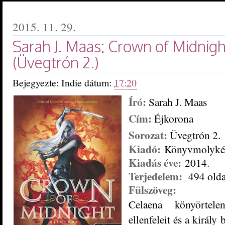
2015. 11. 29.
Sarah J. Maas: Crown of Midnigh
(Üvegtrón 2.)
Bejegyezte:
Indie
dátum:
17:20
Író:
Sarah J. Maas
Cím:
Éjkorona
Sorozat:
Üvegtrón 2.
Kiadó:
Könyvmolyké
Kiadás éve:
2014.
Terjedelem:
494 olda
Fülszöveg:
Celaena könyörtel
ellenfeleit és a király 