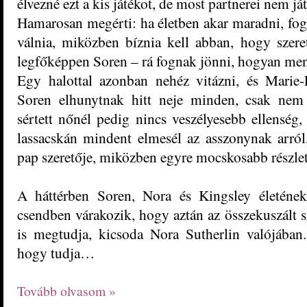
élvezné ezt a kis játékot, de most partnerei nem já
Hamarosan megérti: ha életben akar maradni, fogv
válnia, miközben bíznia kell abban, hogy szere
legfőképpen Soren – rá fognak jönni, hogyan me
Egy halottal azonban nehéz vitázni, és Marie-
Soren elhunytnak hitt neje minden, csak ne
sértett nőnél pedig nincs veszélyesebb ellenség,
lassacskán mindent elmesél az asszonynak arról
pap szeretője, miközben egyre mocskosabb részlet
A háttérben Soren, Nora és Kingsley életének
csendben várakozik, hogy aztán az összekuszált s
is megtudja, kicsoda Nora Sutherlin valójában.
hogy tudja…
Tovább olvasom »