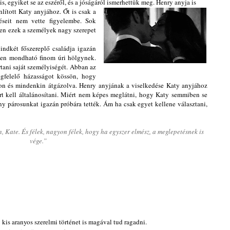
s, egyiket se az eszéről, és a jóságáról ismerhettük meg. Henry anyja is
ított Katy anyjához. Őt is csak a
zéseit nem vette figyelembe. Sok
en ezek a személyek nagy szerepet
ndkét főszereplő családja igazán
ezen mondható finom úri hölgynek.
tani saját személyiségét. Abban az
egfelelő házasságot kössön, hogy
ron és mindenkin átgázolva. Henry anyjának a viselkedése Katy anyjához
rt kell általánosítani. Miért nem képes meglátni, hogy Katy semmiben se
ny párosunkat igazán próbára tették. Ám ha csak egyet kellene választani,
, Kate. És félek, nagyon félek, hogy ha egyszer elmész, a meglepetésnek is
vége.”
kis aranyos szerelmi történet is magával tud ragadni.