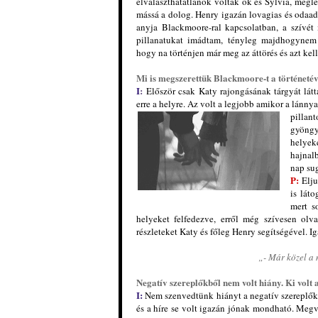
elválaszthatatlanok voltak ők és Sylvia, megl
mássá a dolog. Henry igazán lovagias és odaadó 
anyja Blackmoore-ral kapcsolatban, a szívét
pillanatukat imádtam, tényleg majdhogynem k
hogy na történjen már meg az áttörés és azt kel
Mi is megszerettük Blackmoore-t a tö
rténetév
I
:
Először csak Katy rajongásának tárgyát lát
erre a helyre. Az volt a legjobb amikor a lánnya
pillan
gyöngy
helyek
hajnal
nap sug
P:
Elju
is lát
mert s
helyeket felfedezve, erről még szívesen olv
részleteket Katy és főleg Henry segítségével. Ig
„- Már közel a
Neg
atív szereplőkből nem volt hiány. Ki volt 
I:
Nem szenvedtünk hiányt a negatív szereplők
és a híre se volt igazán jónak mondható. Megvo