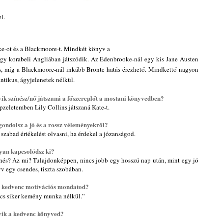
el.
ke-ot és a Blackmoore-t. Mindkét könyv a
gy korabeli Angliában játszódik. Az Edenbrooke-nál egy kis Jane Austen
s, míg a Blackmoore-nál inkább Bronte hatás érezhető. Mindkettő nagyon
ntikus, ágyjelenetek nélkül.
ik színész/nő játszaná a főszereplőt a mostani könyvedben?
pzeletemben Lily Collins játszaná Kate-t.
gondolsz a jó és a rossz véleményekről?
szabad értékelést olvasni, ha érdekel a józanságod.
an kapcsolódsz ki?
nés? Az mi? Tulajdonképpen, nincs jobb egy hosszú nap után, mint egy jó
v egy csendes, tiszta szobában.
 kedvenc motivációs mondatod?
cs siker kemény munka nélkül.”
ik a kedvenc könyved?