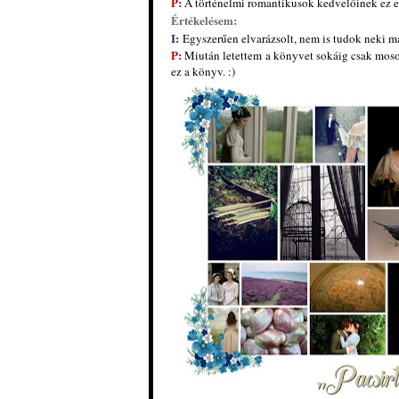
P:
A történelmi romantikusok kedvelőinek ez e
Értékelésem:
I:
Egyszerűen elvarázsolt, nem is tudok neki má
P:
Miután letettem a könyvet so
káig csak moso
ez a könyv. :)