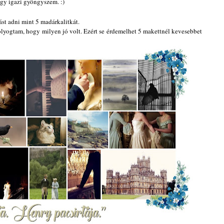
gy igazi gyön
gyszem. :)
st adni mint 5 madárkalitkát.
lyogtam, hogy milyen jó volt.
Ezért se
érdemelhet 5 makettnél kevesebbet