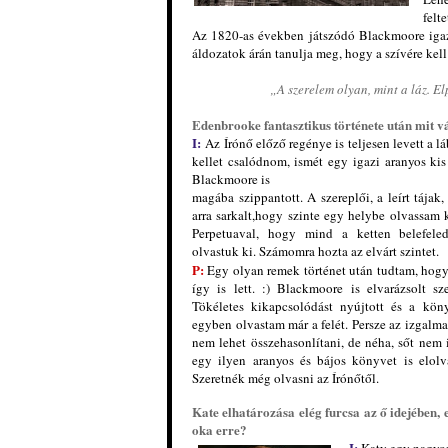
felt
Az 1820-as években játszódó Blackmoore igazi
áldozatok árán tanulja meg, hogy a szívére kell
„A szerelem olyan, mint a láz. E
Edenbrooke fantasztikus története után mit 
I:
Az Írónő előző regénye is teljesen levett a 
kellet csalódnom, ismét egy igazi aranyos k
Blackmoore is
magába szippantott. A szereplői, a leírt tájak
arra sarkalt,hogy szinte egy helybe olvassam 
Perpetuaval, hogy mind a ketten belefele
olvastuk ki. Számomra hozta az elvárt szintet.
P:
Egy olyan remek történet után tudtam, hogy 
így is lett. :) Blackmoore is elvarázsolt sze
Tökéletes kikapcsolódást nyújtott és a kön
egyben olvastam már a felét. Persze az izgalm
nem lehet összehasonlítani, de néha, sőt nem 
egy ilyen aranyos és bájos könyvet is elolv
Szeretnék még olvasni az Írónőtől.
Kate elhatározása elég furcsa az ő idejében,
oka erre?
I: