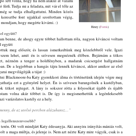
epő lett volna, hogy ha nem alakul át valami
férfi. Tudja mi a feladata, mit vár el tőle az
 még se tudja elhallgattatni. Minden közös
eresztbe font ujjakkal szorítottam végig,
l mondjam, hogy megérte kivárni. :)
Hen
ry (
Forrás
)
el együtt?
tam benne, de ahogy egyre többet hallottam róla, nagyon kíváncsi voltam
l együtt
tottuk meg először, és lassan ismerkedtünk meg közelebbről vele. Igazi
szem lehet, amit én is szívesen megnéznék élőben. Bejárnám a titkos
et, nézném a tenger a holdfényben, a madarak csicsergést hallgatnám
ban. De a legjobban a hangás tájra lennék kíváncsi, akkor amikor az első
arai megvilágítják a tájat :)
tni Blackmoore-ba Katy gyerekkori álma és történetünk idején végre meg
ogathatja ezt a gyönyörű helyet. Én is szívesen barangolnék a kastélyban,
ok titkot rejteget. A lány is sokszor rótta a folyosókat újabb és újabb
astam volna akár többet is. De így is megismerhettük a legérdekesebb
azi varázslatos kastély ez a hely.
 menny, de az utolsó percben alázuhansz…”
a legellenszenve
sebb?
 terén.
O
tt volt mindjárt Katy édesanyja. Aki annyira irányítás mániás volt,
lt a maga múltja, és jelenje is. Nem azt nézte Katy mire vágyik, csak is a