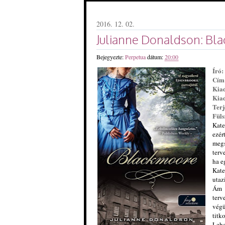
2016. 12. 02.
Julianne Donaldson: Bl
Bejegyezte:
Perpetua
dátum:
20:00
Író:
Cím
Kia
Kiad
Terj
Füls
Kate
ezér
megs
terv
ha e
Kate
utaz
Ám h
terv
végü
titko
Lehe