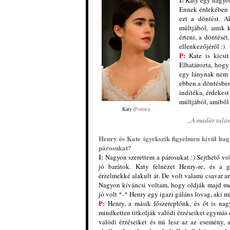
Katy egy nagyon
Ennek érdekében 
ezt a döntést. 
múltjából, amik k
érteni, a döntés
ellenkezőjéről :)
P:
Kate is kicsit
Elhatározta, hogy
egy lánynak nem 
ebben a döntésben
indítéka, érdekest
múltjából, amiből 
Katy (
Forrás
)
„A madár talán
Henry és Kate igyekszik figyelmen kívül hag
párosukat?
I
:
Nagyon szerettem a párosukat :) Sejthető vo
jó barátok. Katy felnézet Henry-re, és a 
érzelmekké alakult át.
De volt valami csavar a
Nagyon kíváncsi voltam, hogy oldják majd me
jó volt *-* Henry egy igazi gáláns lovag, aki 
P:
Henry, a másik főszereplőnk, és őt is na
mindketten titkolják valódi érzéseiket egymás 
valódi érzéseiket és mi lesz az az esemény, 