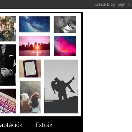
aptációk
Extrák