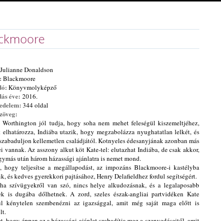
ackmoore
Julianne Donaldson
:
Blackmoore
dó:
Könyvmolyképző
ás éve:
2016.
edelem:
3
44
oldal
zöveg:
 ​​Worthington jól tudja, hogy soha nem mehet feleségül kiszemeltjéhez,
t elhatározza, Indiába utazik, hogy megzabolázza nyughatatlan lelkét, és
zabaduljon kellemetlen családjától. Kotnyeles édesanyjának azonban más
ei vannak. Az asszony alkut köt Kate-tel: elutazhat Indiába, de csak akkor,
gymás után három házassági ajánlatra is nemet mond.
, hogy teljesítse a megállapodást, az impozáns Blackmoore-i kastélyba
ik, és kedves gyerekkori pajtásához, Henry Delafieldhez fordul segítségért.
a szívügyekről van szó, nincs helye alkudozásnak, és a legalaposabb
ek is dugába dőlhetnek. A zord, szeles észak-angliai partvidéken Kate
l kénytelen szembenézni az igazsággal, amit még saját maga előtt is
lt.
t, hogy éppen az a házassági ajánlat szabadítja meg a szenvedéseitől, amit