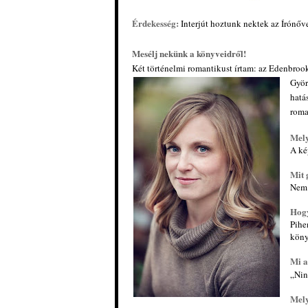
Érdekesség:
Interjút hoztunk nektek az Írónőv
Mesélj nekünk a könyveidről!
Két történelmi romantikust írtam: az Edenbroo
Györ
hatá
roma
Mely
A ké
Mit 
Nem 
Hogy
Pihe
köny
Mi a
„Nin
Mely