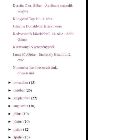
Kerstin Gier: Silber - Az álmok második
könyve
Könyjelző Top 10 - 4. rész
Julianne Donaldson: Blackmoore
Kedvenceink közelebbről 14. rész - Abbi
Glines
Karácsonyi Nyereményjáték
Jamie McGuire - Endlessly Beautiful 2.
évad
November havi beszerzéseink,
olvasásaink
november
(15)
►
október
(26)
►
szeptember
(22)
►
augusztus
(10)
►
július
(10)
►
június
(10)
►
május
(12)
►
április
(15)
►