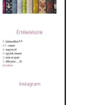
Értékelésünk
5:
fantasztikus
*-*
4,5:
szuper
4:
nagyon jó
3:
egynek elment
2:
nem az igazi
1:
uhh,neee….:D
bővebben
Instagram