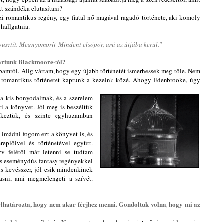
ett szándéka elutasítani?
 romantikus regény, egy fiatal nő magával ragadó története, aki komoly
 hallgatnia.
lpusztít. Megnyomorít. Mindent elsöpör, ami az útjába kerül.”
vártunk Blackmoore-tól?
lábamról. Alig vártam, hogy egy újabb történetét ismerhessek meg tőle. Nem
is romantikus történetet kaptunk a kezeink közé. Ahogy Edenbrooke, úgy
, a kis bonyodalmak, és a szerelem
ki a könyvet. Jól meg is beszéltük
dkeztük, és szinte egyhuzamban
imádni fogom ezt a könyvet is, és
replőivel és történetével együtt.
yv felétől már letenni se tudtam
as eseménydús fantasy regényekkel
is kevésszer, jól esik mindenkinek
asni, ami megmelengeti a szívét.
 elhatározta, hogy nem akar férjhez menni. Gondoltuk volna, hogy mi az