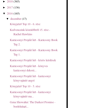
2018
(365)
►
2017
(136)
►
2016
(165)
▼
december
(17)
▼
Könyjelző Top 10 - 6. rész
Kedvenceink közelebbről 15. rész -
Rachel Hawkins
Karácsonyi Projekt hét - Karácsony Book
Tag 2.
Karácsonyi Projekt hét - Karácsony Book
Tag 1.
Karácsonyi Projekt hét - közös kérdések
Karácsonyi Projekt hét - könyves
karácsonyi dekorá...
Karácsonyi Projekt hét - karácsonyi
könyvajánló angol
Könyjelző Top 10 - 5. rész
Karácsonyi Projekt hét - karácsonyi
könyvajánló ma...
Gena Showalter: The Darkest Promise -
borítólelepl...