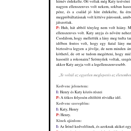
hírnév érdekelte. Ott volta
k
még Katy testvérei i
nagyon ellenszenves volt nekem, sokban hasonl
pénz, és a család jó híre érdekelte, fia ér
megpróbáltatásnak volt kittéve párosunk, amib
játszottak.
P:
Huh, hát abból tényleg nem volt hiány. Mi
ellenszenves volt. Katy anyja és nővére neh
Csodálom, hogy mellettük a lány meg tudta tar
időben fontos volt, hogy egy fiatal lány m
biztosítva legyen a jövője, de nem minden á
köthető, de ott se tudom megérteni, hogy mié
hasonlít a rokonaira? Szörnyűek voltak, szegé
akkor Katy anyja volt a legellenszenvesebb.
„Te voltál az egyetlen meglepetés az életemben
Kedvenc jelenetem:
I:
Henry és Katy közös részei
P:
A titkos folyosón eltöltött rövid
ke idő.
Kedvenc szereplőm:
I:
Katy, Henry
P:
Henry.
Kinek ajánlom:
I:
Az Írónő kedvelőinek, és azoknak akiket egy 