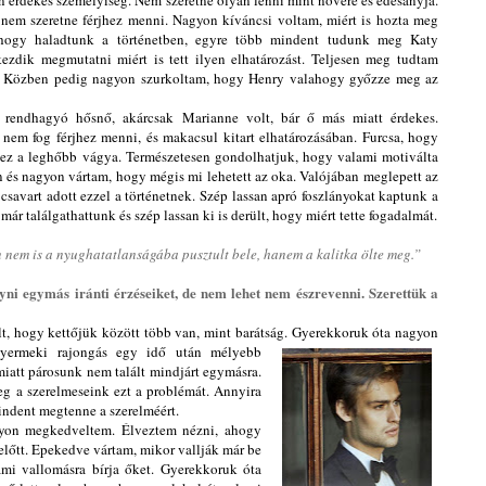
 érdekes személyiség. Nem szeretne olyan lenni mint nővére és édesanyja.
nem szeretne férjhez menni. Nagyon kíváncsi voltam, miért is hozta meg
Ahogy haladtunk a történetben, egyre több mindent tudunk meg Katy
ezdik megmutatni miért is tett ilyen elhatározást. Teljesen meg tudtam
ét. Közben pedig nagyon szurkoltam, hogy Henry valahogy győzze meg az
 rendhagyó hősnő, akárcsak Marianne volt, bár ő más miatt érdekes.
 nem fog férjhez menni, és makacsul kitart elhatározásában. Furcsa, hogy
ez a leghőbb vágya. Természetesen gondolhatjuk, hogy valami motiválta
 és nagyon vártam, hogy mégis mi lehetett az oka. Valójában meglepett az
 csavart adott ezzel a történetnek. Szép lassan apró foszlányokat kaptunk a
már találgathattunk és szép lassan ki is derült, hogy miért tette fogadalmát.
 nem is a nyughatatlanságába pusztult bele, hanem a kalitka ölte meg.”
yni egymás iránti érzéseiket, de nem lehet nem észrevenni. Szerettük a
lt, hogy kettőjük között több van, mint barátság. Gyerekkoruk óta nagyon
gyermeki
rajongás egy idő után mélyebb
miatt párosunk nem talált mindjárt egymásra.
g a szerelmeseink ezt a problémát. Annyira
mindent megtenne a szerelméért.
gyon megkedveltem. Élveztem nézni, ahogy
előtt. Epekedve vártam, mikor vallják már be
ami vallomásra bírja őket. Gyerekkoruk óta