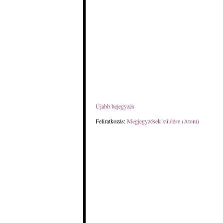
Újabb bejegyzés
Feliratkozás:
Megjegyzések küldése (Atom)