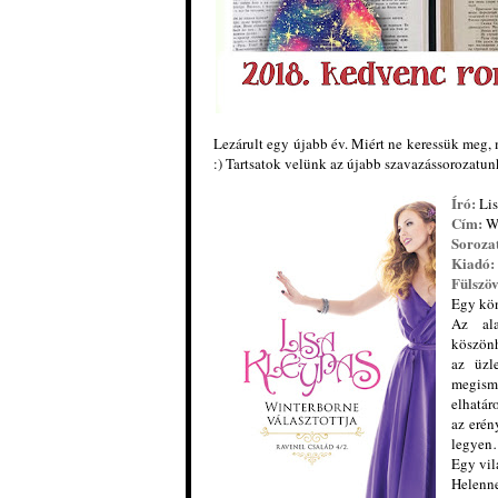
Lezárult egy újabb év. Miért ne keressük meg,
:) Tartsatok velünk az újabb szavazássorozatu
Író:
Lis
Cím:
Wi
Soroza
Kiadó:
Fülszöv
Egy ​kö
Az ala
köszönh
az üzl
megism
elhatár
az erén
legye
Egy vil
Helenne