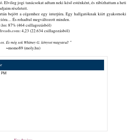
ó. Elvileg jogi tanácsokat adtam neki késő esténként, és rábízhattam a heti
djaim részleteit.
ztán bejött a cégemhez egy interjúra. Egy hallgatóknak kiírt gyakornoki
cióra… És rohadtul megváltozott minden.
.hu:
87% (464 csillagozásból)
dreads.com:
4,23 (22.634 csillagozásból)
"
os. És még sok Whitney G. könyvet magyarul!
~momo89 (moly.hu)
ör
0 PM
Eredmény