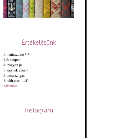
Értékelésünk
5:
fantasztikus
*-*
4,5:
szuper
4:
nagyon jó
3:
egynek elment
2:
nem az igazi
1:
uhh,neee….:D
bővebben
Instagram