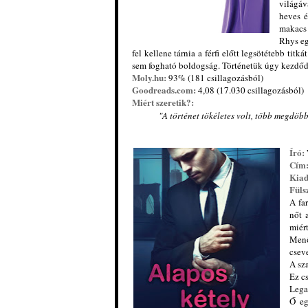
világáv
heves é
makacs 
Rhys eg
fel kellene tárnia a férfi előtt legsötétebb tit
sem fogható boldogság. Történetük úgy kezdő
Moly.hu:
93% (181 csillagozásból)
Goodreads.com:
4,08 (17.030 csillagozásból)
Miért szeretik?:
"
A történet tökéletes volt, több megdöbb
Író:
Cím
Kia
Füls
A fa
nőt 
miért
Menő
csev
A sz
Ez c
Lega
Ő eg