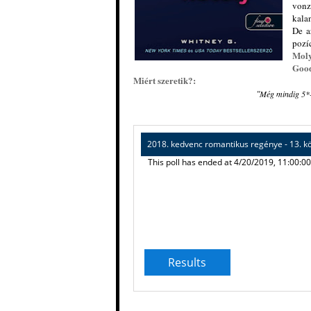
vonz
kalan
De a
pozí
Moly
Goo
Miért szeretik?:
"
Még mindig 5*-
2018. kedvenc romantikus regénye - 13. k
This poll has ended at 4/20/2019, 11:00:0