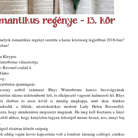
 melyik romantikus regényt szerette a hazai közönség legjobban 2018-ban?
nkban!
a Kleypas
nterborne választottja
t:
Ravenel család 4.
Gabo
eg:
nyörtelen iparmágnás
csony sorból származó Rhys Winterborne harcos becsvágyának
etően sikeres üzletemberré lett, és elképesztő vagyont halmozott fel. Rhys
eti életben és azon kívül is mindig megkapja, amit akar. Amikor
erkedik a félénk, arisztokratikus modorú Lady Helen Ravenellel,
ozza, hogy mindenáron megszerzi magának. Ha meg kell fosztania a lányt
yétől ahhoz, hogy kénytelen legyen feleségül menni hozzá, nos, annyi baj
n…
ágtól elzártan felnőtt szépség
k eddig vajmi kevés kapcsolata volt a londoni társaság csillogó, cinikus