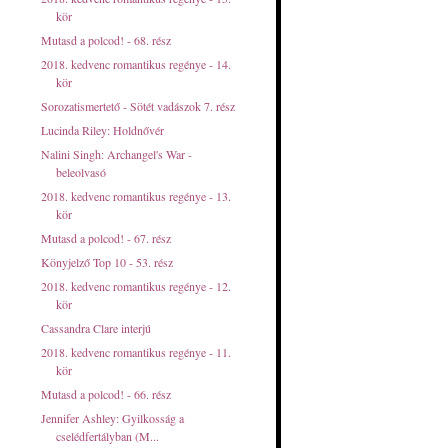
kör
Mutasd a polcod! - 68. rész
2018. kedvenc romantikus regénye - 14.
kör
Sorozatismertető - Sötét vadászok 7. rész
Lucinda Riley: Holdnővér
Nalini Singh: Archangel's ​War -
beleolvasó
2018. kedvenc romantikus regénye - 13.
kör
Mutasd a polcod! - 67. rész
Könyjelző Top 10 - 53. rész
2018. kedvenc romantikus regénye - 12.
kör
Cassandra Clare interjú
2018. kedvenc romantikus regénye - 11.
kör
Mutasd a polcod! - 66. rész
Jennifer Ashley: Gyilkosság ​a
cselédfertályban (M...