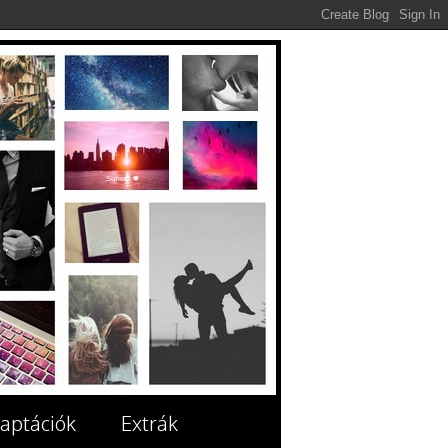
aptációk
Extrák