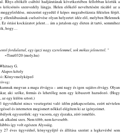
al. Rhys eltökélt csábító hadjáratának következtében fellobban köztük a
s kölcsönös szenvedély lángja. Helen előkelő neveltetésére rácáfol az a
meggyőződése, miszerint egyedül ő képes megzaboláznia féktelen férjét.
y ellenlábasának cselszövése olyan helyzetet idéz elő, melyben Helennek
kát. Ez óriási kockázatot jelent… ám a jutalom egy életen át tartó, semmihez
dik, hogy…
entő fordulattal, egy igazi nagy szerelemmel, sok mókas jelenettel. "
~Timi0320 (moly.hu)
Whitney G.
:
Alapos kétely
dó:
Könyvmolyképző
zöveg:
rkamnak megvan a maga étvágya – ami nagy és igen sajátos étvágy. Olyan
akar, aki szőke, formás és lehetőleg nem egy kibaszott hazudozó. (Hogy
, az egy külön sztori.)
 ügyvédként nincs vesztegetni való időm párkapcsolatra, ezért névtelen
egéssel és interneten megismert nőkkel elégítem ki az igényeimet.
abályok egyszerűek: egy vacsora, egy éjszaka, zéró ismétlés.
sak alkalmi szex. Nem több, nem kevesebb.
lábbis így volt egészen Alyssáig.
y 27 éves ügyvédnő, könyvgyűjtő és állítása szerint a legkevésbé sem