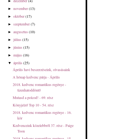
december
(4)
►
november
(13)
►
október
(17)
►
szeptember
(7)
►
augusztus
(10)
►
július
(15)
►
június
(15)
►
május
(16)
►
április
(25)
▼
Április havi beszerzéseink, olvasásaink
A hónap kedvenc párja - Április
2018. kedvenc romantikus regénye -
tizenhatoddöntő
Mutasd a polcod! - 69. rész
Könyjelző Top 10 - 54. rész
2018. kedvenc romantikus regénye - 16.
kör
Kedvenceink közelebbről 37. rész - Paige
Toon
2018. kedvenc romantikus regénye - 15.