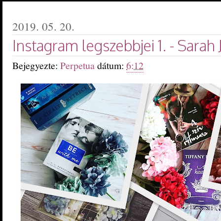
2019. 05. 20.
Instagram legszebbjei 1. - Sarah
Bejegyezte:
Perpetua
dátum:
6:12