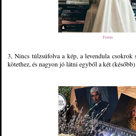
Forrás
3, Nincs túlzsúfolva a kép, a levendula csokrok 
kötethez, és nagyon jó látni egyből a két (később)