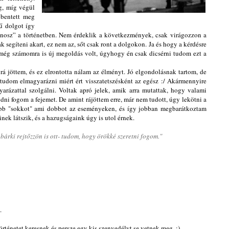
g, míg végül
bbentett meg
ű dolgot így
gonosz” a történetben. Nem érdeklik a következmények, csak virágozzon a
k segíteni akart, ez nem az, sőt csak ront a dolgokon. Ja és hogy a kérdésre
z még számomra is új megoldás volt, úgyhogy én csak dicsérni tudom ezt a
rá jöttem, és ez elrontotta nálam az élményt. Jó elgondolásnak tartom, de
 tudom elmagyarázni miért ért visszatetszésként az egész :/ Akármennyire
rázattal szolgálni. Voltak apró jelek, amik arra mutattak, hogy valami
ni fogom a fejemet. De amint rájöttem erre, már nem tudott, úgy lekötni a
jabb "sokkot" ami dobbot az eseményeken, és így jobban megbarátkoztam
inek látszik, és a hazugságaink úgy is utol érnek.
 bárki rejtőzzön is ott- tudom, hogy örökké szeretni fogom."
.
ténetet keresnek és persze egy kis szenvedélyt se vetnek meg. :)