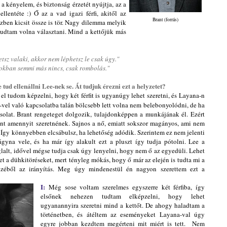
 kényelem, és biztonság érzetét nyújtja, az a
ellentéte :) Ő az a vad igazi férfi, akitől az
Brant (forrás)
zben kicsit össze is tör. Nagy dilemma melyik
 tudtam volna választani. Mind a kettőjük más
tsz valaki, akkor nem léphetsz le csak úgy."
tokban semmi más nincs, csak rombolás."
ud ellenállni Lee-nek se. Át tudjuk érezni ezt a helyzetet?
el tudom képzelni, hogy két férfit is ugyanúgy lehet szeretni, és Layana-n
ee-vel való kapcsolatba talán bölcsebb lett volna nem belebonyolódni, de ha
csolat. Brant rengeteget dolgozik, tulajdonképpen a munkájának él. Ezért
int amennyit szeretnének. Sajnos a nő, emiatt sokszor magányos, ami nem
 Így könnyebben elcsábulsz, ha lehetőség adódik. Szerintem ez nem jelenti
ágyna vele, és ha már így alakult ezt a pluszt így tudja pótolni. Lee a
glalt, idővel mégse tudja csak úgy lenyelni, hogy nem ő az egyedüli. Lehet
et a dühkitöréseket, mert tényleg mókás, hogy ő már az elején is tudta mi a
ezéből az irányítás. Meg úgy mindenestül én nagyon szerettem ezt a
I:
Még sose voltam szerelmes egyszerre két férfiba, így
elsőnek nehezen tudtam elképzelni, hogy lehet
ugyanannyira szeretni mind a kettőt. De ahogy haladtam a
történetben, és átéltem az eseményeket Layana-val úgy
egyre jobban kezdtem megérteni mit miért is tett. Nem