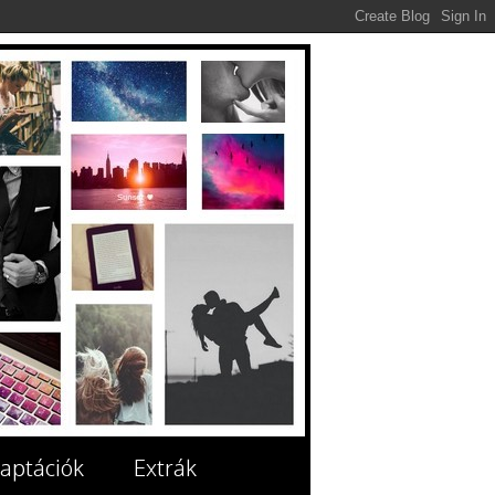
aptációk
Extrák