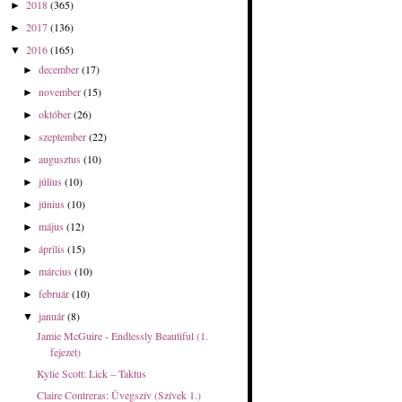
2018
(365)
►
2017
(136)
►
2016
(165)
▼
december
(17)
►
november
(15)
►
október
(26)
►
szeptember
(22)
►
augusztus
(10)
►
július
(10)
►
június
(10)
►
május
(12)
►
április
(15)
►
március
(10)
►
február
(10)
►
január
(8)
▼
Jamie McGuire - Endlessly Beautiful (1.
fejezet)
Kylie Scott: Lick – Taktus
Claire Contreras: Üvegszív (Szívek 1.)