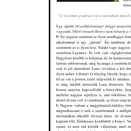
törté
"Az érzelmek gyakran rejtve maradnak mások elő
Egy újabb olvasóközönséget eléggé megosztó
vagyunk. Miért tetszett illetve nem tetszett a
Én nagyon szeretem az ilyen rendhagyó tört
P:
alkalommal is így „jártam”. Én imádtam, de 
szerintem ez is ilyen lesz. Valaki vagy nagyon 
szerettem
Layana-t. Jó volt vele végigkövetni
Nagyrészt később is kifejtem, de én határozott
tartom sablonosnak, még ha maga a szerelmi há
szál és jól átérezhető Lana vívódása a két férf
ilyen nehéz a döntés és tényleg látszik, hogy m
fel az i-re a pontot, ezzel teljesedik ki minde
és még inkább átérezzük Lana döntéseit. Vég
hiszen annyira kapcsolódik a könyvhöz, hog
mellette nagyon rejtélyes is, ami tökéletes, 
döntő érvem volt a vásárlásnál, az ilyen szép
I:
Nagyon vártam a megjelenését,érdekes tört
n
megtudhassam e
nek a szerelemnek a múltját
mostanában elkerült olvasás téren. Az elvár
kaptam tőle. Érdekesen kezdődött a könyv. Van
szeret, és nem tud köztük választani, mert 