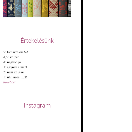
Értékelésünk
5:
fantasztikus
*-*
4,5:
szuper
4:
nagyon jó
3:
egynek elment
2:
nem az igazi
1:
uhh,neee….:D
bővebben
Instagram