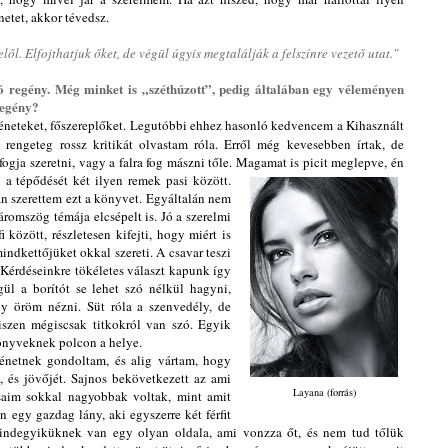
netet, akkor tévedsz.
l. Elfojthatjuk őket, de végül úgyis megtalálják a felszínre vezető utat."
 regény. Még minket is „széthúzott”, pedig általában egy véleményen
 regény?
éneteket, főszereplőket. Legutóbbi ehhez hasonló kedvencem a Kihasznált
rengeteg rossz kritikát olvastam róla. Erről még kevesebben írtak, de
fogja szeretni, vagy a falra fog mászni tőle. Magamat is picit meglepve, én
 a tépődését két ilyen remek pasi között.
an szerettem ezt a könyvet. Egyáltalán nem
romszög témája elcsépelt is. Jó a szerelmi
i között, részletesen kifejti, hogy miért is
indkettőjüket okkal szereti. A csavar teszi
n. Kérdéseinkre tökéletes választ kapunk így
ül a borítót se lehet szó nélkül hagyni,
y öröm nézni. Süt róla a szenvedély, de
hiszen mégiscsak titkokról van szó.
Egyik
 könyveknek polcon a helye.
énetnek gondoltam, és alig vártam, hogy
, és jövőjét. Sajnos bekövetkezett az ami
Layana (forrás)
ásaim sokkal nagyobbak voltak, mint amit
 egy gazdag lány, aki egyszerre két férfit
mindegyiküknek van egy olyan oldala, ami vonzza őt, és nem tud tőlük