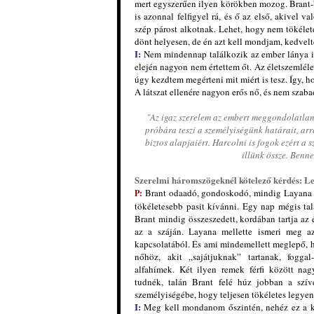
mert egyszerűen ilyen körökben mozog. Brant-ben 
is azonnal felfigyel rá, és ő az első, akivel va
szép párost alkotnak. Lehet, hogy nem tökéle
dönt helyesen, de én azt kell mondjam, kedvel
I:
Nem mindennap találkozik az ember lánya il
elején nagyon nem értettem őt. Az életszemlél
úgy kezdtem megérteni mit miért is tesz. Így, h
A látszat ellenére nagyon erős nő, és nem szaba
"Az igaz szerelem az embert meggondolatlann
próbára teszi a személyiségünk határait, arr
biztos alapjaiért. Harcolni is fogok ezért a
illünk össze. Benne
Szerelmi háromszögeknél kötelező kérdés: L
Brant odaadó, gondoskodó, mindig Layana k
P:
tökéletesebb pasit kívánni. Egy nap mégis talá
Brant mindig összeszedett, kordában tartja az 
az a száján. Layana mellette ismeri meg az
kapcsolatából. És ami mindemellett meglepő, 
nőhöz, akit „sajátjuknak” tartanak, foggal
alfahímek. Két ilyen remek férfi között na
tudnék, talán Brant felé húz jobban a szív
személyiségébe, hogy teljesen tökéletes legye
I:
Meg kell mondanom őszintén, nehéz ez a ké