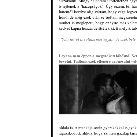
elszakadni. Ahogy haladtam a történetben egyre
is rejtenek a "hazugságok". Úgy érzem, túl ham
Innentől kezdve alig vártam, hogy vége legyen,
Írónő, de még ezek után se tudtam megszeretn
minket is meglepett, hogy ennyire más vélem
kedvet kapna hozzá, derítsétek ki, ti melyik táb
"Száz nővel is voltam már együtt, de csak belé
Layana nem éppen a megszokott főhősnő. Nem 
bevetni. Tudtunk ezek ellenére azonosulni vel
oldala is. A munkája során gyerekekkel is gyakr
ragaszkodott, ahhoz, hogy szintén gazdag társa