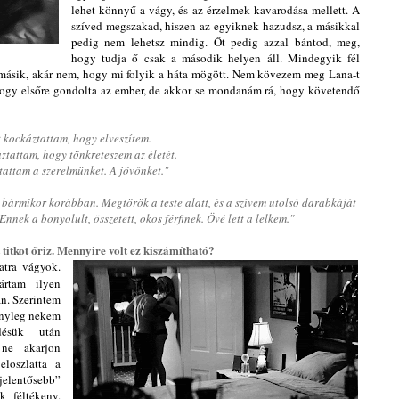
lehet könnyű a vágy, és az érzelmek kavarodása mellett. A
szíved megszakad, hiszen az egyiknek hazudsz, a másikkal
pedig nem lehetsz mindig. Őt pedig azzal bántod, meg,
hogy tudja ő csak a második helyen áll. Mindegyik fél
a másik, akár nem, hogy mi folyik a háta mögött. Nem kövezem meg Lana-t
hogy elsőre gondolta az ember, de akkor se mondanám rá, hogy követendő
t kockáztattam, hogy elveszítem.
ztattam, hogy tönkreteszem az életét.
attam a szerelmünket. A jövőnket."
t bármikor korábban. Megtörök a teste alatt, és a szívem utolsó darabkáját
nnek a bonyolult, összetett, okos férfinek. Övé lett a lelkem."
t titkot őriz. Mennyire volt ez kiszámítható?
atra vágyok.
rtam ilyen
n. Szerintem
tényleg nekem
ésük után
ne akarjon
eloszlatta a
jelentősebb”
k féltékeny.