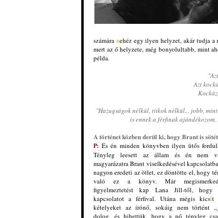
n
számára
ehéz egy ilyen helyzet, akár tudja 
mert az ő helyzete, még bonyolultabb, mint a
példa
.
"Az
Azt kocká
Kockázt
"Hazugságok nélkül, titkok nélkül... jobb, min
is ennek a férfinak ajándékozom. E
A történet közben derül ki, hogy Brant is söté
És én minden könyvben ilyen ütős fordul
P:
Tényleg leesett az állam és én nem vá
magyarázatra Brant viselkedésével kapcsolatba
nagyon eredeti az ötlet, ez döntötte el, hogy 
való ez a könyv. Már megismerked
figyelmeztetést kap Lana Jill
-
től, hogy 
i
kapcsolatot a férfival. Utána mégis kics
t 
kételyeket az írónő, sokáig nem történt „
dolog, és hihettük, hogy a nő tényleg csa