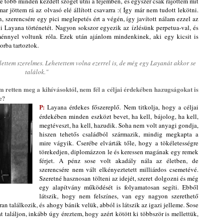
 több minden kezdett szöget ütni a fejemben, és egyszer csak rájöttem mit
ar jöttem rá az olvasó elé állított csavarra :( Így már nem tudott lekötni.
 szerencsére egy pici meglepetés ért a végén, így javított nálam ezzel az
i Layana történetét. Nagyon sokszor egyezik az ízlésünk perpetua-val, és
énnyel voltunk róla. Ezek után ajánlom mindenkinek, aki egy kicsit is
orba tartoztok.
 lettem szerelmes. Lehetettem volna ezerrel is, de még egy Layanát akkor se
találok."
retten meg a kihívásoktól, nem fél a céljai érdekében hazugságokat is
e?
Layana érdekes főszereplő. Nem titkolja, hogy a céljai
P:
érdekében minden eszközt bevet, ha kell, bájolog, ha kell,
megtéveszt, ha kell, hazudik. Soha nem volt anyagi gondja,
hiszen tehetős családból származik, mindig megkapta a
mire vágyik. Cserébe elvárták tőle, hogy a tökéletességre
törekedjen, diplomázzon le és keressen magának egy remek
férjet. A pénz sose volt akadály nála az életben, de
szerencsére nem vált elkényeztetett milliárdos csemetévé.
Szeretné hasznosan tölteni az idejét, szeret dolgozni és még
egy alapítvány működését is folyamatosan segíti. Ebből
látszik, hogy nem felszínes, van egy nagyon szerethető
an találkozik, és ahogy bánik velük, abból is látszik az igazi jelleme. Sose
t találjon, inkább úgy éreztem, hogy azért kötött ki többször is mellettük,