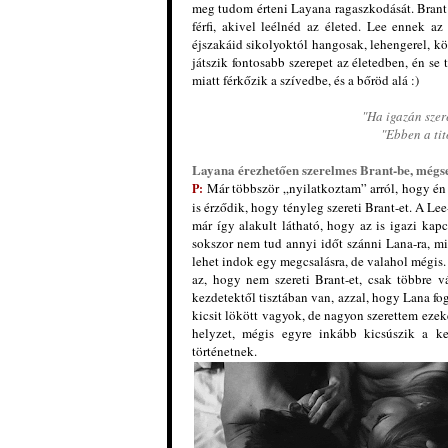
meg tudom érteni Layana ragaszkodását. Brant a
férfi, akivel leélnéd az életed. Lee ennek az 
éjszakáid sikolyoktól hangosak, lehengerel, kö
játszik fontosabb szerepet az életedben, én se
miatt férkőzik a szívedbe, és a bőröd alá :)
"Ha igazán szere
"Ebben a ti
Layana érezhetően szerelmes Brant-be, mégse t
Már többször „nyilatkoztam” arról, hogy én 
P:
is érződik, hogy tényleg szereti Brant-et. A L
már így alakult látható, hogy az is igazi kap
sokszor nem tud annyi időt szánni Lana-ra, m
lehet indok egy megcsalásra, de valahol mégis.
az, hogy nem szereti Brant-et, csak többre v
kezdetektől tisztában van, azzal, hogy Lana fo
kicsit lökött vagyok, de nagyon szerettem ezek
helyzet, mégis egyre inkább kicsúszik a k
történetnek.