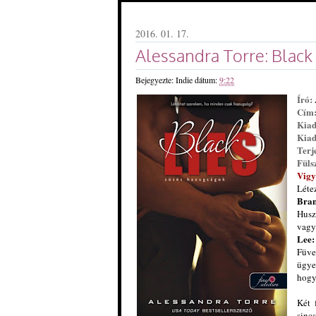
2016. 01. 17.
Alessandra Torre: Black
Bejegyezte:
Indie
dátum:
9:22
Író:
Cím
Kiad
Kiad
Terj
Füls
Vigy
Léte
Bran
Husz
vagy
Lee:
Füve
ügye
hogy
Két 
sinc