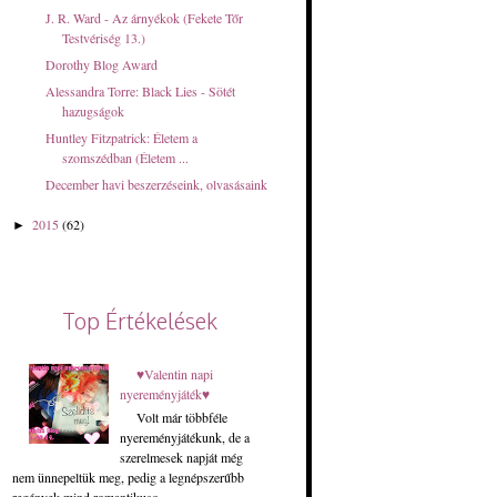
J. R. Ward - Az árnyékok (Fekete Tőr
Testvériség 13.)
Dorothy Blog Award
Alessandra Torre: Black Lies - Sötét
hazugságok
Huntley Fitzpatrick: Életem a
szomszédban (Életem ...
December havi beszerzéseink, olvasásaink
2015
(62)
►
Top Értékelések
♥Valentin napi
nyereményjáték♥
Volt már többféle
nyereményjátékunk, de a
szerelmesek napját még
nem ünnepeltük meg, pedig a legnépszerűbb
regények mind romantikuso...