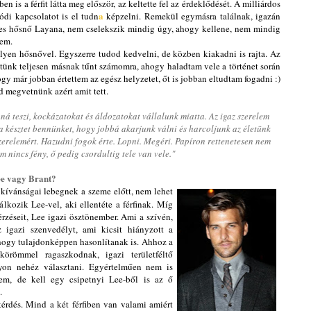
is a férfit látta meg először, az keltette fel az érdeklődését. A milliárdos
a
lódi kapcsolatot is el tudn
képzelni. Remekül egymásra találnak, igazán
tes hősnő Layana, nem cselekszik mindig úgy, ahogy kellene, nem mindig
tem.
yen hősnővel. Egyszerre tudod kedvelni, de közben kiakadni is rajta. Az
etünk teljesen másnak tűnt számomra, ahogy haladtam vele a történet során
ogy már jobban értettem az egész helyzetet, őt is jobban eltudtam fogadni :)
d megvetnünk azért amit tett.
á teszi, kockázatokat és áldozatokat vállalunk miatta. Az igaz szerelem
a késztet bennünket, hogy jobbá akarjunk válni és harcoljunk az életünk
 szerelemért. Hazudni fogok érte. Lopni. Megéri. Papíron rettenetesen nem
m nincs fény, ő pedig csordultig tele van vele."
ee vagy Brant?
ívánságai lebegnek a szeme előtt, nem lehet
lkozik Lee-vel, aki ellentéte a férfinak. Míg
érzéseit, Lee igazi ösztönember. Ami a szívén,
 igazi szenvedélyt, ami kicsit hiányzott a
hogy tulajdonképpen hasonlítanak is. Ahhoz a
-körömmel ragaszkodnak, igazi területféltő
gyon nehéz választani. Egyértelműen nem is
em, de kell egy csipetnyi Lee-ből is az ő
n.
rdés. Mind a két férfiben van valami amiért