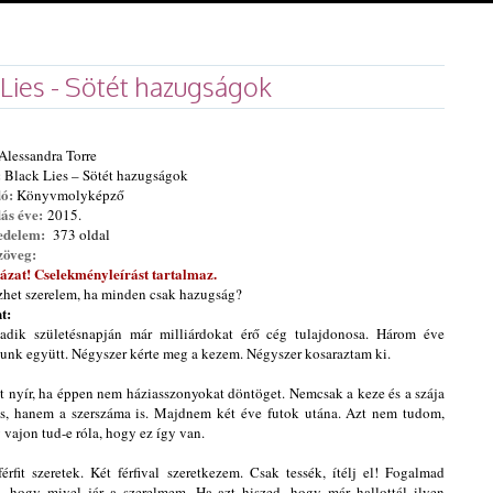
 Lies - Sötét hazugságok
Alessandra Torre
:
Black Lies – Sötét hazugságok
ó:
Könyvmolyképző
ás éve:
2015.
edelem:
373 oldal
zöveg:
ázat! Cselekményleírást tartalmaz.
zhet szerelem, ha minden csak hazugság?
t:
adik születésnapján már milliárdokat érő cég tulajdonosa. Három éve
unk együtt. Négyszer kérte meg a kezem. Négyszer kosaraztam ki.
t nyír, ha éppen nem háziasszonyokat döntöget. Nemcsak a keze és a szája
s, hanem a szerszáma is. Majdnem két éve futok utána. Azt nem tudom,
 vajon tud-e róla, hogy ez így van.
férfit szeretek. Két férfival szeretkezem. Csak tessék, ítélj el! Fogalmad
s, hogy mivel jár a szerelmem. Ha azt hiszed, hogy már hallottál ilyen