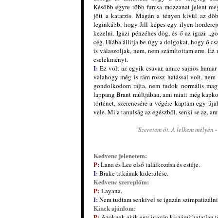
Később egyre több furcsa mozzanat jelent me
jött a katarzis. Magán a tényen kívül az dö
leginkább, hogy Jill
képes egy ilyen horderej
kezelni. Igazi pénzéhes dög, és ő az igazi „
cég. Hiába állítja be úgy a dolgokat, hogy ő csa
is válaszoljak, nem, nem számítottam erre. E
cselekményt.
I:
Ez volt az egyik csavar, amire sajnos hamar 
valahogy még is rám rossz hatással volt, nem
gondolkodom rajta, nem tudok normális magya
lappang Brant múltjában, ami miatt még kapkod
történet, szerencsére a végére kaptam egy ú
vele. Mi a tanulság az egészből, senki se az, am
"Szeretem őt. A lelkem mélyén -
Kedvenc jelenetem:
P:
Lana és Lee első találkozása és estéje.
I:
Brake titkának kiderülése.
Kedvenc szereplőm:
P:
Layana.
I:
Nem
tudtam senkivel se igazán
szimpatizálni
Kinek ajánlom:
P:
Azoknak akik egy igazán kiszámíthatatlan tör