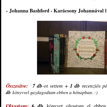
-
Johanna Bashford - Karácsony Johannával
E
Összesítve:
7 db
-ot vettem +
1
db
recenziós 
db
könyvvel gazdagodtam ebben a hónapban. :)
Olvastam:
6
db
könyvet olvastam el ebbe