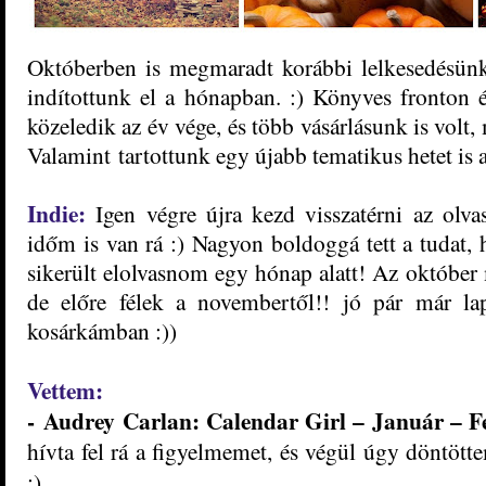
Októberben i
s megmaradt
korábbi lelkese
désün
indítottunk el a hónapban. :)
Könyves fronton 
közeledik az év vége, és több vásárlásunk is volt
Valamint
tartottunk egy újabb tematikus hetet is
Indie:
Igen végre újra kezd visszatérni az olva
időm is van rá :) Nagyon boldoggá tett a tudat
sikerült elolvasnom egy hónap al
att! Az októbe
de előre félek a
novembertől!! jó pár már lap
kosárkámban :))
Vettem:
-
Audrey Carlan: Calendar Girl – Január – 
hívta fel rá a figyelmemet, és végül úgy dönt
:)