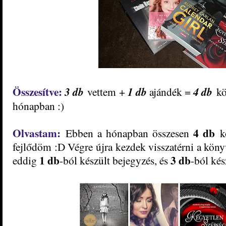
Összesítve:
3 db
vettem +
1 db
ajándék =
4
db
kö
hónapban :)
Olvastam:
4
db
Ebben a hónapban összesen
kö
fejlődöm
:D Végre újra kezdek visszatérni a köny
1
db
3
db
eddig
-ból készült bejegyzés, és
-ból kés