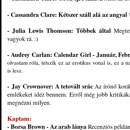
-
Cassandra Clare
:
Kétsze
r száll
alá az angyal
-
Julia Lewis Thomso
n: T
öbbek által
Megtet
vagyok rá. :)
-
Audrey Carlan: Calendar Girl -
Január, Fe
b
olvastam róla, tetszik ez az erotikus vonal is, ez a 
is lesz.
-
Jay Crownover: A tetovált srác
Az írónő korá
emlékeket idéz bennem. Erről még jobb kritikáka
megnézni milyen.
Kaptam:
-
Borsa Brown - Az arab lánya
Recenziós példán