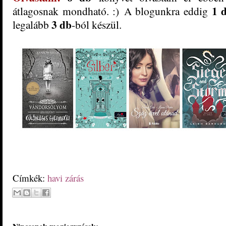
1
d
átlagosnak mondhat
ó.
:) A blogunkra eddig
3
db
legalább
-ból készül.
Címkék:
havi zárás