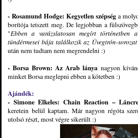
-
Rosamund Hodge: Kegyetlen szépség
a molyon
borítója tetszett meg. De legjobban a fülszöve
"
Ebben a varázslatosan megírt történetben 
tündérmesei bája találkozik az Üvegtrón-sorozat
után nem tudtam nem megrendelni :)
- Borsa Brown: Az Arab lánya
nagyon kívánc
minket Borsa meglepni ebben a kötetben :)
Ajándék:
- Simone Elkeles: Chain Reaction – Láncre
keretein belül kaptam. Már nagyon régóta sze
utolsó részt, most végre sikerült :)