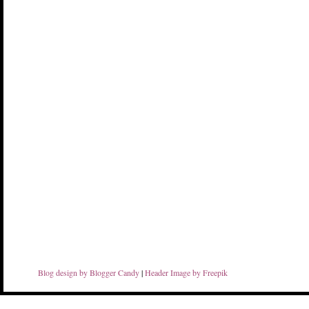
Blog design by Blogger Candy
|
Header Image by Freepik