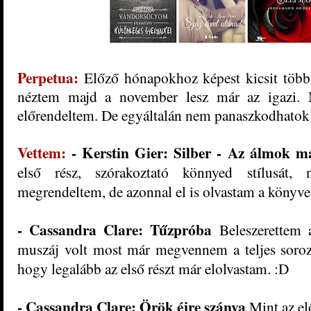
Perpetua:
Előző hónapokhoz képest kicsit több 
néztem majd a november lesz már az igazi.
előrendeltem. De egyáltalán nem panaszkodhato
Vettem:
- Kerstin Gier
: Silber - Az álmok m
első rész, szórakoztató könnyed stílusát,
megrendeltem, de azonnal el is olvastam a könyvet
-
Cassandra Clare
:
Tűzpróba
Beleszerettem 
muszáj volt most már megvennem a teljes soro
hogy legalább az első részt már elolvastam. :D
-
Cassandra Clare
:
Örök éjre szánva
Mint az el