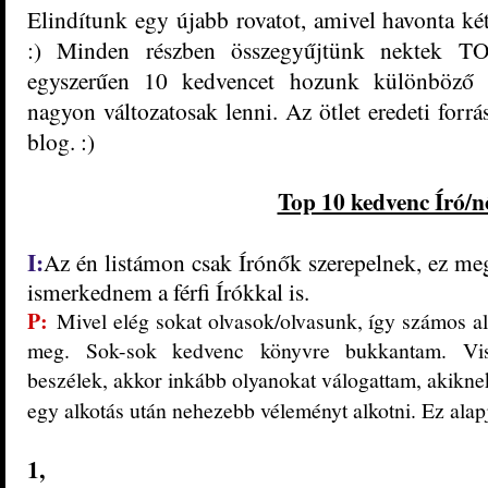
Elindítunk egy újabb rovatot, amivel havonta két
:) Minden részben összegyűjtünk nektek T
egyszerűen 10 kedvencet hozunk különböző k
nagyon változatosak lenni. Az ötlet eredeti forr
blog. :
)
Top 10 kedvenc Író/n
I:
Az én listámon csak Írónők szerepelnek, ez meg
ismerkednem a férfi
Írók
kal is.
P:
Mivel elég sokat olvasok/olvasunk, így számos 
meg. Sok-sok kedvenc könyvre bukkantam. Vis
beszélek, akkor inkább olyanokat válogattam, akikne
egy alkotás után nehezebb véleményt alkotni. Ez alapjá
1,