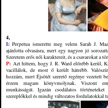
4,
I:
Perpetua ismerette meg velem Sarah J. Ma
ajánlotta olvasásra, mert egy nagyon jó sorozat
Szeretem erős női karaktereit, és a csavarokat a tö
P:
Azt hittem, hogy J. R. Ward előrébb kerül, K
vacillálok, de most ő került hátrébb. Valószín
hozzám, mert Éjsötét szerető regénye vezetett be
érzem magam könyvmolynak. Viszont eme
munkásságát. Igazán csodálatos történeteket
szereplőkkel és mindig változatos fordulatokkal 