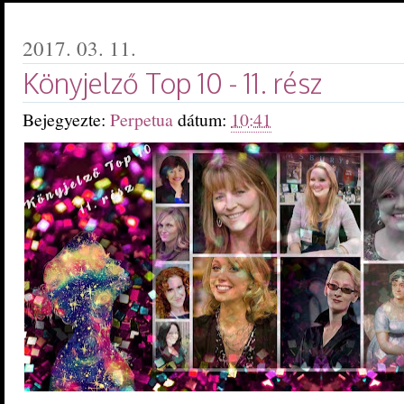
2017. 03. 11.
Könyjelző Top 10 - 11. rész
Bejegyezte:
Perpetua
dátum:
10:41