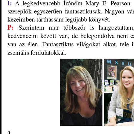
I:
A legkedvencebb Írónőm Mary E. Pearson. A
szereplők egyszerűen fantasztikus
a
k. Nagyon vá
kezeimben tarthassam legújabb könyvét.
P:
Szerintem már többször is hangoztatta
kedvenceim között van, de belegondolva nem c
van az élen. Fantasztikus világokat alkot, tele
zseniális fordulatokkal.
2,