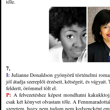
tőle.
7,
I:
Julianne Donaldson gyönyörű történelmi roman
jól átadja szereplői érzéseit, kétségeit, és vágyait
felderít, örömmel tölt el.
P:
A felvezetéshez képest mondhatni kakukktoj
csak két könyvet olvastam tőle. A Fennmaradotta
szeretem, hogy nem tudom nem kedvencként emleg