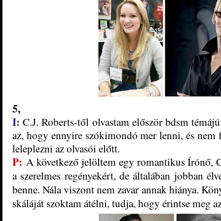
5,
I:
C.J. Roberts-től olvastam először bdsm témáj
az, hogy ennyire szókimondó mer lenni, és nem fé
leleplezni az olvasói előtt.
P:
A következő jelöltem egy romantikus Írónő, 
a szerelmes regényekért, de általában jobban élv
benne. Nála viszont nem zavar annak hiánya. Köny
skáláját szoktam átélni, tudja, hogy érintse meg az