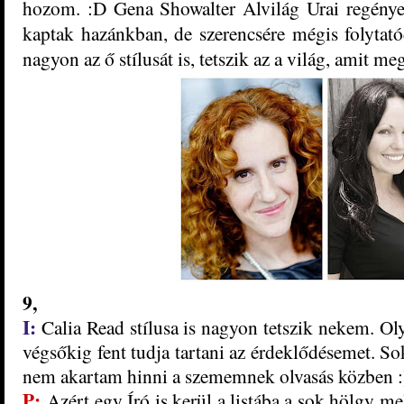
hozom. :D Gena Showalter Alvilág Urai regénye
kaptak hazánkban, de szerencsére mégis folytat
nagyon az ő stílusát is, tetszik az a világ, amit me
9,
I:
Calia Read stílusa is nagyon tetszik nekem. Oly
végsőkig fent tudja tartani az érdeklődésemet. S
nem akartam hinni a szememnek olvasás közben :
P:
Azért egy Író is kerül a listába a sok hölgy m