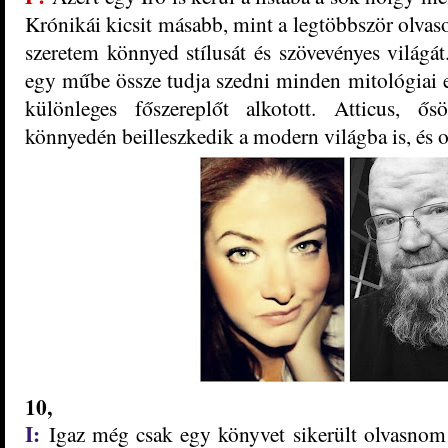
Krónikái kicsit másabb, mint a legtöbbször olva
szeretem könnyed stílusát és szövevényes világá
egy műbe össze tudja szedni minden mitológiai el
különleges főszereplőt alkotott. Atticus, 
könnyedén beilleszkedik a modern világba is, és ott
10,
I:
Igaz még csak egy könyvet sikerült olvasnom