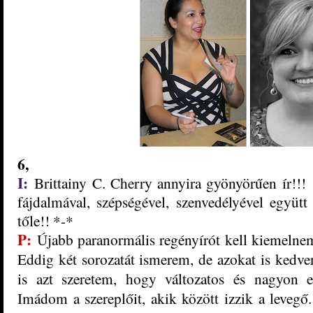
6,
I:
Brittainy C. Cherry annyira gyönyörűen ír!!!
fájdalmával, szépségével, szenvedélyével együtt
tőle!! *-*
P:
Újabb paranormális regényírót kell kiemelne
Eddig két sorozatát ismerem, de azokat is kedv
is azt szeretem, hogy változatos és nagyon e
Imádom a szereplőit, akik között izzik a levegő