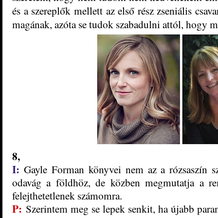
és a szereplők mellett az első rész zseniális csa
magának, azóta se tudok szabadulni attól, hogy me
8,
I:
Gayle Forman könyvei nem az a rózsaszín sz
odavág a földhöz, de közben megmutatja a re
felejthetetlenek
számomra.
P:
Szerintem meg se lepek senkit, ha újabb para