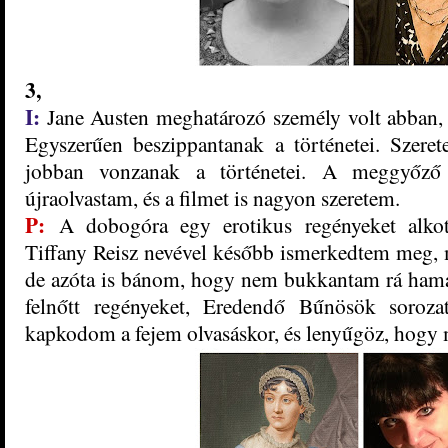
3,
I:
Ja
ne Austen meghatározó személy volt abban,
Egyszerűen beszippantanak a történetei. Szere
jobban vonzanak a történetei. A me
g
győző
újraolvastam, és a filmet is nagyon szeretem.
P:
A dobogóra egy erotikus regényeket alko
Tiffany Reisz nevével később ismerkedtem meg, m
de azóta is bánom, hogy nem bukkantam rá hama
felnőtt regényeket, Eredendő Bűnösök soroz
kapkodom a fejem olvasáskor, és lenyűgöz, hogy m