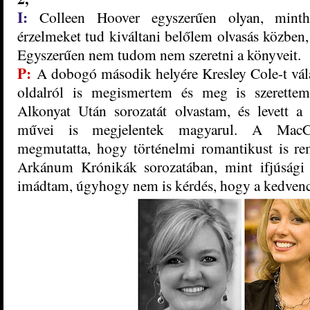
I:
Colleen Hoover egyszerűen olyan, mint
érzelmeket tud kiváltani belőlem olvasás közben
Egyszerűen nem tudom nem szeretni a könyveit.
P:
A dobogó második helyére Kresley Cole-t vál
oldalról is megismertem és meg is szerettem
Alkonyat Után sorozatát olvastam, és levett a
művei is megjelentek magyarul. A MacCar
megmutatta, hogy történelmi romantikust is rem
Arkánum Krónikák sorozatában, mint ifjúsági 
imádtam, úgyhogy nem is kérdés, hogy a kedvence