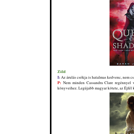
Zöld
I:
Az árulás csókja is hatalmas kedvenc, nem csa
P:
Nem minden Cassandra Clare regénnyel va
könyveihez. Legújabb magyar kötete, az Éjfél 