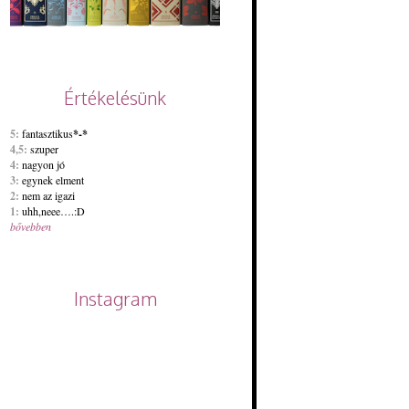
Értékelésünk
5:
fantasztikus
*-*
4,5:
szuper
4:
nagyon jó
3:
egynek elment
2:
nem az igazi
1:
uhh,neee….:D
bővebben
Instagram