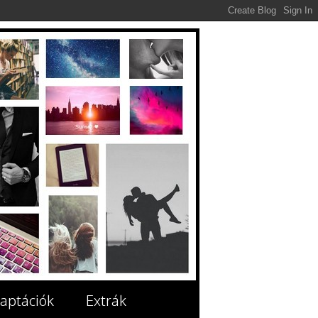
aptációk
Extrák