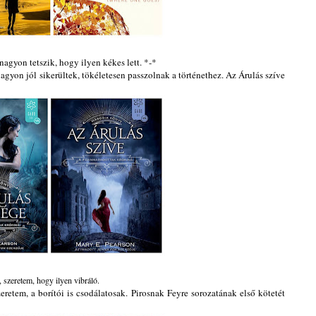
agyon tetszik, hogy ilyen kékes lett. *-*
agyon jól sikerültek, tökéletesen passzolnak a történethez. Az Árulás szíve
, szeretem, hogy ilyen vibráló.
eretem, a borítói is csodálatosak. Pirosnak Feyre sorozatának első kötetét