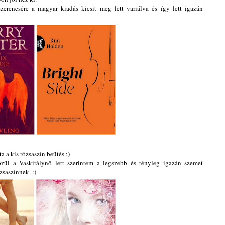
 szerencsére a magyar kiadás kicsit meg lett variálva és így lett igazán
a a kis rózsaszín beütés :)
ül a Vaskirálynő lett szerintem a legszebb és tényleg igazán szemet
saszínnek. :)