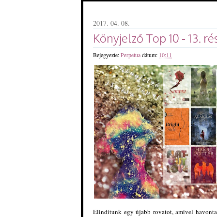
2017. 04. 08.
Könyjelző Top 10 - 13. ré
Bejegyezte:
Perpetua
dátum:
10:11
Elindítunk egy újabb rovatot, amivel havonta