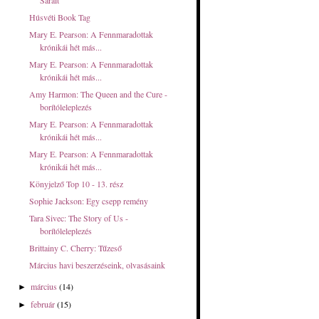
Sarait
Húsvéti Book Tag
Mary E. Pearson: A Fennmaradottak
krónikái hét más...
Mary E. Pearson: A Fennmaradottak
krónikái hét más...
Amy Harmon: The Queen and the Cure -
borítóleleplezés
Mary E. Pearson: A Fennmaradottak
krónikái hét más...
Mary E. Pearson: A Fennmaradottak
krónikái hét más...
Könyjelző Top 10 - 13. rész
Sophie Jackson: Egy csepp remény
Tara Sivec: The Story of Us -
borítóleleplezés
Brittainy C. Cherry: Tűzeső
Március havi beszerzéseink, olvasásaink
március
(14)
►
február
(15)
►