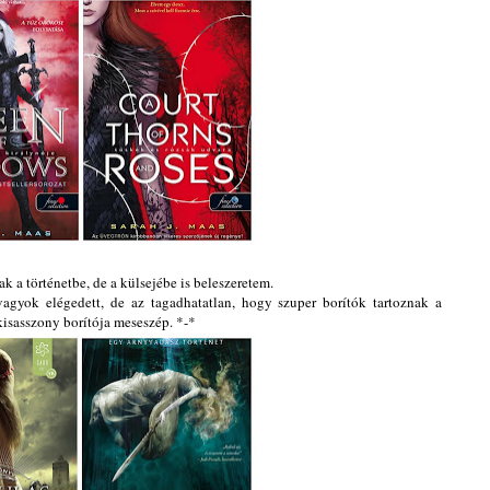
k a történetbe, de a külsejébe is beleszeretem.
gyok elégedett, de az tagadhatatlan, hogy szuper borítók tartoznak a
kisasszony borítója meseszép. *-*