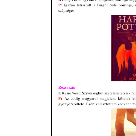
P:
Igazán letisztult a Bright Side borítója,
szépséges.
Rózsaszín
I:
Kasie West: Szívességből szerelem tetszik rajt
P:
Az eddig magyarul megjelent kötetek köz
gyönyörködtető. Ezért választottam kedvenc róz