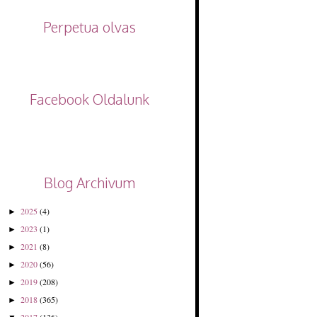
Perpetua olvas
Facebook Oldalunk
Blog Archivum
2025
(4)
►
2023
(1)
►
2021
(8)
►
2020
(56)
►
2019
(208)
►
2018
(365)
►