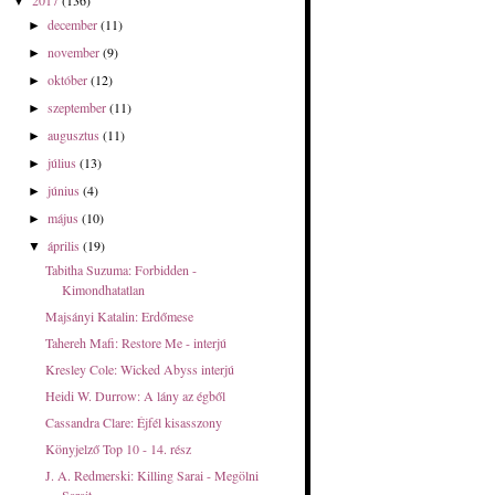
2017
(136)
▼
december
(11)
►
november
(9)
►
október
(12)
►
szeptember
(11)
►
augusztus
(11)
►
július
(13)
►
június
(4)
►
május
(10)
►
április
(19)
▼
Tabitha Suzuma: Forbidden -
Kimondhatatlan
Majsányi Katalin: Erdőmese
Tahereh Mafi: Restore Me - interjú
Kresley Cole: Wicked Abyss interjú
Heidi W. Durrow: A lány az égből
Cassandra Clare: Éjfél kisasszony
Könyjelző Top 10 - 14. rész
J. A. Redmerski: Killing Sarai - Megölni