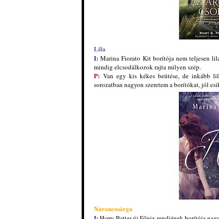
Lila
I:
Marina Fiorato Kit borítója nem teljesen li
mindig elcsodálkozok rajta milyen szép.
P:
Van egy kis kékes beütése, de inkább li
sorozatban nagyon szeretem a borítókat, jól esi
Narancssárga
I:
Harry Potter új Főnix rendjének borítója nagy