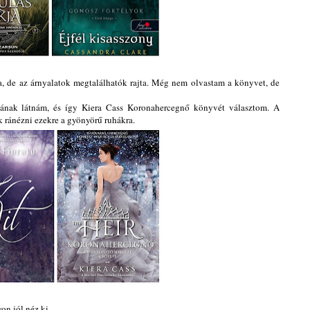
la, de az árnyalatok megtalálhatók rajta. Még nem olvastam a könyvet, de
lának látnám, és így Kiera Cass Koronahercegnő könyvét választom. A
k ránézni ezekre a gyönyörű ruhákra.
on jól néz ki.