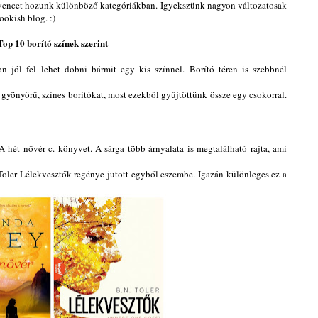
encet hozunk különböző kategóriákban. Igyekszünk nagyon változatosak
Bookish blog. :
)
Top 10 borító színek szerint
on jól fel lehet dobni bármit egy kis színnel
. Borító téren is szebbnél
a gyönyörű, színes borítókat, most ezekből gyűjtöttünk össze egy csokorral.
hét nővér c. könyvet. A sárga több árnyalata is megtalálható rajta, ami
oler Lélekvesztők regénye jutott egyből eszembe. Igazán különleges ez a