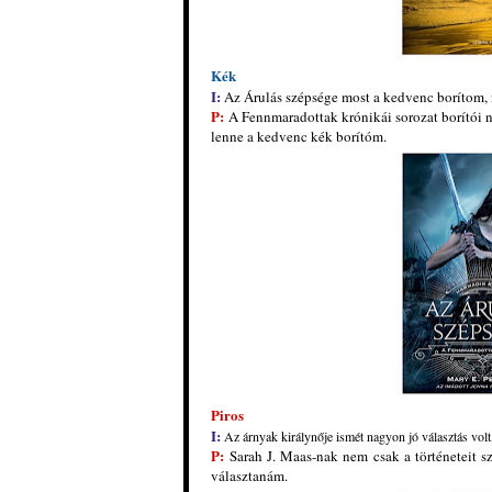
K
ék
I:
Az Árulás szépsége most a kedvenc borítom, n
P:
A Fennmaradottak krónikái sorozat borítói n
lenne a kedvenc kék borítóm.
Piros
I:
Az árnyak királynője ismét nagyon jó választás volt
P:
Sarah J. Maas-nak nem csak a történeteit sz
választanám.