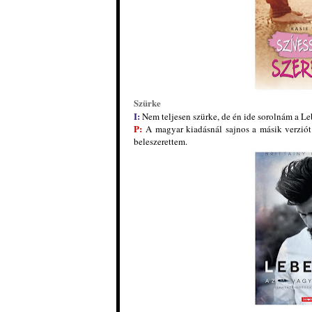
Sz
ürke
I:
Nem teljesen szürke, de én ide sorolnám a Le
P:
A magyar kiadásnál sajnos a másik verzió
beleszerettem.