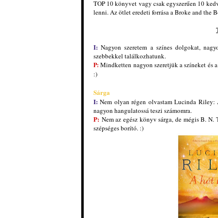
TOP 10 könyvet vagy csak egyszerűen 10 kedv
lenni. Az ötlet eredeti forrása a Broke and the 
I:
Nagyon szeretem a szí
nes dolgokat, na
gy
szebbekkel találkozhatunk.
Mindketten na
gyon szeretjük a színeket és 
P:
:)
Sárga
I:
Nem olyan régen olvastam Lucinda Riley: A 
nagyon hangulatossá teszi számomra.
P:
Nem az egész könyv sárga, de mégis B. N. T
szépséges borító. :)