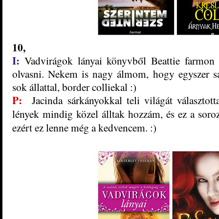
10,
I:
Vadvirágok ​lányai könyvből Beattie farmon 
olvasni. Nekem is nagy álmom, hogy egyszer s
sok állattal, border colliekal :)
P:
Jacinda sárkányokkal teli világát választo
lények mindig közel álltak hozzám, és ez a sor
ezért ez lenne még a kedvencem. :)