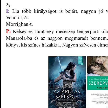
3,
I:
Lia több királyságot is bejárt, nagyon jó v
Venda-t, és
Morrighan-t.
P:
Kelsey és Hunt egy meseszép tengerparti olas
Manarola-ba és az nagyon megmaradt bennem. 
könyv, kis színes házakkal. Nagyon szívesen elme