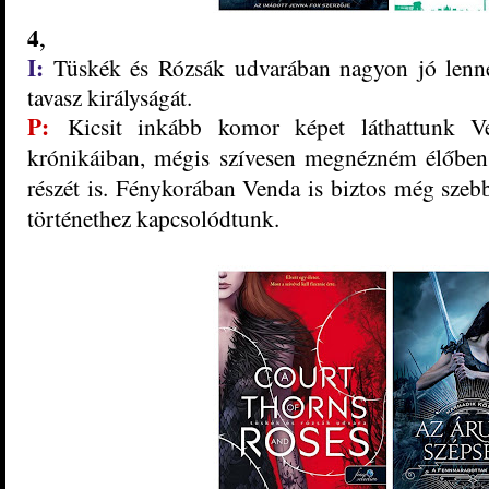
4,
I:
Tüskék és Rózsá
k
udvarában nagyon jó lenne
tavasz királyságát.
P:
Kicsit inkább komor képet láthattunk V
krónikáiban, mégis szívesen megnézném élőben 
részét is. Fénykorában Venda is biztos még szebb
történethez kapcsolódtunk.