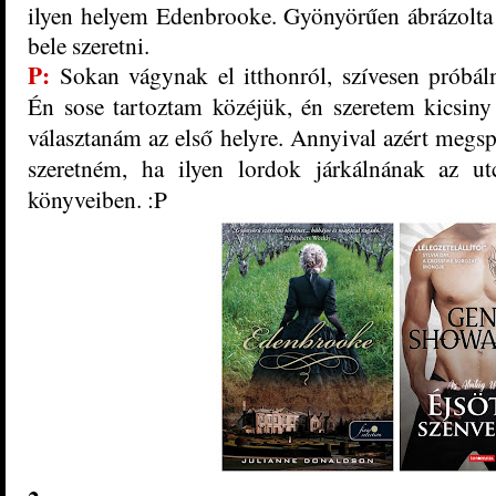
ilyen helyem Edenbrooke. Gyönyörűen ábrázolta 
bele szeretni.
P:
Sokan vágynak el itthonról, szívesen próbál
Én sose tartoztam közéjük, én szeretem kicsiny
választanám az első helyre. Annyival azért meg
szeretném, ha ilyen lordok járkálnának az u
könyveiben. :P