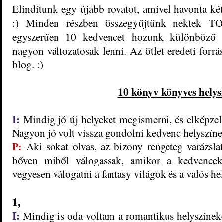
Elindítunk egy újabb rovatot, amivel havonta két
:) Minden részben összegyűjtünk nektek T
egyszerűen 10 kedvencet hozunk különböző k
nagyon változatosak lenni. Az ötlet eredeti forr
blog. :
)
10 könyv könyves helys
I:
Mindig jó új helyeket megismerni, és elképzeln
Nagyon jó volt vissza gondolni kedvenc helyszíne
Aki sokat olvas, az bizony rengeteg varázslat
P:
bőven miből válogassak, amikor a kedvencek
vegyesen válogatni a fantasy világok és a valós he
1,
I:
Mindig is oda voltam a romantikus helyszínek