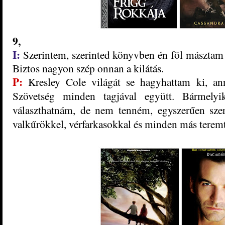
9,
I:
Szerintem, ​szerinted könyvben én föl másztam v
Biztos nagyon szép onnan a kilátás.
P:
Kresley Cole világát se hagyhattam ki, ann
Szövetség minden tagjával együtt. Bármelyi
választhatnám, de nem tenném, egyszerűen sze
valkűrökkel, vérfarkasokkal és minden más terem