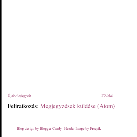
Újabb bejegyzés
Főoldal
Feliratkozás:
Megjegyzések küldése (Atom)
Blog design by Blogger Candy
|
Header Image by Freepik