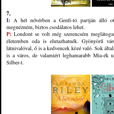
7,
I:
A hét nővérben a Genfi-tó partján álló o
megnézném, biztos csodálatos lehet.
P:
Londont se volt még szerencsém meglátogat
életemben oda is elutazhatnék. Gyönyörű váro
látnivalóval, ő is a kedvencek közé való. Sok ált
is a város, de valamiért leghamarabb Mia-ék u
Silber-t.