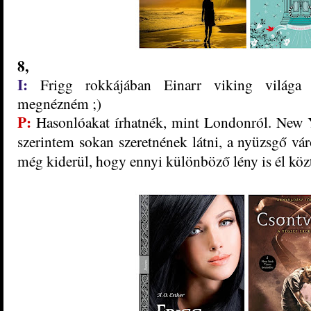
8,
I:
Frigg rokkájában Einarr viking világa n
megnézném ;)
P:
Hasonlóakat írhatnék, mint Londonról. New Y
szerintem sokan szeretnének látni, a nyüzsgő vár
még kiderül, hogy ennyi különböző lény is él köz