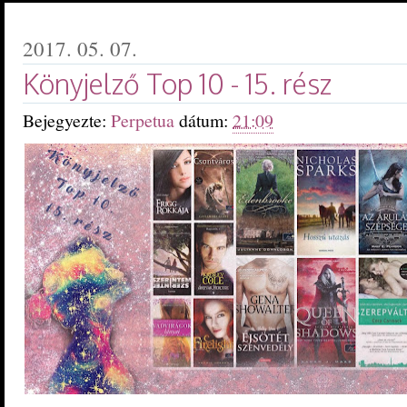
2017. 05. 07.
Könyjelző Top 10 - 15. rész
Bejegyezte:
Perpetua
dátum:
21:09