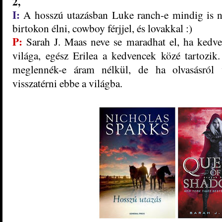
2,
I:
A hosszú utazásban Luke ranch-e mindig is 
birtokon élni, cowboy férjjel, és lovakkal :)
P:
Sarah J. Maas neve se maradhat el, ha kedve
világa, egész Erilea a kedvencek közé tartoz
meglennék-e áram nélkül, de ha olvasásról 
visszatérni ebbe a világba.