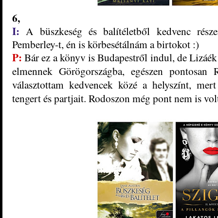
6,
I:
A büszkeség és balítéletből kedvenc rés
Pemberley-t, én is körbesétálnám a birtokot :)
P:
Bár ez a könyv is Budapestről indul, de Lizáék
elmennek Görögországba, egészen pontosan R
választottam kedvencek közé a helyszínt, mer
tengert és partjait. Rodoszon még pont nem is vol