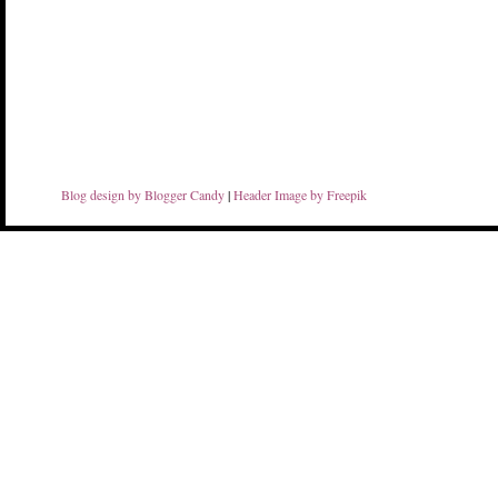
Blog design by Blogger Candy
|
Header Image by Freepik