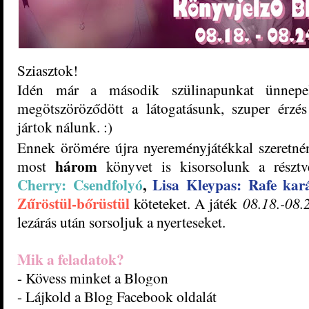
Sziasztok!
Idén már a második szülinapunkat ünnepe
megötszöröződött a látogatásunk, szuper érzé
jártok nálunk. :)
Ennek örömére újra nyereményjátékkal szeretné
három
most
könyvet is kisorsolunk a részt
Cherry: Csendfolyó
,
Lisa Kleypas: Rafe kar
Zűröstül-bőrüstül
köteteket. A játék
08.18.-08.
lezárás után sorsoljuk a nyerteseket.
Mik a feladatok?
- Kövess minket a Blogon
- Lájkold a Blog Facebook oldalát