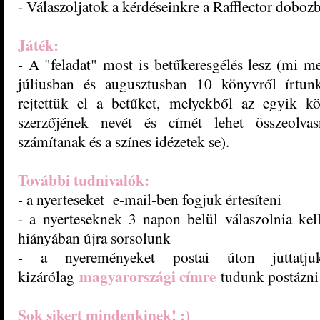
- Válaszoljatok a kérdéseinkre a Rafflector doboz
Játék:
- A "feladat" most is betűkeresgélés lesz (mi me
júliusban és augusztusban 10 könyvről írtunk
rejtettük el a betűket, melyekből az egyik k
szerzőjének nevét és címét lehet összeolv
számítanak és a színes idézetek se).
További tudnivalók:
- a nyerteseket e-mail-ben fogjuk értesíteni
- a nyerteseknek 3 napon belül válaszolnia kel
hiányában újra sorsolunk
- a nyereményeket postai úton juttatj
magyarországi címre
kizárólag
tudunk postázni
Sok sikert mindenkinek! :)