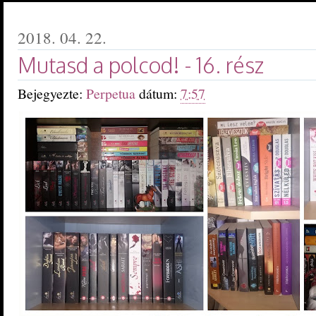
2018. 04. 22.
Mutasd a polcod! - 16. rész
Bejegyezte:
Perpetua
dátum:
7:57