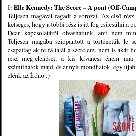
I:
Elle Kennedy
: The ​Score – A pont (Off-Cam
Teljesen magával ragadt a sorozat. Az első rés
kétséges, hogy a többi rész is itt fog csücsülni a
Dean kapcsolatáról olvashatunk, ami nem mi
Teljesen magába szippantott a történetük le 
csapattag akire rá talál a szerelem, nem is akár
rész megjelenését, a kis kíváncsi énem már 
számíthatok majd, és annyit mondhatok, egy újabb
elénk az Írónő :)