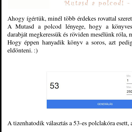
Ahogy ígértük, minél több érdekes rovattal szeret
A Mutasd a polcod lényege, hogy a könyvesp
darabját megkeressük és röviden mesélünk róla, mi
Hogy éppen hanyadik könyv a soros, azt pedig
eldönteni. :)
A tizenhatodik választás a 53-es polclakóra esett, 