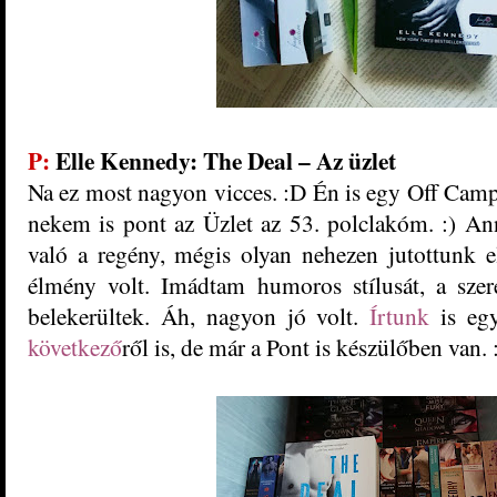
P:
Elle Kennedy
: The ​Deal – Az üzlet
Na ez most nagyon vicces. :D Én is egy Off Campu
nekem is pont az Üzlet az 53. polclakóm. :) An
való a regény, mégis olyan nehezen jutottunk e
élmény volt. Imádtam humoros stílusát, a szere
belekerültek. Áh, nagyon jó volt.
Írtunk
is egy
következő
ről is, de már a Pont is készülőben van. 