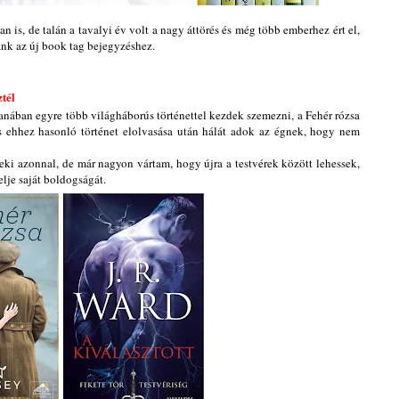
n is, de talán a tavalyi év volt a nagy áttörés és még több emberhez ért el,
ánk az új book tag bejegyzéshez.
ztél
nában egyre több világháborús történettel kezdek szemezni, a Fehér rózsa
 ehhez hasonló történet elolvasása után hálát adok az égnek, hogy nem
ki azonnal, de már nagyon vártam, hogy újra a testvérek között lehessek,
je saját boldogságát.