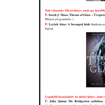
Tuti választás: Olyan könyv, amit egy korább
I:
Sarah J. Maas
: Throne ​of Glass – Üvegtró
Milyen jól gondolta :)
P:
Leylah Attar: A Serengeti köde
Imádom az 
fogom.
Legutóbb hozzáadott: Az utolsó könyv, amit v
I:
Julia Quinn: Mr. Bridgerton csábítása