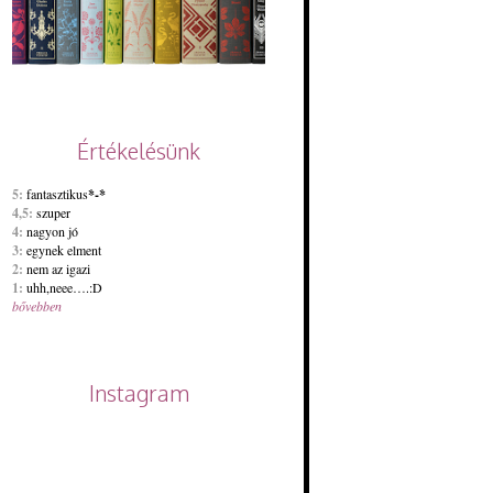
Értékelésünk
5:
fantasztikus
*-*
4,5:
szuper
4:
nagyon jó
3:
egynek elment
2:
nem az igazi
1:
uhh,neee….:D
bővebben
Instagram