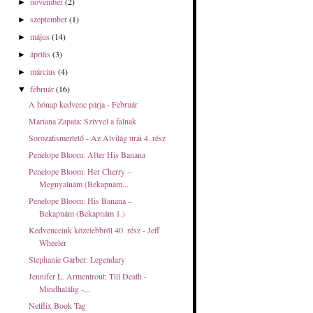
november
(2)
►
szeptember
(1)
►
május
(14)
►
április
(3)
►
március
(4)
►
február
(16)
▼
A hónap kedvenc párja - Február
Mariana Zapata: Szívvel a falnak
Sorozatismertető - Az Alvilág urai 4. rész
Penelope Bloom: After His Banana
Penelope Bloom: Her ​Cherry –
Megnyalnám (Bekapnám...
Penelope Bloom: His ​Banana –
Bekapnám (Bekapnám 1.)
Kedvenceink közelebbről 40. rész - Jeff
Wheeler
Stephanie Garber: Legendary
Jennifer L. Armentrout: Till Death -
Mindhalálig -...
Netflix Book Tag