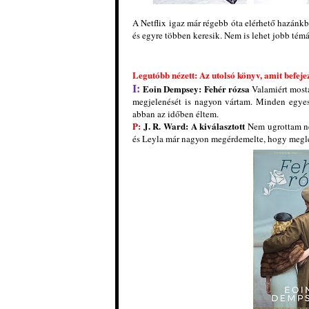
A Netflix igaz már régebb óta elérhető hazánkba
és egyre többen keresik. Nem is lehet jobb tém
Legutóbb nézett: Az utolsó könyv, amit befeje
I:
Eoin Dempsey: Fehér rózsa
Valamiért mosta
megjelenését is nagyon vártam. Minden egyes
abban az időben éltem.
P:
J. R. Ward: A kiválasztott
Nem ugrottam ne
és Leyla már nagyon megérdemelte, hogy meglel