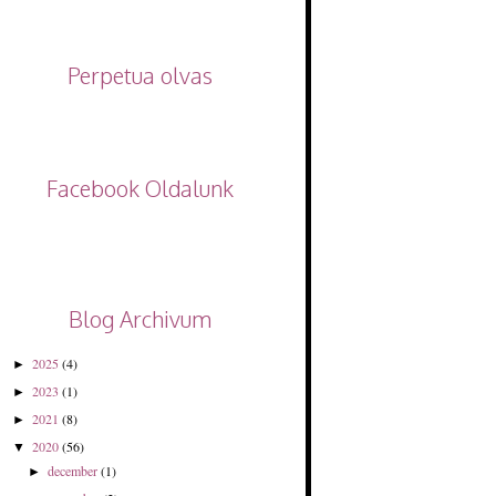
Perpetua olvas
Facebook Oldalunk
Blog Archivum
2025
(4)
►
2023
(1)
►
2021
(8)
►
2020
(56)
▼
december
(1)
►