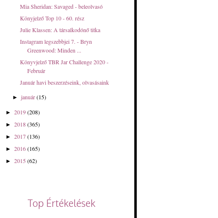
Mia Sheridan: Savaged - beleolvasó
Könyjelző Top 10 - 60. rész
Julie Klassen: A ​társalkodónő titka
Instagram legszebbjei 7. - Bryn
Greenwood: Minden ...
Könyvjelző TBR Jar Challenge 2020 -
Február
Január havi beszerzéseink, olvasásaink
január
(15)
►
2019
(208)
►
2018
(365)
►
2017
(136)
►
2016
(165)
►
2015
(62)
►
Top Értékelések