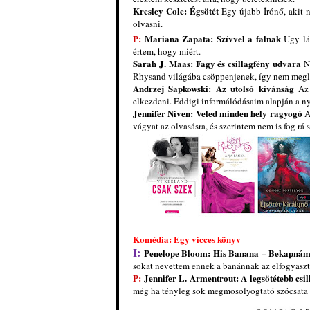
Kresley Cole: Égsötét
Egy újabb Írónő, akit 
olvasni.
P:
Mariana Zapata: Szívvel a falnak
Úgy lát
értem, hogy miért.
Sarah J. Maas: Fagy és csillagfény udvara
Na
Rhysand világába csöppenjenek, így nem megle
Andrzej Sapkowski: Az utolsó kívánság
Az 
elkezdeni. Eddigi informálódásaim alapján a n
Jennifer Niven: Veled minden hely ragyogó
Az
vágyat az olvasásra, és szerintem nem is fog rá s
Komédia: Egy vicces könyv
I:
Penelope Bloom: His Banana – Bekapná
sokat nevettem ennek a banánnak az elfogyaszt
P:
Jennifer L. Armentrout: A legsötétebb csil
még ha tényleg sok megmosolyogtató szócsata 