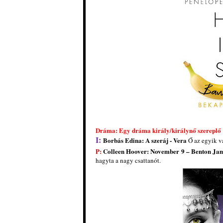
Dráma: Egy dráma király/királynő szereplő
I:
Borbás Edina
: A ​szeráj - Vera
Ő az egyik va
P:
Colleen Hoover: November 9 – Benton Jam
hagyta a nagy csattanót.