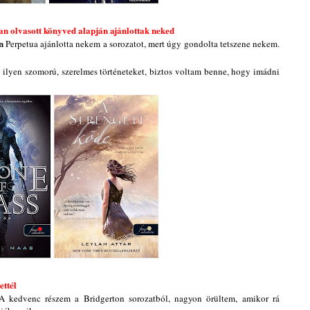
an olvasott könyved alapján ajánlottak neked
n
Perpetua ajánlotta nekem a sorozatot, mert úgy gondolta tetszene nekem.
ilyen szomorú, szerelmes történeteket, biztos voltam benne, hogy imádni
ettél
A kedvenc részem a Bridgerton sorozatból, nagyon örültem, amikor rá