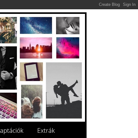
aptációk
Extrák