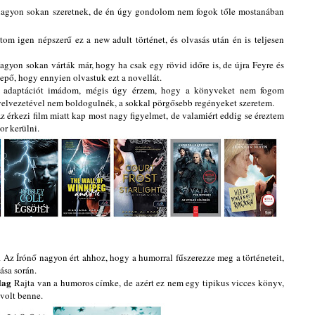
nagyon sokan szeretnek, de én úgy gondolom nem fogok tőle mostanában
om igen népszerű ez a new adult történet, és olvasás után én is teljesen
gyon sokan várták már, hogy ha csak egy rövid időre is, de újra Feyre és
pő, hogy ennyien olvastuk ezt a novellát.
adaptációt imádom, mégis úgy érzem, hogy a könyveket nem fogom
yelvezetével nem boldogulnék, a sokkal pörgősebb regényeket szeretem.
 érkezi film miatt kap most nagy figyelmet, de valamiért eddig se éreztem
or kerülni.
m
Az Írónő nagyon ért ahhoz, hogy a humorral fűszerezze meg a történeteit,
ása során.
lag
Rajta van a humoros címke, de azért ez nem egy tipikus vicces könyv,
volt benne.