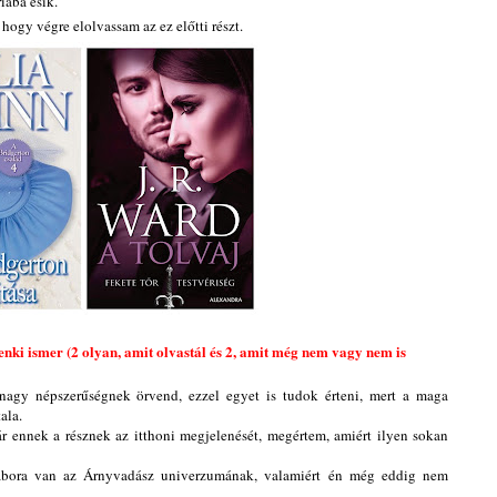
iába esik.
 hogy végre elolvassam az ez előtti részt.
nki ismer (2 olyan, amit olvastál és 2, amit még nem vagy nem is
agy népszerűségnek örvend, ezzel egyet is tudok érteni, mert a maga
ala.
 ennek a résznek az itthoni megjelenését, megértem, amiért ilyen sokan
bora van az Árnyvadász univerzumának, valamiért én még eddig nem