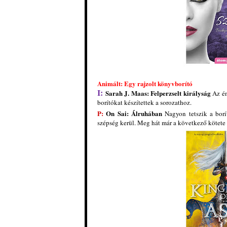
Animált: Egy rajzolt könyvborító
I:
Sarah J. Maas
: Felperzselt királyság
Az én
borítókat készítettek a sorozathoz.
P:
On Sai: Álruhában
Nagyon tetszik a borí
szépség kerül. Meg hát már a következő kötete 