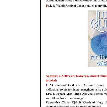
akadtam, mert szinte a beszerezhetetlen kategór
P:
J. R. Ward: A tolvaj
Lehet pont ez motivált,
Népszerű a Netflix-en: Könyvek, amiket minde
érdekel)
I:
Vi Keeland: Csak szex
Az Írónő igazán n
műfajában jó kis történetet ismerhettem meg ált
Lisa Kleypas: Apja lánya
Annyira vártam már
szeretik az Írónő munkásságát.
Cassandra Clare: Éjsötét Királynő
Nagy tá
éreztem késztetést arra, hogy beletekintsek.