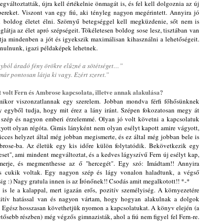
áltoztatták, újra kell értékelnie önmagát is, és fel kell dolgoznia az új
reket. Viszont van egy fiú, aki tényleg nagyon megérintett. Annyira jó
d boldog életet élni. Szörnyű betegséggel kell megküzdenie, sőt nem is
átja az élet apró szépségeit. Tökéletesen boldog sose lesz, tisztában van
átja mindenben a jót és igyekszik maximálisan kihasználni a lehetőségeit.
tanulnunk, igazi példaképek lehetnek.
nyból áradó fény örökre elűzné a sötétséget…”
már pontosan látja ki vagy. Ezért szeret.”
lt volt Fern és Ambrose kapcsolata, illetve annak alakulása?
ikor viszonzatlannak egy szerelem. Jobban mondva férfi főhősünknek
y egyből tudja, hogy mit érez a lány iránt. Szépen fokozatosan megy át
s szép és nagyon emberi érzelemmé. Olyan jó volt követni a kapcsolatuk
ágyott olyan régóta. Gimis lányként nem olyan esélyt kapott amire vágyott,
vicces helyzet által még jobban megismerte, és ez által még jobban
bele is
brose-ba. Az életük egy kis időre külön folytatódik. Bekövetkezik egy
eset", ami mindent megváltoztat, és a kedves lágyszívű Fern új esélyt kap,
erje, és megmenthesse az ő "hercegét". Egy szó: Imádtam!! Annyira
és cukik voltak. Egy nagyon szép és lágy vonalon haladtunk, a végső
ig :) Nagy gratula innen is az Írónőnek!! Csodás amit megalkotott!! *-*
t is le a kalappal, mert igazán erős, pozitív személyiség. A környezetére
zitív hatással van és nagyon vártam, hogy hogyan alakulnak a dolgok
 Egész hosszasan követhetjük nyomon a kapcsolatukat. A könyv elején (a
tősebb részben) még végzős gimnazisták, ahol a fiú nem figyel fel Fern-re.