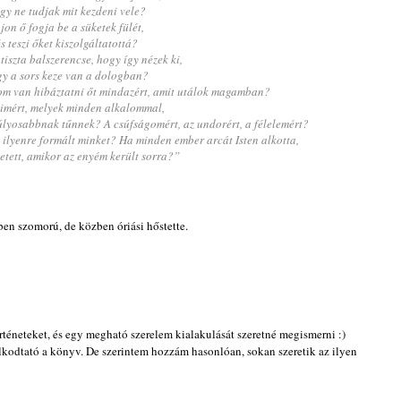
gy ne tudjak mit kezdeni vele?
jon ő fogja be a süketek fülét,
s teszi őket kiszolgáltatottá?
tiszta balszerencse, hogy így nézek ki,
y a sors keze van a dologban?
gom van hibáztatni őt mindazért, amit utálok magamban?
imért, melyek minden alkalommal,
úlyosabbnak tűnnek? A csúfságomért, az undorért, a félelemért?
ilyenre formált minket? Ha minden ember arcát Isten alkotta,
etett, amikor az enyém került sorra?”
ben szomorú, de közben óriási hőstette.
rténeteket, és egy megható szerelem kialakulását szeretné megismerni :)
lkodtató a könyv. De szerintem hozzám hasonlóan, sokan szeretik az ilyen