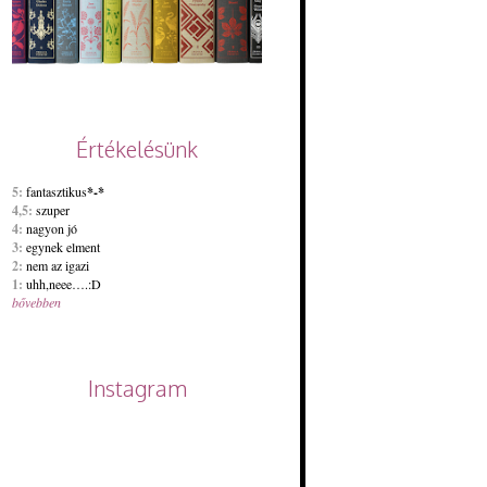
Értékelésünk
5:
fantasztikus
*-*
4,5:
szuper
4:
nagyon jó
3:
egynek elment
2:
nem az igazi
1:
uhh,neee….:D
bővebben
Instagram