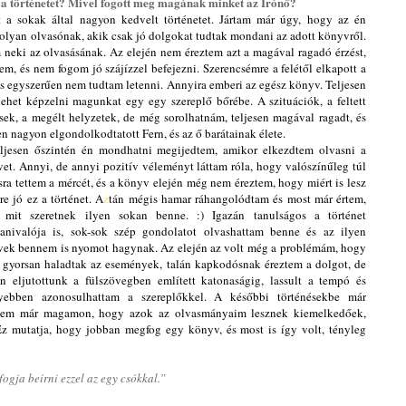
t a történetet? Mivel fogott meg magának minket az Írónő?
 sokak által nagyon kedvelt történetet. Jártam már úgy, hogy az én
 olyan olvasónak, akik csak jó dolgokat tudtak mondani az adott könyvről.
am neki az olvasásának. Az elején nem éreztem azt a magával ragadó érzést,
m, és nem fogom jó szájízzel befejezni.
Szerencsémre a felétől elkapott a
és egyszerűen nem tudtam letenni. Annyira emberi az egész könyv. Teljesen
lehet képzelni magunkat egy egy szereplő bőrébe. A szituációk, a feltett
sek, a megélt helyzetek, de még sorolhatnám, teljesen magával ragadt, és
n nagyon elgondolkodtatott Fern, és az ő barátainak élete.
ljesen őszintén én mondhatni megijedtem, amikor elkezdtem olvasni a
et. Annyi, de annyi pozitív véleményt láttam róla, hogy valószínűleg túl
ra tettem a mércét, és a könyv elején még nem éreztem, hogy miért is lesz
re jó ez a történet. A
z
tán mégis hamar ráhangolódtam és most már értem,
 mit szeretnek ilyen sokan benne. :) Igazán tanulságos a történet
nivalója is, sok-sok szép gondolatot olvashattam benne és az ilyen
ek bennem is nyomot hagynak. Az elején az volt még a problémám, hogy
t gyorsan haladtak az események, talán kapkodósnak éreztem a dolgot, de
n eljutottunk a fülszövegben említett katonaságig, lassult a tempó és
yebben azonosulhattam a szereplőkkel. A későbbi történésekbe már
ltem már magamon, hogy azok az olvasmányaim lesznek kiemelkedőek,
z mutatja, hogy jobban megfog egy könyv, és most is így volt, tényleg
ogja beírni ezzel az egy csókkal.”