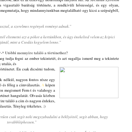
a vigasztaló barátság története, a rendkívüli hősiességé, és egy olyan,
 megmutatja, hogy mindannyiunkban megtalálható egy kicsi a szépségből,
asztal, a szerelmes regények reményt adnak.”
tél eltemetni azt a pókot a kertünkben, és úgy énekelted velem az Icipici
rjánál, mint a Csodás kegyelem lenne.”
-* Utóbbi mennyire találó a történethez?
 tudja fogni az ember tekintetét, és azt sugallja ismerd meg a tekintete
 utalás, és
történetet. Én csak dicsérni tudom,
k nélkül, nagyon fontos része egy
ó és főleg a címválasztás.
A
képen
en megismert Fern-t és valahogy a
történet hangulatát. Olvasás közben
re találó a cím és nagyon érdekes,
asztás. Tényleg tökéletes. :)
erűen csak segít neki megszabadulni a béklyóitól, segít abban, hogy
továbbléphessen.”