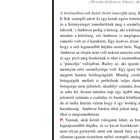
„Olvasás közben az lehetsz, ak
A történetben sok fiatal életét ismerjük meg.
I:
Sok szereplő adott ki egy kerek egész tört
és a Szörnyeteget ismerhettünk meg a személy
lakozik :) Ambrose pedig a herceg, aki a külsej
minden a külsőség, ezt Ambrose is megtapasz
ismerős volt az ő karaktere. Egy kedves, kissé
hogy a suli legmenőbb fiújába szeret bele. Na
Ambrose az elején nem volt nekem annyira szi
és egy picit még bunkónak is tűnt a szememben
a "páncélja" valójában. Bailey az, aki igazán
mennyire erős személyisége volt. Egy igazi őr
megtett barátai boldogságáért. Mindig cso
betegségük mellett is próbálnak teljes élete
betegsége nem jelentett, akadályt számára, fesz
se adta fel, hiszen minden nap egy újabb meg
jelentett számára a családja, és barátai körébe
de el tudta hitetni velem hogy ő így boldog a
hazafiasság Ambrose barátai által jelent meg,
őket is megismerhetem.
P:
Vannak, akik közül válogatni lehet, az biz
legnépszerűbb fiújába, és ez kicsit kizökkent
nem olyan gyönyörű, mint sok másik lány az isk
ellenére igazán tiszteletre méltó szereplő, me