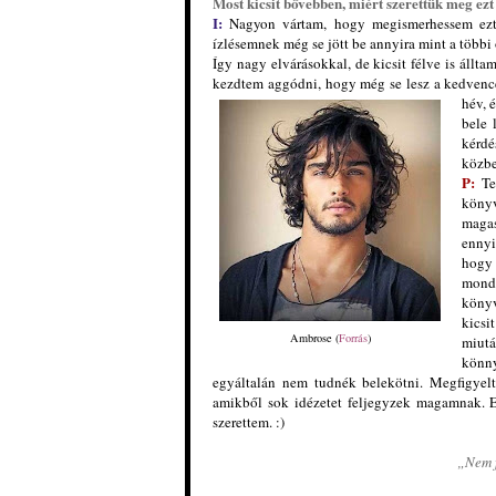
Most kicsit bővebben, miért szerettük meg ez
I:
Nagyon vártam, hogy megismerhessem ezt a
ízlésemnek még se jött be annyira mint a többi
Így nagy elvárásokkal, de kicsit félve is állt
kezdtem aggódni, hogy még se lesz a kedvence
hév, 
bele 
kérdé
közbe
P:
Te
könyv
magas
ennyi
hogy
monda
könyv
kicsi
Ambrose (
Forrás
)
miutá
könn
egyáltalán nem tudnék belekötni. Megfigye
amikből sok idézetet feljegyzek magamnak. E
szerettem. :)
„Nem f