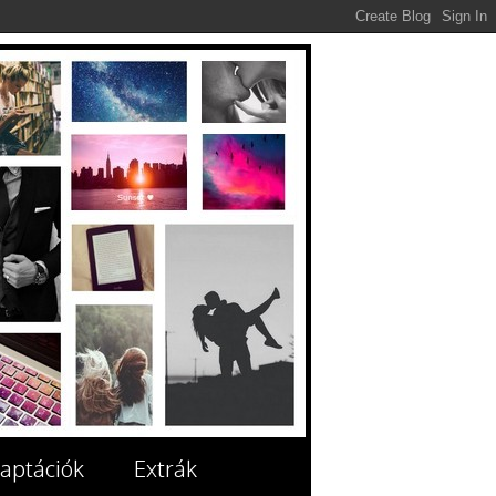
aptációk
Extrák