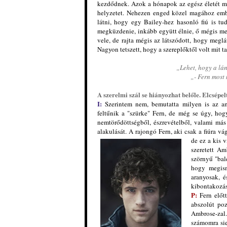
kezdődnek. Azok a hónapok az egész életét megv
helyzetet. Nehezen enged közel magához embe
látni, hogy egy Bailey-hez hasonló fiú is tu
megküzdenie, inkább együtt élnie, ő mégis megl
vele, de rajta mégis az látszódott, hogy megl
Nagyon tetszett, hogy a szereplőktől volt mit 
„Lehet, hogy a lá
„- Fern most 
A szerelmi szál se hiányozhat belőle. Elcsépe
I:
Szerintem nem, bemutatta milyen is az am
feltűnik a "szürke" Fern, de még se úgy, hog
nemtörődöttségből, észrevételből, valami má
alakulását. A rajongó Fern, aki csak a fiúra v
de ez a kis 
szeretett Am
szörnyű "bal
hogy megism
aranyosak, 
kibontakozás
P:
Fern előt
abszolút po
Ambrose-zal.
számomra sie