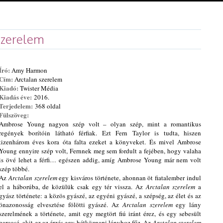
szerelem
Író:
Amy
Harmon
Cím:
Arctalan szerelem
Kiadó:
Twister Média
Kiadás éve:
2016.
Terjedelem:
36
8
oldal
Fülszöveg:
Ambrose Young nagyon szép volt – olyan szép, mint a romantikus
regények borítóin látható férfiak. Ezt Fern Taylor is tudta, hiszen
tizenhárom éves kora óta falta ezeket a könyveket. És mivel Ambrose
Young ennyire szép volt, Fernnek meg sem fordult a fejében, hogy valaha
is övé lehet a férfi… egészen addig, amíg Ambrose Young már nem volt
szép többé.
Az
Arctalan szerelem
egy kisváros története, ahonnan öt fiatalember indul
el a háborúba, de közülük csak egy tér vissza. Az
Arctalan szerelem
a
gyász története: a közös gyászé, az egyéni gyászé, a szépség, az élet és az
önazonosság elvesztése fölötti gyászé. Az
Arctalan szerelem
egy lány
szerelmének a története, amit egy megtört fiú iránt érez, és egy sebesült
harcosé, akit ez az érzés egy hétköznapi lányhoz fűz. Az
Arctalan szerelem