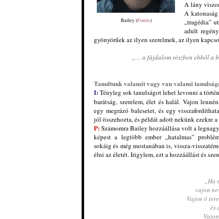
A lány viszo
A katonaság 
Bailey (
Forrás
)
„tragédia” u
adult regén
gyönyörűek az ilyen szerelmek, az ilyen kapcso
„… a fájdalom részben ebből a bo
Tanultunk valamit vagy van valami tanulság
I:
Tényleg sok tanulságot lehet levonni a történ
barátság, szerelem, élet és halál. Vajon lenné
egy megrázó balesetet, és egy visszafordíthat
jól összehozta, és példát adott nekünk ezekre a 
P:
Számomra Bailey hozzáállása volt a legnag
képest a legtöbb ember „hatalmas” problém
sokáig és még mostanában is, vissza-visszatér
élni az életét. Irigylem, ezt a hozzáállást és sze
„Ha m
vajon nev
Vajon ő tere
és 
Vajon