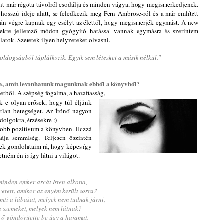
nt már régóta távolról csodálja és minden vágya, hogy megismerkedjenek.
hosszú ideje alatt, se feledkezik meg Fern Ambrose-ról és a már említett
tán végre kapnak egy esélyt az élettől, hogy megismerjék egymást. A new
yekre jellemző módon gyógyító hatással vannak egymásra és szerintem
latok. Szeretek ilyen helyzeteket olvasni.
ldogságból táplálkozik. Egyik sem létezhet a másik nélkül.”
a, amit levonhatunk magunknak ebből a könyvből?
etből. A szépség fogalma, a hazafiasság,
nk e olyan erősek, hogy túl éljünk
atlan betegséget. Az Írónő nagyon
dolgokra, érzésekre :)
yobb pozitívum a könyvben. Hozzá
ája semmiség. Teljesen őszintén
nek gondolataim rá, hogy képes így
retném én is így látni a világot.
inden ember arcát Isten alkotta,
etett, amikor az enyém került sorra?
mti a lábakat, melyek nem tudnak járni,
a szemeket, melyek nem látnak?
 ő göndörítette be úgy a hajamat,