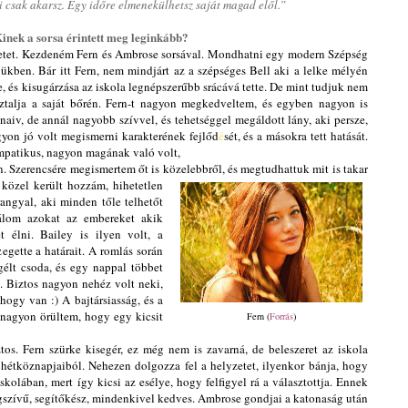
i csak akarsz. Egy időre elmenekülhetsz saját magad elől.”
 Kinek a sorsa érintett meg leginkább?
énetet. Kezdeném Fern és Ambrose sorsával. Mondhatni egy modern Szépség
ükben. Bár itt Fern, nem mindjárt az a szépséges Bell aki a lelke mélyén
e, és kisugárzása az iskola legnépszerűbb srácává tette. De mint tudjuk nem
talja a saját bőrén. Fern-t nagyon megkedveltem, és egyben nagyon is
 naiv, de annál nagyobb szívvel, és tehetséggel megáldott lány, aki persze,
gyon jó volt megismerni karakterének fejlőd
é
sét, és a másokra tett hatását.
mpatikus, nagyon magának való volt,
. Szerencsére megismertem őt is közelebbről, és megtudhattuk mit is takar
 közel került
hozzám, hihetetlen
angyal, aki minden tőle telhetőt
dálom azokat az embereket akik
t élni. Bailey is ilyen volt, a
egette a határait. A romlás során
élt csoda, és egy nappal többet
n. Biztos nagyon nehéz volt neki,
hogy van :) A bajtársiasság, és a
 nagyon örültem, hogy egy kicsit
Fern (
Forrás
)
tos. Fern szürke kisegér, ez még nem is zavarná, de beleszeret az iskola
i hétköznapjaiból. Nehezen dolgozza fel a helyzetet, ilyenkor bánja, hogy
olában, mert így kicsi az esélye, hogy felfigyel rá a választottja. Ennek
legszívű, segítőkész, mindenkivel kedves. Ambrose gondjai a katonaság után