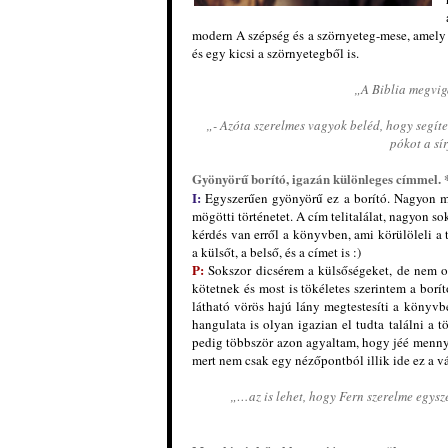
modern A szépség és a szörnyeteg-mese, amely
és egy kicsi a szörnyetegből is.
„A Biblia megvig
„- Azóta szerelmes vagyok beléd, hogy segítet
pókot a sí
Gyönyörű borító, igazán különleges címmel. *
I:
Egyszerűen gyönyörű ez a borító. Nagyon meg
mögötti történetet. A cím telitalálat, nagyon sok
kérdés van erről a könyvben, ami körülöleli a 
a külsőt, a belső, és a címet is :)
P:
Sokszor dicsérem a külsőségeket, de nem o
kötetnek és most is tökéletes szerintem a borít
látható vörös hajú lány megtestesíti a könyvb
hangulata is olyan igazian el tudta találni a 
pedig többször azon agyaltam, hogy jéé mennyi
mert nem csak egy nézőpontból illik ide ez a vál
„…az is lehet, hogy Fern szerelme egysz