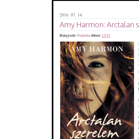
2016. 07. 14.
Amy Harmon: Arctalan 
Bejegyezte:
Perpetua
dátum:
15:53