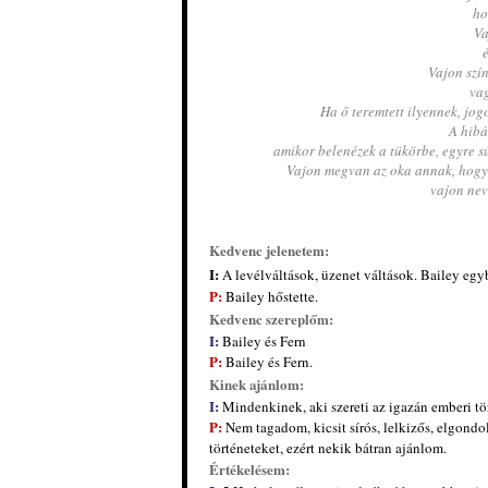
ho
Va
é
Vajon szín
vag
Ha ő teremtett ilyennek, jo
A hibá
amikor belenézek a tükörbe, egyre s
Vajon megvan az oka annak, hogy 
vajon nev
Kedvenc jelenetem:
I:
A levélváltások, üzenet váltások. Bailey egy
P:
Bailey hőstette.
Kedvenc szereplőm:
I:
Bailey és Fern
P:
Bailey és Fern.
Kinek ajánlom:
I:
Mindenkinek, aki szereti az igazán emberi tö
P:
Nem tagadom, kicsi
t sírós, lelkizős
, elgondo
történeteket, ezért nekik bátran ajánlom.
Értékelésem: