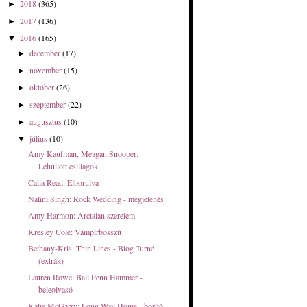
2018
(365)
►
2017
(136)
►
2016
(165)
▼
december
(17)
►
november
(15)
►
október
(26)
►
szeptember
(22)
►
augusztus
(10)
►
július
(10)
▼
Amy Kaufman, Meagan Snooper:
Lehullott csillagok
Calia Read: Elborulva
Nalini Singh: Rock Wedding - megjelenés
Amy Harmon: Arctalan szerelem
Kresley Cole: Vámpírbosszú
Bethany-Kris: Thin Lines - Blog Turné
(extrák)
Lauren Rowe: Ball Penn Hammer -
beleolvasó
Katie McGarry: Long Way Home - borító