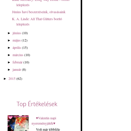
leleplezés
Június havi beszerzéseink, olvasásaink
K. A. Linde: All That Glitters borító
leleplezés
június
(10)
►
május
(12)
►
április
(15)
►
március
(10)
►
február
(10)
►
január
(8)
►
2015
(62)
►
Top Értékelések
♥Valentin napi
nyereményjáték♥
Volt már többféle