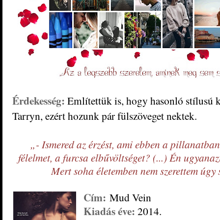
Érdekesség:
Említettük is, hogy hasonló stílusú k
Tarryn, ezért hozunk pár fülszöveget nektek.
„- Ismered az érzést, ami ebben a pillanatban
félelmet, a furcsa elbűvöltséget? (...) Én ugyana
Mert soha életemben nem szerettem úgy s
Cím:
Mud Vein
Kiadás éve:
2014.