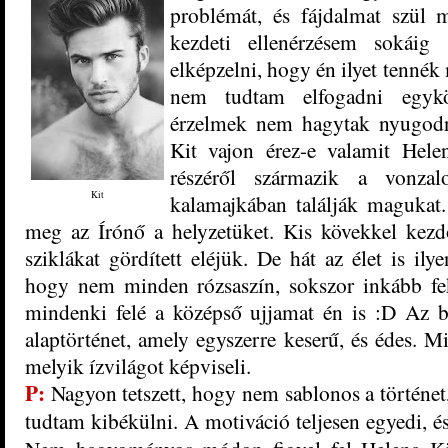
problémát, és fájdalmat szül
kezdeti ellenérzésem sokái
elképzelni, hogy én ilyet tennék
nem tudtam elfogadni egykö
érzelmek nem hagytak nyugodn
Kit vajon érez-e valamit Hele
részéről származik a vonza
Kit
kalamajkában találják magukat.
meg az Írónő a helyzetüket. Kis kövekkel kezd
sziklákat gördített eléjük. De hát az élet is il
hogy nem minden rózsaszín, sokszor inkább fe
mindenki felé a középső ujjamat én is :D Az 
alaptörténet, amely egyszerre keserű, és édes. M
melyik ízvilágot képviseli.
P:
Nagyon tetszett, hogy nem sablonos a történet,
tudtam kibékülni. A motiváció teljesen egyedi, é