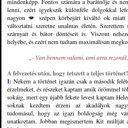
mindenképp. Fontos számára a barátnője és nem
lenni, ezért igyekszik különféle dolgokkal le
nagyon
💋
szépen körbejárt kiváltó ok miatt
változtatni szeretne unalmas életén. Szerettem
szárnyait és bátor döntéseit is. Viszont ne
helyébe, és ezért nem tudtam maximálisan megke
„- Van bennem valami, ami arra rezonál
A felvezetés után, hogy tetszett a teljes történet
I:
Nekem a történet igazán csak a második felétő
érzelmeket, és részeket kaptam amik örömmel tölt
sokáig, mert egy újabb fekete levest kaptam Helen
soknak kezdtem érzeni az akadályok
nagy
tudomásul, hogy az igazi boldogság még vár
unatkoztam. Jobban megismertem Kit múltját a