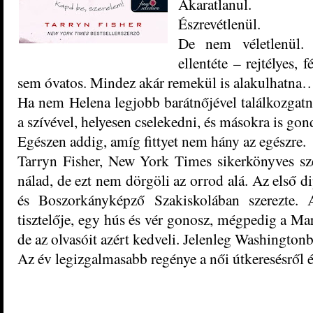
Akaratlanul.
Észrevétlenül.
De nem véletlenül.
ellentéte – rejtélyes, 
sem óvatos. Mindez akár remekül is alakulhatna
Ha nem Helena legjobb barátnőjével találkozgatn
a szívével, helyesen cselekedni, és másokra is gon
Egészen addig, amíg fittyet nem hány az egészre.
Tarryn Fisher, New York Times sikerkönyves sz
nálad, de ezt nem dörgöli az orrod alá. Az első d
és Boszorkányképző Szakiskolában szerezte.
tisztelője, egy hús és vér gonosz, mégpedig a Mar
de az olvasóit azért kedveli. Jelenleg Washingtonba
Az év legizgalmasabb regénye a női útkeresésről é