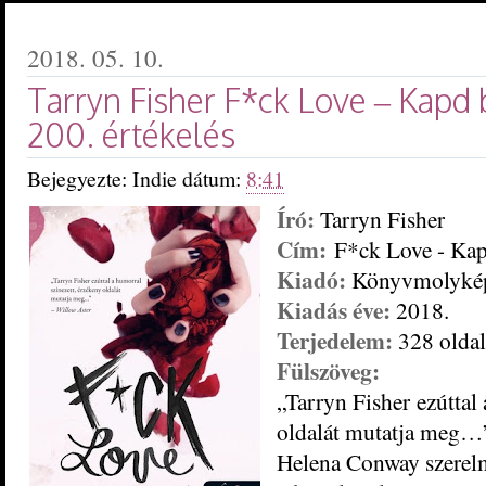
2018. 05. 10.
Tarryn Fisher F*ck ​Love – Kapd
200. értékelés
Bejegyezte:
Indie
dátum:
8:41
Író:
Tarryn Fisher
Cím:
F*ck Love - Kap
Kiadó:
Könyvmolyké
Kiadás éve:
2018.
Terjedelem:
328 oldal
Fülszöveg:
„Tarryn Fisher ezúttal
oldalát mutatja meg…
Helena Conway szerelm