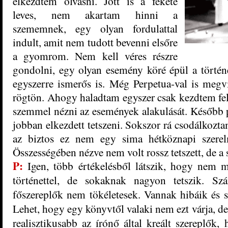
elkezdtem olvasni. Jött is a fekete
leves, nem akartam hinni a
szememnek, egy olyan fordulattal
indult, amit nem tudott bevenni elsőre
a gyomrom. Nem kell véres részre
gondolni, egy olyan esemény köré épül a történ
egyszerre ismerős is. Még Perpetua-val is megvit
rögtön. Ahogy haladtam egyszer csak kezdtem fe
szemmel nézni az események alakulását. Később p
jobban elkezdett tetszeni. Sokszor rá csodálkozt
az biztos ez nem egy sima hétköznapi szerel
Összességében nézve nem volt rossz tetszett, de a 
P:
Igen, több értékelésből látszik, hogy nem 
történettel, de sokaknak nagyon tetszik. Sz
főszereplők nem tökéletesek. Vannak hibáik és s
Lehet, hogy egy könyvtől valaki nem ezt várja, de
realisztikusabb az írónő által kreált szereplők,