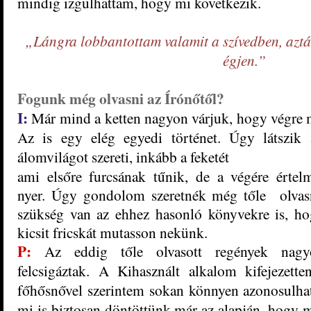
mindig izgulhattam, hogy mi következik.
„Lángra lobbantottam valamit a szívedben, az
égjen.”
Fogunk még olvasni az Írónőtől?
I:
Már mind a ketten nagyon várjuk, hogy végre me
Az is egy elég egyedi történet. Úgy látszik
álomvilágot szereti, inkább a feketét
ami elsőre furcsának tűnik, de a végére értel
nyer. Úgy gondolom szeretnék még tőle olvas
szükség van az ehhez hasonló könyvekre is, h
kicsit fricskát mutasson nekünk.
P:
Az eddig tőle olvasott regények nagy
felcsigáztak. A Kihasznált alkalom kifejezet
főhősnővel szerintem sokan könnyen azonosulha
mi is biztosan döntöttünk már az alapján, hogy 