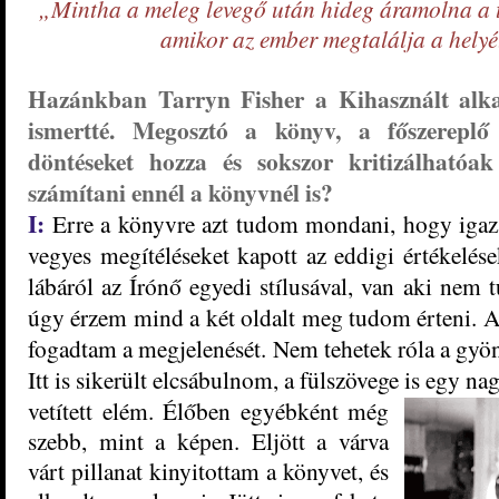
„Mintha a meleg levegő után hideg áramolna a t
amikor az ember megtalálja a helyé
Hazánkban Tarryn Fisher a Kihasznált alka
ismertté. Megosztó a könyv, a főszerepl
döntéseket hozza és sokszor kritizálhatóak
számítani ennél a könyvnél is?
I:
Erre a könyvre azt tudom mondani, hogy igaz
vegyes megítéléseket kapott az eddigi értékelése
lábáról az Írónő egyedi stílusával, van aki nem 
úgy érzem mind a két oldalt meg tudom érteni. Az
fogadtam a megjelenését. Nem tehetek róla a gyön
Itt is sikerült elcsábulnom, a fülszövege is egy nag
vetített elém. Élőben egyébként még
szebb, mint a képen. Eljött a várva
várt pillanat kinyitottam a könyvet, és