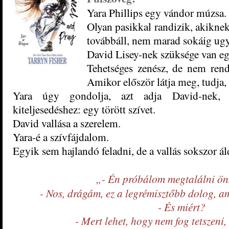
Yara Phillips egy vándor múzsa.
Olyan pasikkal randizik, akikne
továbbáll, nem marad sokáig ugy
David Lisey-nek szüksége van e
Tehetséges zenész, de nem rende
Amikor először látja meg, tudja, 
Yara úgy gondolja, azt adja David-nek,
kiteljesedéshez: egy törött szívet.
David vallása a szerelem.
Yara-é a szívfájdalom.
Egyik sem hajlandó feladni, de a vallás sokszor ál
„- Én próbálom megtalálni ö
- Nos, drágám, ez a legrémisztőbb dolog, ami
- És miért?
- Mert lehet, hogy nem fog tetszeni,