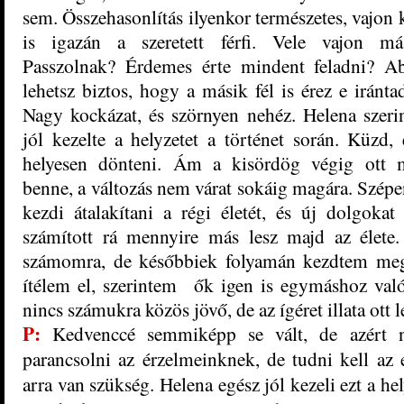
sem. Összehasonlítás ilyenkor természetes, vajon k
is igazán a szeretett férfi. Vele vajon má
Passzolnak? Érdemes érte mindent feladni? 
lehetsz biztos, hogy a másik fél is érez e iránta
Nagy kockázat, és szörnyen nehéz. Helena szeri
jól kezelte a helyzetet a történet során. Küzd,
helyesen dönteni. Ám a kisördög végig ott 
benne, a változás nem várat sokáig magára. Szépe
kezdi átalakítani a régi életét, és új dolgoka
számított rá mennyire más lesz majd az élete.
számomra, de későbbiek folyamán kezdtem megé
ítélem el, szerintem ők igen is egymáshoz való
nincs számukra közös jövő, de az ígéret illata ott 
P:
Kedvenccé semmiképp se vált, de azért n
parancsolni az érzelmeinknek, de tudni kell az e
arra van szükség. Helena egész jól kezeli ezt a he