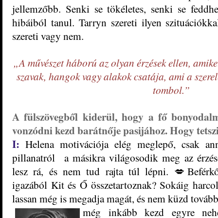
jellemzőbb. Senki se tökéletes, senki se feddhe
hibáiból tanul. Tarryn szereti ilyen szituációkk
szereti vagy nem.
„A művészet háború az olyan érzések ellen, amike
szavak, hangok vagy alakok csatája, ami a szerel
tombol.”
A fülszövegből kiderül, hogy a fő bonyodal
vonzódni kezd barátnője pasijához. Hogy tetszi
I:
Helena motivációja elég meglepő, csak ann
pillanatról a másikra világosodik meg az érzései
lesz rá, és nem tud rajta túl lépni.
💋
Beférk
igazából Kit és Ő összetartoznak? Sokáig harcol 
lassan még is megadja magát, és nem küzd tovább
még inkább kezd egyre nehe