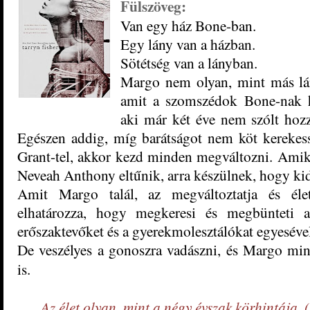
Fülszöveg:
Van egy ház Bone-ban.
Egy lány van a házban.
Sötétség van a lányban.
Margo nem olyan, mint más lán
amit a szomszédok Bone-nak hí
aki már két éve nem szólt hozzá
Egészen addig, míg barátságot nem köt kerekes
Grant-tel, akkor kezd minden megváltozni. Amik
Neveah Anthony eltűnik, arra készülnek, hogy kide
Amit Margo talál, az megváltoztatja és éle
elhatározza, hogy megkeresi és megbünteti 
erőszaktevőket és a gyerekmolesztálókat egyeséve
De veszélyes a gonoszra vadászni, és Margo minde
is.
„Az élet olyan, mint a négy évszak körhintája.