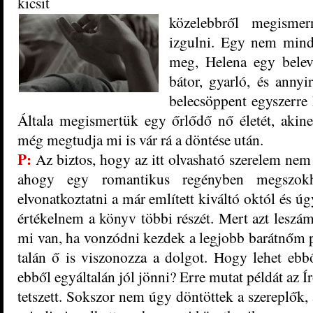
kicsit
közelebbről megisme
izgulni. Egy nem mind
meg, Helena egy beleval
bátor, gyarló, és anny
belecsöppent egyszerre
Általa megismertük egy őrlődő nő életét, akine
még megtudja mi is vár rá a döntése után.
P:
Az biztos, hogy az itt olvasható szerelem nem
ahogy egy romantikus regényben megszokh
elvonatkoztatni a már említett kiváltó októl és ú
értékelnem a könyv többi részét. Mert azt leszám
mi van, ha vonzódni kezdek a legjobb barátnőm pa
talán ő is viszonozza a dolgot. Hogy lehet ebbő
ebből egyáltalán jól jönni? Erre mutat példát az 
tetszett. Sokszor nem úgy döntöttek a szereplők