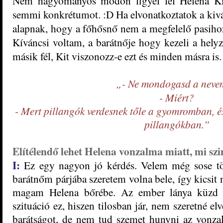
Nem hagyományos módon figyel fel Helena Kit
semmi konkrétumot. :D Ha elvonatkoztatok a kivál
alapnak, hogy a főhősnő nem a megfelelő pasihoz 
Kíváncsi voltam, a barátnője hogy kezeli a helyz
másik fél, Kit viszonozz-e ezt és minden másra is.
„- Ne mondogasd a neve
- Miért?
- Mert pillangók verdesnek tőle a gyomromban, é
pillangókban.”
Elítélendő lehet Helena vonzalma miatt, mi sz
I:
Ez egy nagyon jó kérdés. Velem még sose tö
barátnőm párjába szeretem volna bele, így kicsit
magam Helena bőrébe. Az ember lánya küzd a
szituáció ez, hiszen tilosban jár, nem szeretné
elv
barátságot, de nem tud szemet hunyni az vonzal