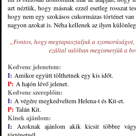
azt néztük, hogy másnak ezzel esetleg rosszat tesz
hogy nem egy szokásos cukormázas történet van 
nagyon azokat is. Néha kellenek az ilyen különle
„Fontos, hogy megtapasztaljuk a szomorúságot,
ezáltal valóban megismerjük a b
Kedvenc jelenetem:
I:
Amikor együtt tölthetnek egy kis időt.
P:
A hajón lévő jelenet.
Kedvenc szereplőm:
I:
A végére megkedveltem Helena-t és Kit-et.
P:
Talán Kit.
Kinek ajánlom:
I:
Azoknak ajánlom akik kicsit többre vágy
történetnél.