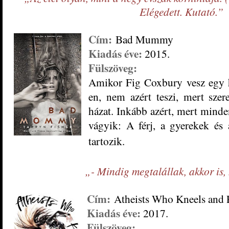
Elégedett. Kutató.”
Cím:
Bad Mummy
Kiadás éve:
2015.
Fülszöveg:
Amikor Fig Coxbury vesz egy há
en, nem azért teszi, mert szer
házat. Inkább azért, mert mind
vágyik: A férj, a gyerekek és 
tartozik.
„- Mindig megtalállak, akkor is, 
Cím:
Atheists Who Kneels and 
Kiadás éve:
2017.
Fülszöveg: