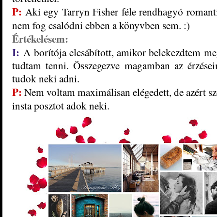
P:
Aki egy Tarryn Fisher féle rendhagyó romant
nem fog csalódni ebben a könyvben sem. :)
Értékelésem:
I:
A borítója elcsábított, amikor belekezdtem meg
tudtam tenni. Összegezve magamban az érzéseim
tudok neki adni.
P:
Nem voltam maximálisan elégedett, de azért sze
insta posztot adok neki.