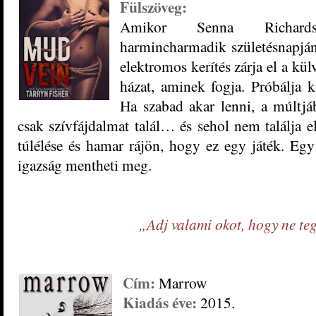
Fülszöveg:
Amikor Senna Richards
harmincharmadik születésnapjá
elektromos kerítés zárja el a külv
házat, aminek fogja. Próbálja ki
Ha szabad akar lenni, a múltjá
csak szívfájdalmat talál… és sehol nem találja e
túlélése és hamar rájön, hogy ez egy játék. Egy 
igazság mentheti meg.
„Adj valami okot, hogy ne 
Cím:
Marrow
Kiadás éve:
2015.