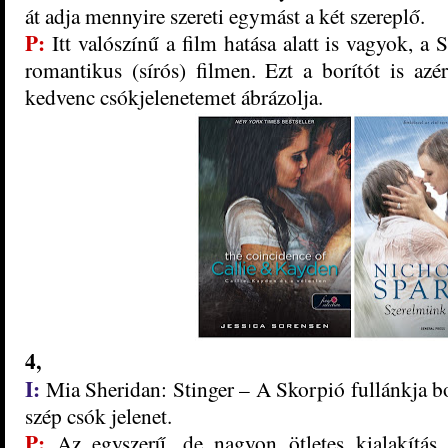
át adja mennyire szereti egymást a két szereplő.
P:
Itt valószí
nű a film hatása alatt is vagyok, a 
romantikus (sírós
) filmen. Ezt a borítót is azé
kedvenc csókjeleneteme
t ábrázolja.
4
,
I:
Mia Sheridan: Stinger – A Skorpió fullánkja bor
szép csók jelenet.
P:
Az egyszerű, de nag
yon ötletes kialakítá