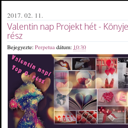
2017. 02. 11.
Valentin nap Projekt hét - Könyje
rész
Bejegyezte:
Perpetua
dátum:
10:30