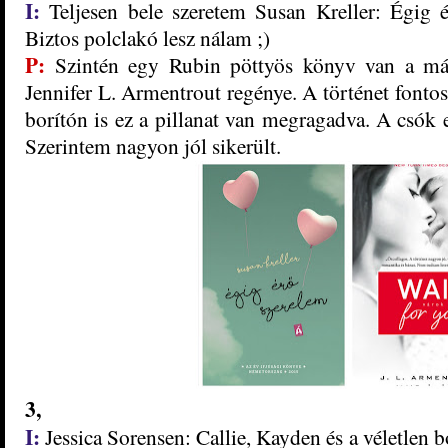
I:
Teljesen bele szeretem Susan Kreller: Égig ​
Biztos polclakó lesz nálam ;)
P:
Szintén egy Rubin
pöttyös könyv
van a má
Jennifer L. Armentrout regénye
. A történet fonto
borí
tón is ez a pillanat van megragadva. A csók e
Szerintem nagyon jól
siker
ült.
3
,
I:
Jessica Sorensen:
Callie, Kayden és a véletlen b