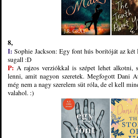
8
,
I:
Sophie Jackson: Egy ​font hús borítóját az ké
sugall :D
P:
A rajzos verziókkal is szépet lehet alkotni,
lenni, amit nagyon szeretek. Meg
fogott Dani A
még nem a nagy szere
lem süt róla, de el kell mi
valahol.
:)