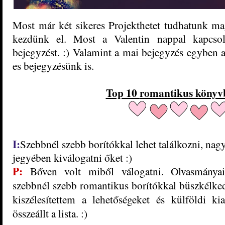
Most már két sikeres Projekthetet tudhatunk ma
kezdünk el. Most a Valentin nappal kapcso
bejegyzést. :) Valamint a mai bejegyzés egyben 
es bejegyzésünk is
.
Top 10
romantikus könyv
I:
Szebbnél szebb borítókkal lehet találkozni, nag
jegyében kiválogatni őket :)
P:
Bőven volt miből válogatni
. Olvasmánya
szebbnél szebb romantikus borítókkal büszkélke
kiszélesítettem
a lehetősé
geket és
külföldi ki
összeállt a lista. :)