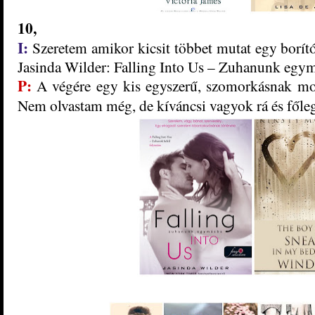
10,
I:
Szeretem amikor kicsit többet mutat egy borító, 
Jasinda Wilder: Falling ​Into Us – Zuhanunk egy
P:
A végére egy kis egyszerű, szomorkásnak mon
Nem
olvastam még, de
kíváncsi vagyok rá és főle