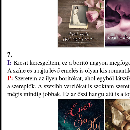
7
,
I:
Kicsit keresgéltem, ez a borító nagyon megfogo
A színe és a rajta lévő emelés is olyan kis romanti
P:
Szeret
em az ilyen borítókat, ahol egyből látszi
a szereplők. A sze
xibb verziók
at is szoktam szere
mégis mindig jobbak. Ez az őszi hangulatú is a to