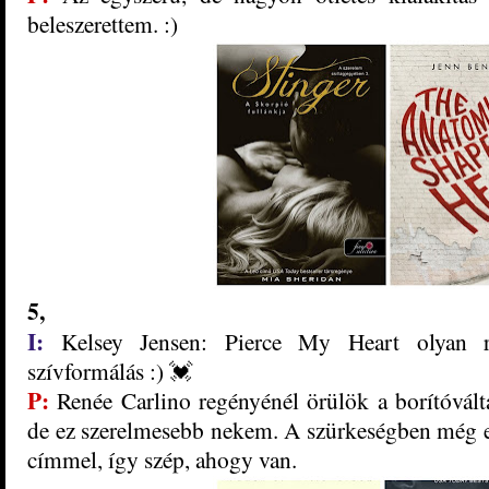
beleszerettem. :)
5
,
I:
Kelsey Jensen: Pierce ​My Heart olyan 
szívformálás :) 💓
P:
Renée Carlino regényénél örülök a borítóváltás
de ez szerelmesebb nekem. A
szürkeségben még eg
címmel
, így szép,
ahogy van.