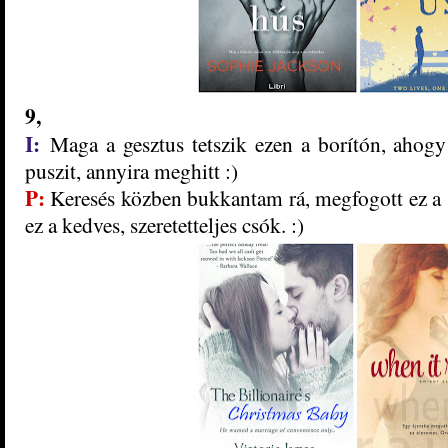
9
,
I:
Maga a gesztus tetszik ezen a borítón, ahog
puszit, annyira meghitt :)
P:
Keres
és közben bukkantam rá,
megfogott ez a 
ez a kedves, szeretetteljes csók. :)