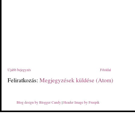
Újabb bejegyzés
Főoldal
Feliratkozás:
Megjegyzések küldése (Atom)
Blog design by Blogger Candy
|
Header Image by Freepik