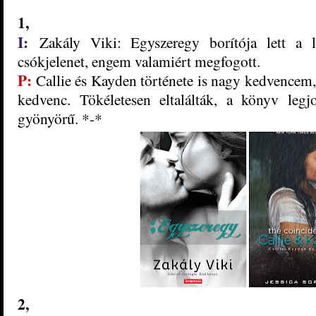
1,
I:
Zakály Viki: Egyszeregy borítója lett a
csókjelenet, engem valamiért megfogott.
P:
Callie és Kayden
története is nagy kedvencem,
kedvenc. T
ökéletesen eltaláltá
k, a könyv legjo
gyönyörű. *-*
2
,