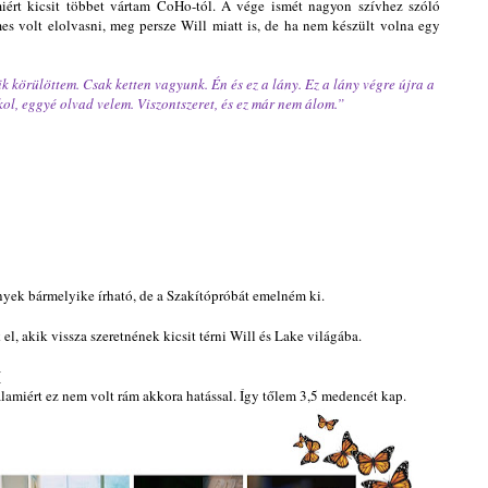
iért kicsit többet vártam CoHo-tól. A vége ismét nagyon szívhez szóló
es volt elolvasni, meg persze Will miatt is, de ha nem készült volna egy
örülöttem. Csak ketten vagyunk. Én és ez a lány. Ez a lány végre újra a
, eggyé olvad velem. Viszontszeret, és ez már nem álom.”
ények bármelyike írható, de a Szakítópróbát emelném ki.
 akik vissza szeretnének kicsit térni Will és Lake világába.
(
lamiért ez nem volt rám akkora hatással. Így tőlem 3,5 medencét kap.