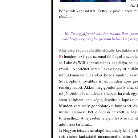
Az E
bonyolult kapcsolatát. Kettejük jövője azon m
részében.
„Ha összegyűjtenék minden romantikus verset,
valahogy egy üvegbe zárnám belőlük az összes 
Már elég régen vehettük először kezünkbe a 
P:
Imádom az ilyen azonnal fellángol a szerel
se Lake és Will kapcsolatának akadálya, se a 
írónő. A történet során Lake-el együtt hullá
felbukkanásakor, az első közös randin, késő
Sóvárogtunk továbbra is, és minden apró ges
reményt adott. Akkor még gondoltam is arra, k
mi játszódott le mindezek közben, ha csak egy-
slam költészet, ami
végig átszőtte a lapokat, 
Minden vers mély gondolatokat hordozott, és 
utolsó slam-est két előadása tetszett a legj
történethez. A fejezetek elején lévő rövid i
adott rész tartalmát.
I:
Nagyon tetszett az alapötlet, amely köré
épí
sok ember fantáziáját megmozgatta, mégis C