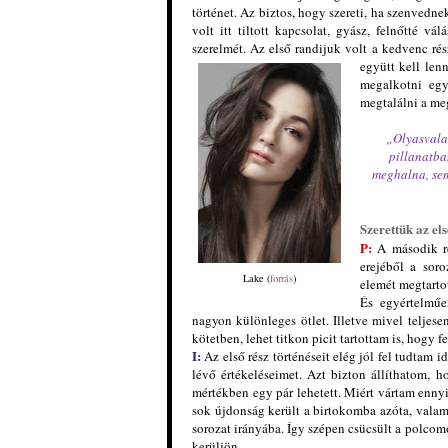
történet. Az biztos, hogy szereti, ha szenvedn
volt itt tiltott kapcsolat, gyász, felnőtté v
szerelmét. Az első randijuk volt a kedvenc r
együtt kell len
megalkotni egy
megtalálni a me
„Olyasvalak
pillanatba
meghalna, sem
Szerettük az el
P:
A második rés
erejéből a sor
Lake (
forrás
)
elemét megtartot
És egyértelműe
nagyon különleges ötlet. Illetve mivel telje
kötetben, lehet titkon picit tartottam is, hogy 
I:
Az első rész történéseit elég jól fel tudtam 
lévő értékeléseimet. Azt bizton állíthatom, 
mértékben egy pár lehetett. Miért vártam ennyi
sok újdonság
került a birtokomba azóta, valam
sorozat irányába. Így szépen csücsült a polcomo
kerüljön.