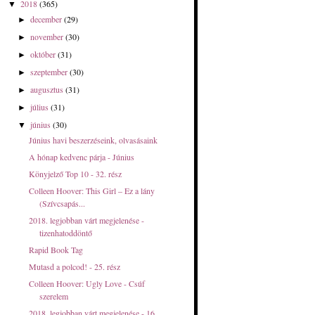
2018
(365)
▼
december
(29)
►
november
(30)
►
október
(31)
►
szeptember
(30)
►
augusztus
(31)
►
július
(31)
►
június
(30)
▼
Június havi beszerzéseink, olvasásaink
A hónap kedvenc párja - Június
Könyjelző Top 10 - 32. rész
Colleen Hoover: This ​Girl – Ez a lány
(Szívcsapás...
2018. legjobban várt megjelenése -
tizenhatoddöntő
Rapid Book Tag
Mutasd a polcod! - 25. rész
Colleen Hoover: Ugly Love - Csúf
szerelem
2018. legjobban várt megjelenése - 16.