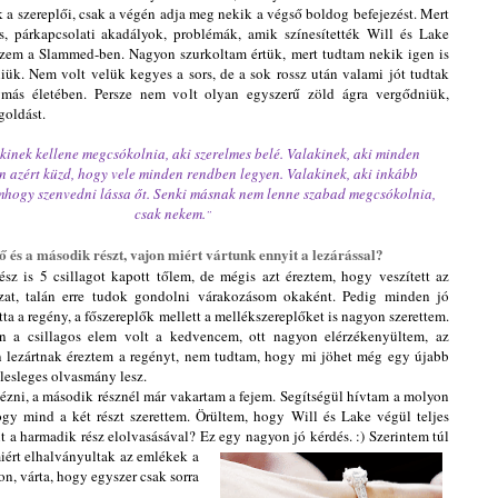
ek a szereplői, csak a végén adja meg nekik a végső boldog befejezést. Mert
álás, párkapcsolati akadályok, problémák, amik színesítették Will és Lake
észem a Slammed-ben. Nagyon szurkoltam értük, mert tudtam nekik igen is
niük. Nem volt velük
kegyes a sors, de a sok rossz után valami jót tudtak
más életében. Persze nem volt olyan egyszerű zöld ágra vergődniük,
goldást.
inek kellene megcsókolnia, aki szerelmes belé. Valakinek, aki minden
n azért küzd, hogy vele minden rendben legyen. Valakinek, aki inkább
hogy szenvedni lássa őt. Senki másnak nem lenne szabad megcsókolnia,
csak nekem.
”
ső és a második részt, vajon miért vártunk ennyit a lezárással?
z is 5 csillagot kapott tőlem, de mégis azt éreztem, hogy veszített az
ozat, talán erre tudok gondolni várakozásom okaként. Pedig minden jó
ta a regény, a főszereplők mellett a mellékszereplőket is nagyon szerettem.
n a csillagos elem volt a kedvencem, ott nagyon elérzékenyültem, az
sen lezártnak éreztem a regényt, nem tudtam, hogy mi jöhet még egy újabb
felesleges olvasmány lesz.
idézni, a második résznél már vakartam a fejem. Segítségül hívtam a molyon
hogy mind a két részt szerettem. Örültem, hogy Will és Lake végül teljes
t a harmadik rész elolvasásával? Ez egy nagyon jó kérdés. :) Szerintem túl
iért elhalványultak az emlékek a
n, várta, hogy egyszer csak sorra