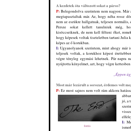
A kezdetek óta változott sokat a páros?
P:
Belegondolva szerintem nem nagyon. Már a
megtapasztaltak már. Az, hogy néha rossz dö
nem az eszükre hallgatnak, teljesen normális,
Persze sokat kellett tanulniuk még, ho
kisöccseiknek, de nem kell félteni őket, reme
hogy képesek voltak tiszteletben tartani Julia 
képes az ő korukban.
I:
Ugyanolyanok szerintem, mint ahogy már ism
teljesek voltak, a korukhoz képest érettebben
végre tényleg egymási lehetnek. Pár napra ne
nyújtotta kényelmet, azt, hogy végre kettesben
„Éppen úgy
Most már lezárult a sorozat, érdemes volt me
P:
Ez most sajnos nem volt rám akkora hatással,
abban
jó, a
szeri
viss
elfel
I:
Meg
forrás
ismer