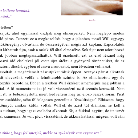
tt kellene lennünk.
nnünk.”
forrás
ötetben?
zzájuk, ahol egymással osztják meg élményeiket. Nem meglepő módon
ló páros. Tetszett ez a megközelítés, hogy a jelenben mesél Will egy-egy
ükörregényt olvastam, de összességében mégis azt kaptam. Kapcsolatuk
eit láthattuk újra, csak a másik fél által elmesélve. Sok újat nem adott hozzá
sak jobban megtapasztalhattuk Will érzelmeit, ezt az első résznél még
sszú idő elteltével jól esett újra átélni a gyönyörű történetüket, de ez
sztorit dicséri, egyben olvasva a sorozatot, nem élveztem volna ezt.
asodtak, a megérdemelt nászútjukat töltik éppen. Aranyos párost alkotnak
it elevezünk velük a felnőttesebb szintre is. Az elmulasztott egy év
 kezdik bepótolni. Ebben a részben Will érzéseit ismerhetjük meg jobban a
által. A fő momentumokat jó volt visszanézni az ő szemén keresztül. Nem
t, itt is bebizonyította miért kedveltem meg az előző részek során. Picit
m csalódást, néha fölöslegesen generálta a "feszültséget". Elhiszem, hogy
önnyű, amikor külön voltak Will-el, de azért túl drámázni se kell a
is tudtam, hogy igazi családot alkotnak ők, a fiúkkal együtt, de itt ismét
zt számomra. Jó volt picit visszatérni, de akkora hatással mégsem volt rám
a ahhoz, hogy felismerjék, mekkora szükségük van egymásra.”