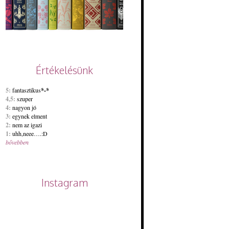
Értékelésünk
5:
fantasztikus
*-*
4,5:
szuper
4:
nagyon jó
3:
egynek elment
2:
nem az igazi
1:
uhh,neee….:D
bővebben
Instagram