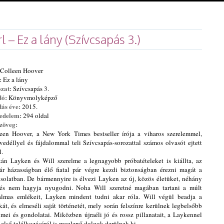
l – Ez a lány (Szívcsapás 3.)
Colleen Hoover
:
Ez a lány
zat:
Szívcsapás 3.
dó:
Könyvmolyképző
ás éve:
2015.
edelem:
294 oldal
zöveg:
een Hoover, a New York Times bestseller írója a viharos szerelemmel,
vedéllyel és fájdalommal teli Szívcsapás-sorozattal számos olvasót ejtett
l.
án Layken és Will szerelme a legnagyobb próbatételeket is kiállta, az
r házasságban élő fiatal pár végre kezdi biztonságban érezni magát a
solatban. De bármennyire is élvezi Layken az új, közös életüket, néhány
és nem hagyja nyugodni. Noha Will szeretné magában tartani a múlt
almas emlékeit, Layken mindent tudni akar róla. Will végül beadja a
kát, és elmeséli saját történetét, mely során felszínre kerülnek legbelsőbb
lmei és gondolatai. Miközben újraéli jó és rossz pillanatait, a Laykennel
 első találkozásáról is meglepő dolgok derülnek ki.