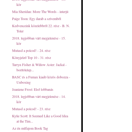
kör
Mia Sheridan: More The Words - interjú
Paige Toon: Egy ​darab a szívemből
Kedvenceink közelebbről 22. rész - B. N.
Toler
2018. legjobban várt megjelenése - 15.
kör
Mutasd a polcod! - 24. rész
Könyjelző Top 10 - 31. rész
Tarryn Fisher & Willow Aster: Jackal -
borítólelep...
BASC és a Fumax kiadó közös dobozza -
Unboxing
Jeaniene Frost: Első ​lobbanás
2018. legjobban várt megjelenése - 14.
kör
Mutasd a polcod! - 23. rész
Kylie Scott: It Seemed Like a Good Idea
at the Tim...
Az én műfajom Book Tag