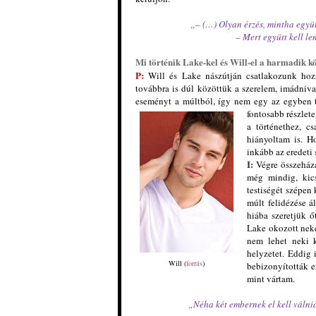
„– (…) Olyan érzés, mintha együ
– Mert együtt kell le
Mi történik Lake-kel és Will-el a harmadik k
P:
Will és Lake nászútján csatlakozunk ho
továbbra is dúl közöttük a szerelem, imádniva
eseményt a múltból, így nem egy az egyben t
fontosabb
részlet
a
történethez, c
hiányoltam is.
Ho
inkább az eredeti 
I:
Végre összeház
még mindig, kics
testiségét szépen
múlt felidézése 
hiába szeretjük ő
Lake okozott neke
nem lehet neki k
helyzetet. Eddig 
Will (
forrás
)
bebizonyították e
mint vártam.
„Néha két embernek el kell válni