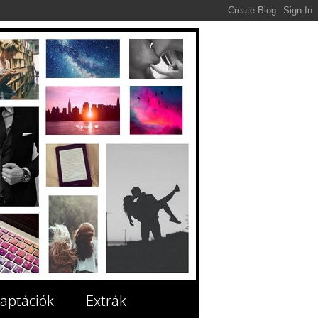
aptációk
Extrák