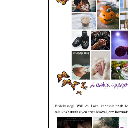
Érdekesség:
Will és Lake kapcsolatának le
találkozhatunk ilyen szituációval, erre hoztunk