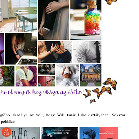
gfőbb akadálya az volt, hogy Will tanár Lake osztályában. Sokszor
 példákat.