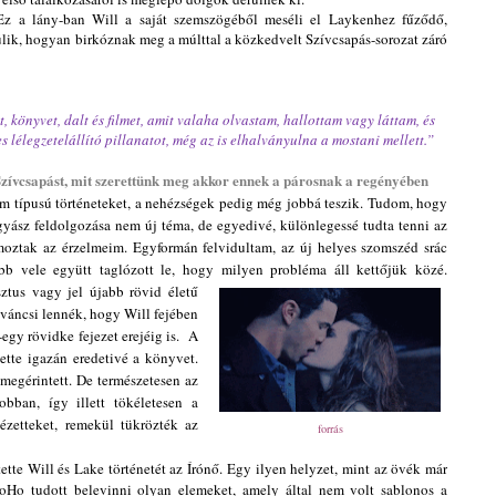
z a lány-ban Will a saját szemszögéből meséli el Laykenhez fűződő,
úlik, hogyan birkóznak meg a múlttal a közkedvelt Szívcsapás-sorozat záró
 könyvet, dalt és filmet, amit valaha olvastam, hallottam vagy láttam, és
lélegzetelállító pillanatot, még az is elhalványulna a mostani mellett.”
Szívcsapást, mit szerettünk meg akkor ennek a párosnak a regényében
em típusú történeteket, a nehézségek pedig még jobbá teszik. Tudom, hogy
gyász feldolgozása nem új téma, de egyedivé, különlegessé tudta tenni az
moztak az érzelmeim. Egyformán felvidultam, az új helyes szomszéd srác
bb vele együtt taglózott le, hogy milyen
probléma áll kettőjük közé.
ztus vagy jel újabb rövid életű
íváncsi lennék, hogy Will fejében
egy rövidke fejezet erejéig is. A
tette igazán eredetivé a könyvet.
megérintett. De természetesen az
obban, így illett tökéletesen a
dézetteket, remekül tükrözték az
forrás
tette Will és Lake történetét az Írónő. Egy ilyen helyzet, mint az övék már
oHo tudott belevinni olyan elemeket, amely által nem volt sablonos a