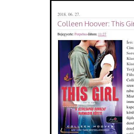
2018. 06. 27.
Colleen Hoover: This ​Gir
Bejegyezte:
Perpetua
dátum:
11:27
Író:
Cím
Soro
Kia
Kiad
Terj
Füls
Coll
szen
rabu
Miut
immá
kapc
kérd
fájd
dere
érze
való