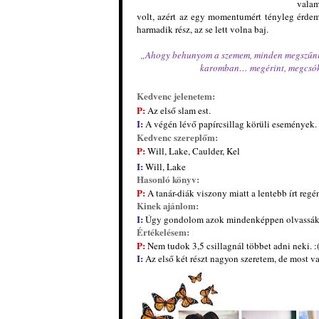
valam
volt, azért az egy momentumért tényleg érdem
harmadik rész, az se lett volna baj.
„Ahogy behunyom a szemem, minden megszűnik k
karomban… megérint, megcsókol
Kedvenc jelenetem:
P:
Az első slam est.
I:
A végén lévő papírcsillag körüli események.
Kedvenc szereplőm:
P:
Will, Lake, Caulder, Kel
I:
Will, Lake
Hasonló könyv:
P:
A tanár-diák viszony miatt a lentebb írt reg
Kinek ajánlom:
I:
Úgy gondolom azok mindenképpen olvassák el,
Értékelésem:
P:
Nem tudok 3,5 csillagnál többet adni neki. :
I:
Az első két részt nagyon szeretem, de most va