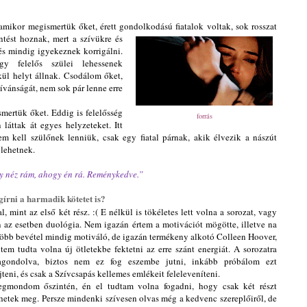
mikor megismertük őket, érett gondolkodású fiatalok
voltak, sok rosszat
ntést hoznak, mert a
szívükre és
 és mindig igyekeznek korrigálni.
gy felelős szülei lehessenek
kül helyt állnak. Csodálom őket,
kívánságát, nem sok pár lenne erre
ertük őket. Eddig is felelősség
forrás
 láttak át egyes helyzeteket. Itt
m kell szülőnek lenniük, csak egy fiatal párnak, akik élvezik a nászút
 lehetnek.
 néz rám, ahogy én rá. Reménykedve.”
gírni a harmadik kötetet is?
 mint az első két rész. :( E nélkül is tökéletes lett volna a sorozat, vagy
 az esetben duológia. Nem igazán értem a motivációt
mögötte, illetve na
 több bevétel mindig motiváló, de igazán termékeny alkotó Colleen Hoover,
ntem tudta volna új ötletekbe fektetni az erre szánt energiát. A sorozatra
zagondolva, biztos nem ez fog eszembe jutni, inkább próbálom ezt
ejteni, és csak a Szívcsapás kellemes emlékeit feleleveníteni.
mondom őszintén, én el tudtam volna fogadni, hogy csak két részt
hetek meg. Persze mindenki szívesen olvas még a kedvenc szereplőiről, de