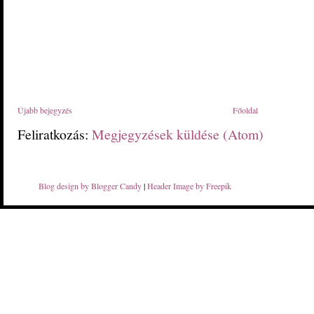
Újabb bejegyzés
Főoldal
Feliratkozás:
Megjegyzések küldése (Atom)
Blog design by Blogger Candy
|
Header Image by Freepik