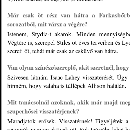
Már csak öt rész van hátra a Farkasbőrb
sorozatból, mit vársz a végére?
Istenem, Stydia-t akarok. Minden mennyiségb
Végtére is, szerepel Stiles öt éves terveiben és Ly
szereti őt, tehát már csak az esküvő van hátra.
Van olyan színész/szereplő, akit szeretnél, hogy
Szívesen látnám Isaac Lahey visszatérését. Úgy 
hinném, hogy valaha is túllépek Allison halálán.
Mit tanácsolnál azoknak, akik már majd me
szuperhősei visszatérjenek?
Maradjatok erősek. Visszatérnek! Figyeljétek a
rajongók nagyon aktívak ott. Sok teóriába lehet bo