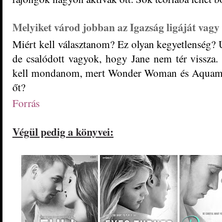
Melyiket várod jobban az Igazság ligáját vag
Miért kell választanom? Ez olyan kegyetlenség?
de csalódott vagyok, hogy Jane nem tér vissza. Í
kell mondanom, mert Wonder Woman és Aquaman
őt?
Forrás
Végül pedig a könyvei: