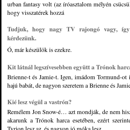
urban fantasy volt (az íróasztalom mélyén csücsü
hogy visszatérek hozzá
Tudjuk, hogy nagy TV rajongó vagy, így 
kérdezünk.
Ó, már készülök is ezekre.
Kit látnál legszívesebben együtt a Trónok har
Brienne-t és Jamie-t. Igen, imádom Tormund-ot 
hajú babát, de nagyon szeretem a Brienne és Jamie
Kié lesz végül a vastrón?
Remélem Jon Snow-é… azt mondják, de nem his
akarunk a
Trónok harca esetében, ezért szerin
Tyrion lesz az, és nagyon jó móka lesz.