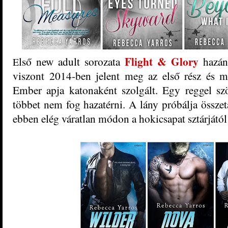
Flight & Glory
lső new adult sorozata
hazánk
E
viszont 2014-ben jelent meg az első rész és m
Ember apja katonaként szolgált. Egy reggel szö
többet nem fog hazatérni. A lány próbálja összet
ebben elég váratlan módon a hokicsapat sztárjától 