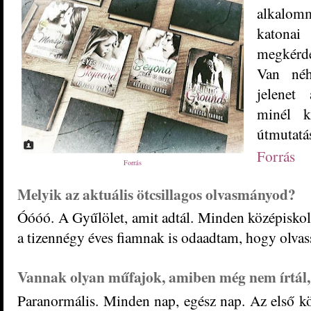
alkalomm
katonai
megkérd
Van néh
jelenet
minél k
útmutatá
Forrás
Forrás
Melyik az aktuális ötcsillagos olvasmányod?
Óóóó. A Gyűlölet, amit adtál. Minden középiskolá
a tizennégy éves fiamnak is odaadtam, hogy olvass
Vannak olyan műfajok, amiben még nem írtál, 
Paranormális. Minden nap, egész nap. Az első 