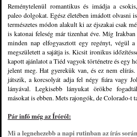
Reménytelenül romantikus és imádja a csokis
paleo dolgokat. Egész életében imádott olvasni is,
természetes módon alakult ki az éjszakai csak m
is katonai feleség már tizenhat éve. Míg Irakban
minden nap elfogyasztott egy regényt, végül a
megszületett a sajátja is. Kicsit ironikus időzítés
kapott ajánlatot a Tiéd vagyok történetre és egy h
jelent meg. Hat gyerekük van, és ez nem elírás
játszik, a korcsolyát adja fel négy fiára vagy J
lányával. Legkisebb lányukat örökbe fogadt
másokat is ebben. Mets rajongók, de Colorado-t t
Pár infó még az Íróról:
Mi a legnehezebb a napi rutinban az írás során