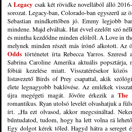
Legacy
A
csak két rövidke novellából álló 201
sorozat. Legacy-ban, Colorado-ban egyszerű az ör
Sebastian mindkettőben jó. Emmy legjobb bará
mindene. Majd elváltak. Hat évvel ezelőtt szó nél
és mintha kezdődne minden elölről. A Love in the 
melynek minden részét más írónő alkotott. Az ö
Odds
történetet írta Rebecca Yarros. Szeresd a
Sabrina Caroline Amerika aktuális popsztárja,
fóbiái kezelése miatt. Visszatérésekor közö
listavezető Birds of Prey csapattal, akik szóló
élete legnagyobb baklövése. Az emlékek vissza
The 
újra megégeti magát. Jövőre érkezik a
romantikus. Ryan utolsó levelét olvashatjuk a fü
írt. „Ha ezt olvasod, akkor megcsináltad. Nek
bűntudatod, tudom, hogy ha lett volna rá lehet
Egy dolgot kérek tőled. Hagyd hátra a sereget és