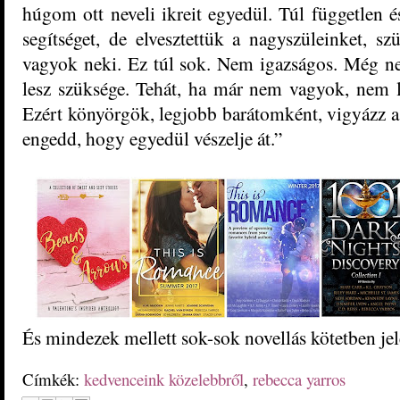
húgom ott neveli ikreit egyedül. Túl független 
segítséget, de elvesztettük a nagyszüleinket, s
vagyok neki. Ez túl sok. Nem igazságos. Még ne
lesz szüksége. Tehát, ha már nem vagyok, nem le
Ezért könyörgök, legjobb barátomként, vigyázz 
engedd, hogy egyedül vészelje át.”
És mindezek mellett sok-sok novellás kötetben jel
Címkék:
kedvenceink közelebbről
,
rebecca yarros