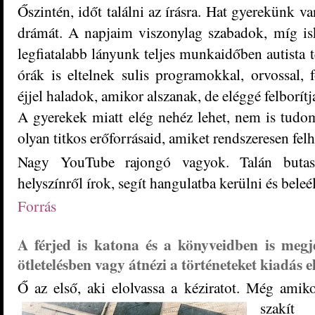
Őszintén, időt találni az írásra. Hat gyerekünk va
drámát. A napjaim viszonylag szabadok, míg is
legfiatalabb lányunk teljes munkaidőben autista t
órák is eltelnek sulis programokkal, orvossal, 
éjjel haladok, amikor alszanak, de eléggé felborítj
A gyerekek miatt elég nehéz lehet, nem is tudo
olyan titkos erőforrásaid, amiket rendszeresen felh
Nagy YouTube rajongó vagyok. Talán buta
helyszínről írok, segít hangulatba kerülni és bel
Forrás
A férjed is katona és a könyveidben is megje
ötletelésben vagy átnézi a történeteket kiadás e
Ő az első, aki elolvassa a kéziratot. Még amiko
szakí