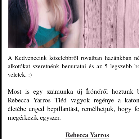
A Kedvenceink közelebbről rovatban hazánkban né
alkotókat szeretnénk bemutatni és az 5 legszebb b
veletek. :)
Most is egy számunka új Írónőről hoztunk be
Rebecca Yarros Tiéd vagyok regénye a katona
életébe enged bepillantást, remélhetjük, hogy fo
megérkezik egyszer.
Rebecca Yarros