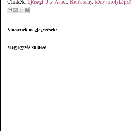
Címkék:
ifjúsági
,
Jay Asher
,
Karácsony
,
könyvmolyképz
Nincsenek megjegyzések:
Megjegyzés küldése