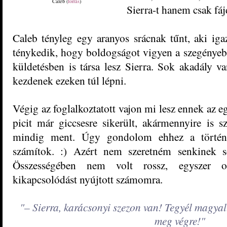
Caleb (
forrás
)
Sierra-t hanem csak fá
Caleb tényleg egy aranyos srácnak tűnt, aki ig
ténykedik, hogy boldogságot vigyen a szegényeb
küldetésben is társa lesz Sierra. Sok akadály va
kezdenek ezeken túl lépni.
Végig az foglalkoztatott vajon mi lesz ennek az 
picit már giccsesre sikerült, akármennyire is 
mindig ment. Úgy gondolom ehhez a történe
számítok. :) Azért nem szeretném senkinek s
Összességében nem volt rossz, egyszer ol
kikapcsolódást nyújtott számomra.
"– Sierra, karácsonyi szezon van! Tegyél magyalt
meg végre!"