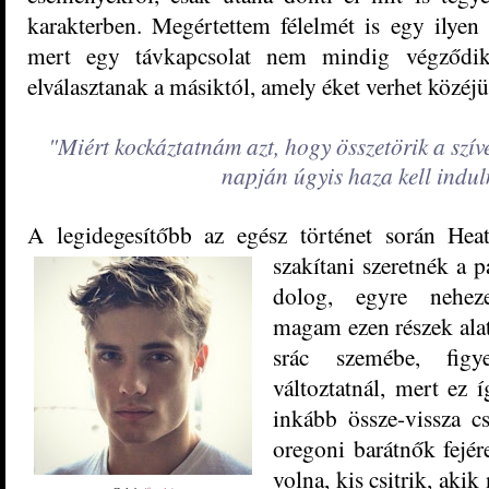
karakterben. Megértettem félelmét is egy ilyen k
mert egy távkapcsolat nem mindig végződik
elválasztanak a másiktól, amely éket verhet közéj
"Miért kockáztatnám azt, hogy összetörik a szí
napján úgyis haza kell indu
A legidegesítőbb az egész történet során Heat
szakítani szeretnék a
p
dolog, egyre neheze
magam ezen részek ala
srác szemébe, figy
változtatnál, mert ez
inkább össze-vissza c
oregoni barátnők fejér
volna, kis csitrik, ak