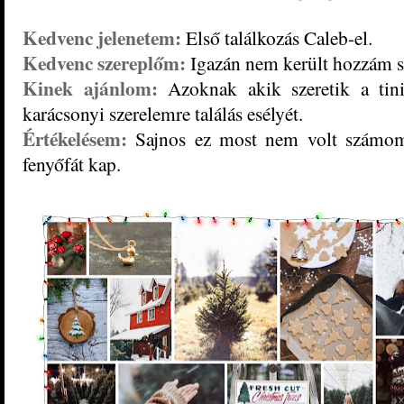
Kedvenc jelenetem:
Első találkozás Caleb-el.
Kedvenc szereplőm:
Igazán nem került hozzám s
Kinek ajánlom:
Azoknak akik szeretik a tin
karácsonyi szerelemre találás esélyét.
Értékelésem:
Sajnos ez most nem volt számomr
fenyőfát kap.