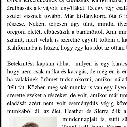
árulhassák a kivágott fenyőfákat. Ez egy régi csal
szülei visznek tovább. Már kislánykorra óta ő
részese. Nekem teljesen úgy tűnt, mintha ilye
oregoni életét, elbúcsúzik a barátnőitől. Ami 
számít, mert velük is szeretné együtt tölteni a k
Kaliforniába is húzza, hogy egy kis időt az ottani 
Betekintést kaptam abba, milyen is egy karácso
hogy nem csak móka és kacagás, de még én is ére
ha valakinek örömet tudsz okozni, amikor nálad
ítélt fát. Közben meg sok munka is van egy ilye
szerette ezeket a részeket, de volt, amikor már u
eladását azért nem volt eseménydús végig köve
munkából áll az élet. Heather és Sierra élik a
mindennapjait
is, sütit s
Tudni kell, hogy Sierra 