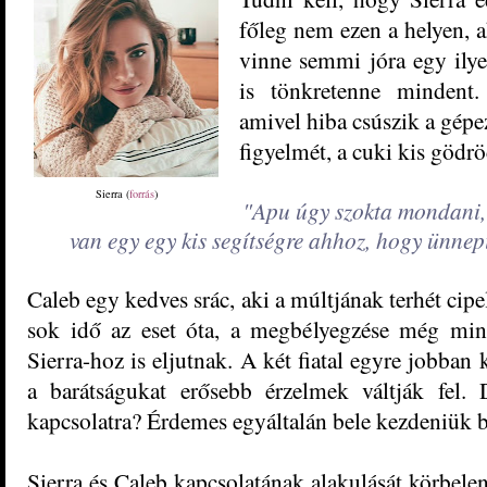
főleg nem ezen a helyen, a
vinne semmi jóra egy ilye
is tönkretenne mindent.
amivel hiba csúszik a gépe
figyelmét, a cuki kis gödrö
Sierra (
forrás
)
"Apu úgy szokta mondani,
van egy egy kis segítségre ahhoz, hogy ünnep
Caleb egy kedves srác, aki a múltjának terhét cipe
sok idő az eset óta, a megbélyegzése még min
Sierra-hoz is eljutnak. A két fiatal egyre jobba
a barátságukat erősebb érzelmek váltják fel.
kapcsolatra? Érdemes egyáltalán bele kezdeniük 
Sierra és Caleb kapcsolatának alakulását körbel