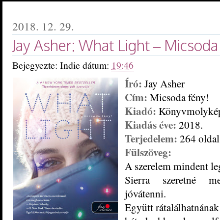
2018. 12. 29.
Jay Asher: What ​Light – Micsoda
Bejegyezte:
Indie
dátum:
19:46
Író:
Jay Asher
Cím:
Micsoda fény!
Kiadó:
Könyvmolyké
Kiadás éve:
2018.
Terjedelem:
264 oldal
Fülszöveg:
A ​szerelem mindent l
Sierra szeretné me
jóvátenni.
Együtt rátalálhatnának