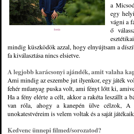
a Micsoda
egy hely
vágni a f
ő válass
forrás
esztétika
mindig küszködök azzal, hogy elnyújtsam a díszít
fa kiválasztása nincs elsietve.
A legjobb karácsonyi ajándék, amit valaha ka
Ami mindig az eszembe jut ilyenkor, egy játék vol
fehér műanyag puska volt, ami fényt lőtt ki, amivel
Ha a fény elérte a célt, akkor a rakéta leszállt 
van róla, ahogy a kanepén ülve célzok, A 
unokatestvéreim is velem voltak és a saját játékaik
Kedvenc ünnepi filmed/sorozatod?