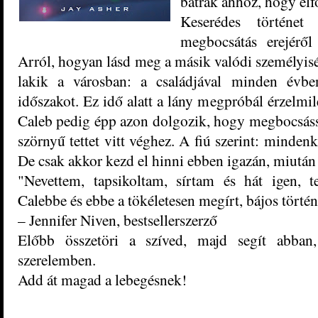
bátrak ahhoz, hogy elf
Keserédes történet
megbocsátás erejéről
Arról, hogyan lásd meg a másik valódi személyisé
lakik a városban: a családjával minden évben
időszakot. Ez idő alatt a lány megpróbál érzelmil
Caleb pedig épp azon dolgozik, hogy megbocsá
szörnyű tettet vitt véghez. A fiú szerint: minden
De csak akkor kezd el hinni ebben igazán, miután
"Nevettem, tapsikoltam, sírtam és hát igen, te
Calebbe és ebbe a tökéletesen megírt, bájos történ
– Jennifer Niven, bestsellerszerző
Előbb összetöri a szíved, majd segít abban
szerelemben.
Add át magad a lebegésnek!