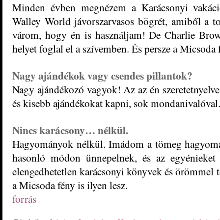
Minden évben megnézem a Karácsonyi vakáció
Walley World jávorszarvasos bögrét, amiből a toj
várom, hogy én is használjam! De Charlie Brow
helyet foglal el a szívemben. És persze a Micsoda 
Nagy ajándékok vagy csendes pillantok?
Nagy ajándékozó vagyok! Az az én szeretetnyelve
és kisebb ajándékokat kapni, sok mondanivalóval
Nincs karácsony… nélkül.
Hagyományok nélkül. Imádom a tömeg hagyomán
hasonló módon ünnepelnek, és az egyénieket
elengedhetetlen karácsonyi könyvek és örömmel tö
a Micsoda fény is ilyen lesz.
forrás