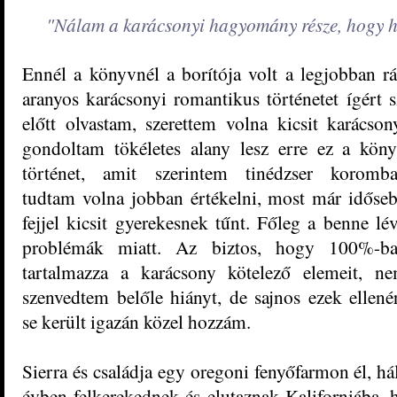
"Nálam a karácsonyi hagyomány része, hogy h
Ennél a könyvnél a borítója volt a legjobban rá
aranyos karácsonyi romantikus történetet ígér
előtt olvastam, szerettem volna kicsit karácso
gondoltam tökéletes alany lesz erre ez a kön
történet, amit szerintem tinédzser koromb
tudtam volna jobban értékelni, most már időse
fejjel kicsit gyerekesnek tűnt. Főleg a benne lé
problémák miatt. Az biztos, hogy 100%-b
tartalmazza a karácsony kötelező elemeit, n
szenvedtem belőle hiányt, de sajnos ezek ellené
se került igazán közel hozzám.
Sierra és családja egy oregoni fenyőfarmon él, h
évben felkerekednek és elutaznak Kaliforniába, h