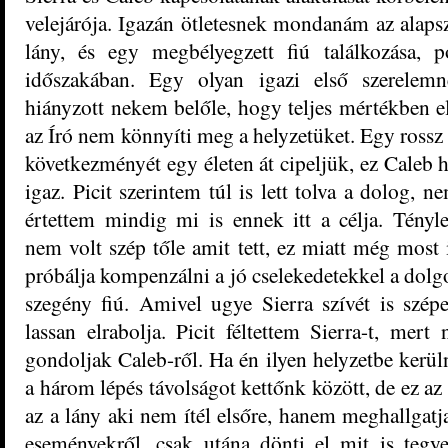
velejárója. Igazán ötletesnek mondanám az alapsz
lány, és egy megbélyegzett fiú találkozása, 
időszakában. Egy olyan igazi első szerelem
hiányzott nekem belőle, hogy teljes mértékben el
az Író nem könnyíti meg a helyzetüket. Egy rossz
következményét egy életen át cipeljük, ez Caleb 
igaz. Picit
szerintem túl is lett tolva a dolog, n
értettem mindig mi is ennek itt a célja. Tényl
nem volt szép tőle amit tett, ez miatt még most 
próbálja kompenzálni a jó cselekedetekkel a dolg
szegény fiú. Amivel ugye Sierra szívét is szép
lassan elrabolja. Picit féltettem Sierra-t, me
gondoljak Caleb-ről. Ha én ilyen helyzetbe kerü
a három lépés távolságot kettőnk között, de ez a
az a lány aki nem ítél elsőre, hanem meghallgatja
eseményekről, csak utána dönti el mit is tegye