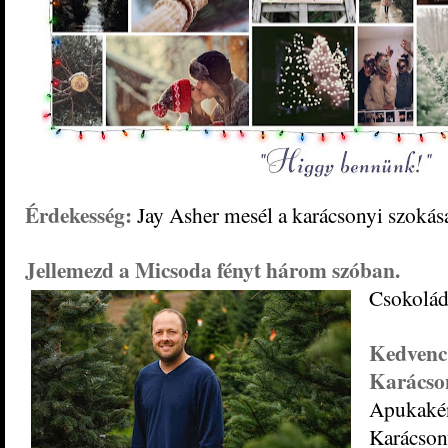
Érdekesség:
Jay Asher mesél a karácsonyi szokás
Jellemezd a Micsoda fényt három szóban.
Csokolád
Kedv
Karács
Apukaké
Karácsony