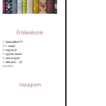
Értékelésünk
5:
fantasztikus
*-*
4,5:
szuper
4:
nagyon jó
3:
egynek elment
2:
nem az igazi
1:
uhh,neee….:D
bővebben
Instagram