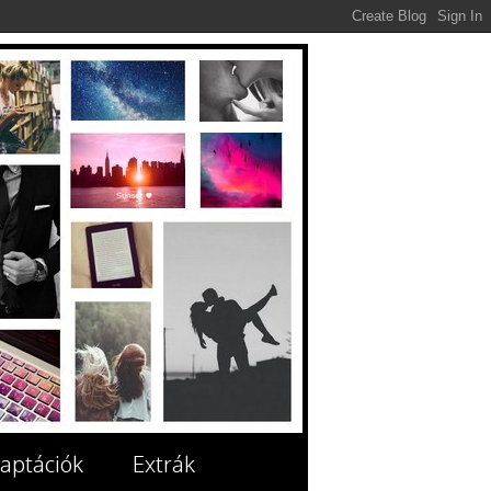
aptációk
Extrák