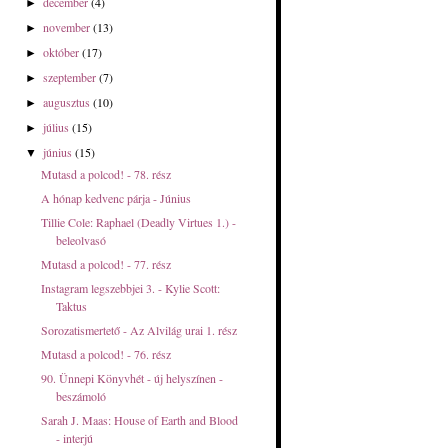
december
(4)
►
november
(13)
►
október
(17)
►
szeptember
(7)
►
augusztus
(10)
►
július
(15)
►
június
(15)
▼
Mutasd a polcod! - 78. rész
A hónap kedvenc párja - Június
Tillie Cole: Raphael (Deadly Virtues 1.) -
beleolvasó
Mutasd a polcod! - 77. rész
Instagram legszebbjei 3. - Kylie Scott:
Taktus
Sorozatismertető - Az Alvilág urai 1. rész
Mutasd a polcod! - 76. rész
90. Ünnepi Könyvhét - új helyszínen -
beszámoló
Sarah J. Maas: House ​of Earth and Blood
- interjú