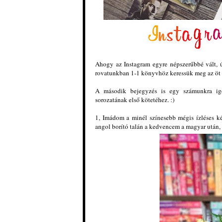
Ahogy az Instagram egyre népszerűbbé vált,
rovatunkban 1-1 könyvhöz keressük meg az öt l
A második bejegyzés is egy számunkra ig
sorozatának első kötetéhez. :)
1, Imádom a minél színesebb mégis ízléses k
angol borító talán a kedvencem a magyar után, ú