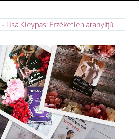
- Lisa Kleypas: Érzéketlen aranyifjú