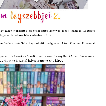
 úgy megnövekedett a szebbnél szebb könyves képek száma is. Legújabb
eginkább nekünk tetsző alkotásokat. :)
en kedves írónőhöz kapcsolódik, méghozzá Lisa Kleypas Ravenelek
épeket. Határozottan ő volt a kedvencem keresgélés közben. Szeretem az
gyhogy ez is az első helyre segítette ezt a képet.