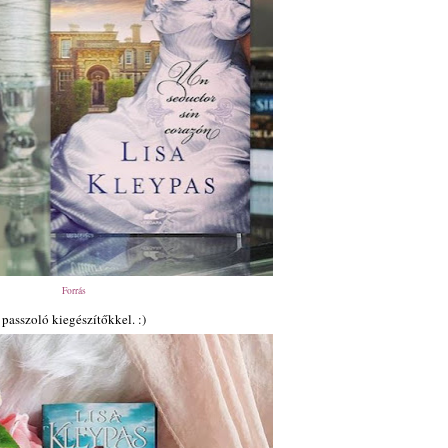
Forrás
passzoló kiegészítőkkel. :)