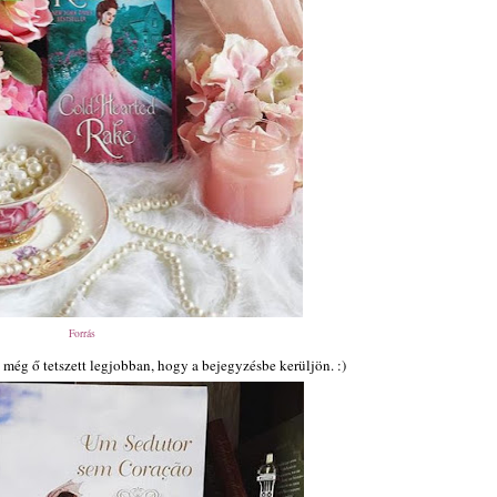
Forrás
még ő tetszett legjobban, hogy a bejegyzésbe kerüljön. :)