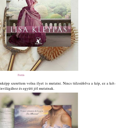
Forrás
képp szerettem volna ilyet is mutatni. Nincs túlzsúfolva a kép, ez a két-
ínvilágához és együtt jól mutatnak.