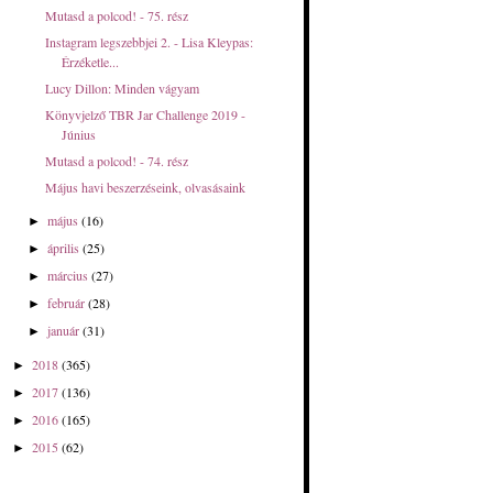
Mutasd a polcod! - 75. rész
Instagram legszebbjei 2. - Lisa Kleypas:
Érzéketle...
Lucy Dillon: Minden ​vágyam
Könyvjelző TBR Jar Challenge 2019 -
Június
Mutasd a polcod! - 74. rész
Május havi beszerzéseink, olvasásaink
május
(16)
►
április
(25)
►
március
(27)
►
február
(28)
►
január
(31)
►
2018
(365)
►
2017
(136)
►
2016
(165)
►
2015
(62)
►