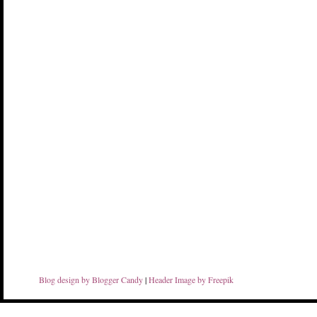
Blog design by Blogger Candy
|
Header Image by Freepik