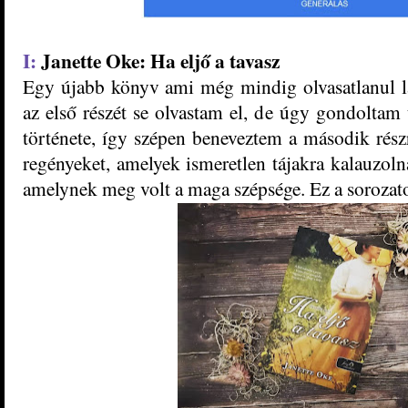
I:
Janette Oke: Ha eljő a tavasz
Egy újabb könyv ami még mindig olvasatlanul 
az első részét se olvastam el, de úgy gondoltam
története, így szépen beneveztem a második részr
regényeket, amelyek ismeretlen tájakra kalauzoln
amelynek meg volt a maga szépsége. Ez a sorozat