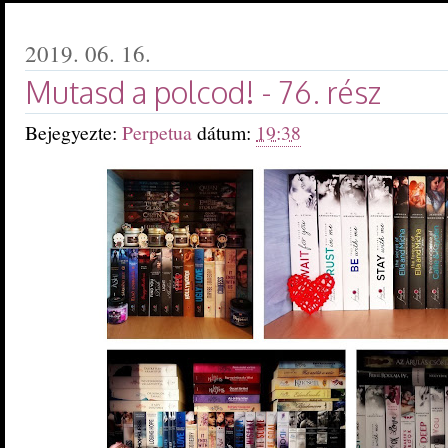
2019. 06. 16.
Mutasd a polcod! - 76. rész
Bejegyezte:
Perpetua
dátum:
19:38