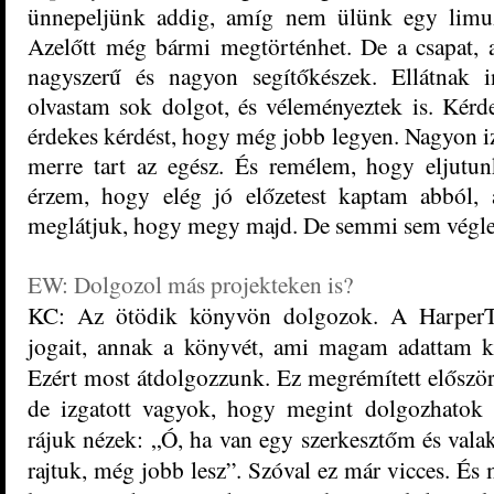
ünnepeljünk addig, amíg nem ülünk egy limuzi
Azelőtt még bármi megtörténhet. De a csapat, 
nagyszerű és nagyon segítőkészek. Ellátnak i
olvastam sok dolgot, és véleményeztek is. Kér
érdekes kérdést, hogy még jobb legyen. Nagyon i
merre tart az egész. És remélem, hogy eljutu
érzem, hogy elég jó előzetest kaptam abból, 
meglátjuk, hogy megy majd. De semmi sem végl
EW: Dolgozol más projekteken is?
KC: Az ötödik könyvön dolgozok. A HarperT
jogait, annak a könyvét, ami magam adattam 
Ezért most átdolgozzunk. Ez megrémített először,
de izgatott vagyok, hogy megint dolgozhatok 
rájuk nézek: „Ó, ha van egy szerkesztőm és valak
rajtuk, még jobb lesz”. Szóval ez már vicces. És