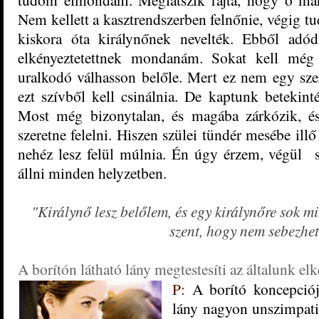
Nem kellett a kasztrendszerben felnőnie, végig tu
kiskora óta királynőnek nevelték. Ebből adód
elkényeztetettnek mondanám. Sokat kell még
uralkodó válhasson belőle. Mert ez nem egy sze
ezt szívből kell csinálnia. De kaptunk betekint
Most még bizonytalan, és magába zárkózik, és
szeretne felelni. Hiszen szülei tündér mesébe illő
nehéz lesz felül múlnia. Én úgy érzem, végül si
állni minden helyzetben.
"Királynő lesz belőlem, és egy királynőre sok 
szent, hogy nem sebezhet
A borítón látható lány megtestesíti az általunk el
P:
A borító koncepciója
lány nagyon unszimpatik