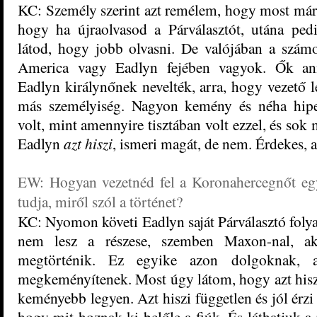
KC: Személy szerint azt remélem, hogy most már
hogy ha újraolvasod a Párválasztót, utána pe
látod, hogy jobb olvasni. De valójában a szá
America vagy Eadlyn fejében vagyok. Ők an
Eadlyn királynőnek nevelték, arra, hogy vezető le
más személyiség. Nagyon kemény és néha hiper
volt, mint amennyire tisztában volt ezzel, és so
Eadlyn
azt hiszi
, ismeri magát, de nem. Érdekes, 
EW: Hogyan vezetnéd fel a Koronahercegnőt eg
tudja, miről szól a történet?
KC: Nyomon követi Eadlyn saját Párválasztó folyam
nem lesz a részese, szemben Maxon-nal, ak
megtörténik. Ez egyike azon dolgoknak, a
megkeményítenek. Most úgy látom, hogy azt hiszi
keményebb legyen. Azt hiszi független és jól érz
hogy mit hoznak ki belőle a fiúk. És láthatjuk a