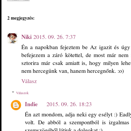
2 megjegyzés:
Niki
2015. 09. 26. 7:37
Én a napokban fejeztem be Az igazit és úgy v
befejezem a záró kötettel, de most már nem
sztorira már csak amiatt is, hogy milyen lehet
nem hercegünk van, hanem hercegnőnk. :o)
Válasz
Válaszok
Indie
2015. 09. 26. 18:23
Én azt mondom, adja neki egy esélyt :) Eadl
volt. De abból a szempontból is izgalmas 
szemszögéből látjuk a dolgokat :)