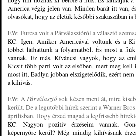
America végig jelen van. Minden barát itt van, és
olvasókat, hogy az életük későbbi szakaszában is
EW: Furcsa volt a Párválasztóról a választó szems
KC: Igen. Amikor Americával voltunk és a Kiv
többet láthattunk a folyamatból. És most a fiú
vannak. Ez más. Kíváncsi vagyok, hogy az emb
Kicsit több parti volt az elsőben, mert meg kell
most itt, Eadlyn jobban elszigetelődik, ezért nem
a kihívás.
EW: A
Párválasztó
sok kézen ment át, mire kise
került. De a legutóbbi hírek szerint a Warner Bro
áprilisban. Hogy érzed magad a legfrissebb hírekt
KC: Nagyon pozitív érzéseim vannak. Gon
képernyőre kerül? Még mindig kihívásnak ér