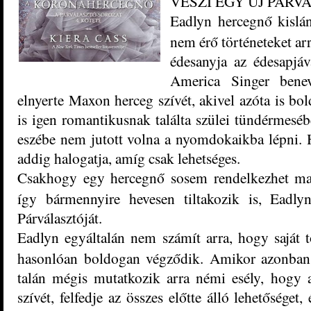
VESZI EGY ÚJ PÁRV
Eadlyn hercegnő kislán
nem érő történeteket ar
édesanyja az édesapjáv
America Singer benev
elnyerte Maxon herceg szívét, akivel azóta is bo
is igen romantikusnak találta szülei tündérmesébe
eszébe nem jutott volna a nyomdokaikba lépni. H
addig halogatja, amíg csak lehetséges.
Csakhogy egy hercegnő sosem rendelkezhet marad
így bármennyire hevesen tiltakozik is, Eadly
Párválasztóját.
Eadlyn egyáltalán nem számít arra, hogy saját t
hasonlóan boldogan végződik. Amikor azonban
talán mégis mutatkozik arra némi esély, hogy a
szívét, felfedje az összes előtte álló lehetőséget,