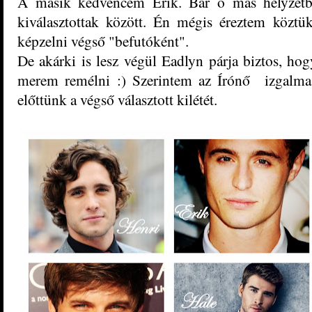
A másik kedvencem Erik. Bár ő más helyzetbe
kiválasztottak között. Én mégis éreztem köztük
képzelni végső "befutóként".
De akárki is lesz végül Eadlyn párja biztos, hog
merem remélni :) Szerintem az Írónő izgalma
előttünk a végső választott kilétét.