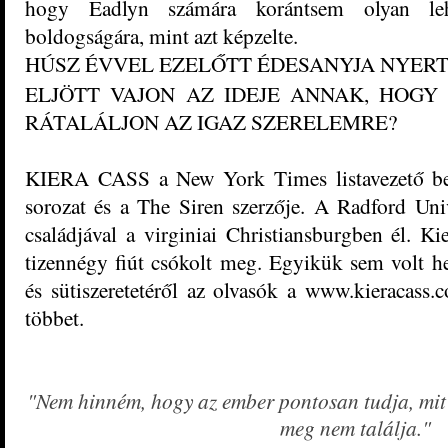
hogy Eadlyn számára korántsem olyan lehet
boldogságára, mint azt képzelte.
HÚSZ ÉVVEL EZELŐTT ÉDESANYJA NYERT
ELJÖTT VAJON AZ IDEJE ANNAK, HOGY
RÁTALÁLJON AZ IGAZ SZERELEMRE?
KIERA CASS a New York Times listavezető bests
sorozat és a The Siren szerzője. A Radford Unive
családjával a virginiai Christiansburgben él. Ki
tizennégy fiút csókolt meg. Egyikük sem volt he
és sütiszeretetéről az olvasók a www.kieracass
többet.
"Nem hinném, hogy az ember pontosan tudja, mit i
meg nem találja."