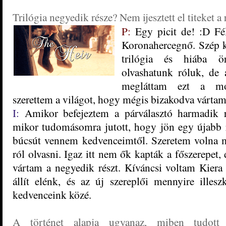
Trilógia negyedik része? Nem ijesztett el titeket 
P:
Egy picit de! :D Fél
Koronahercegnő. Szép k
trilógia és hiába 
olvashatunk róluk, de
megláttam ezt a mon
szerettem a világot, hogy mégis bizakodva várta
I:
Amikor befejeztem a párválasztó harmadik 
mikor tudomásomra jutott, hogy jön egy újabb r
búcsút vennem kedvenceimtől. Szeretem volna 
ról olvasni. Igaz itt nem ők kapták a főszerepet,
vártam a negyedik részt. Kíváncsi voltam Kiera
állít elénk, és az új szereplői mennyire ille
kedvenceink közé.
A történet alapja ugyanaz, miben tudott 