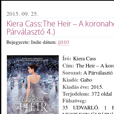
2015. 09. 25.
Kiera Cass:The Heir – A korona
Párválasztó 4.)
Bejegyezte:
Indie
dátum:
10:03
Író:
Kiera Cass
Cím:
The Heir – A kor
Sorozat:
A Párválasztó 
Kiadó:
Gabo
Kiadás éve:
2015.
Terjedelem:
372 oldal
Fülszöveg:
35 UDVARLÓ. 1 