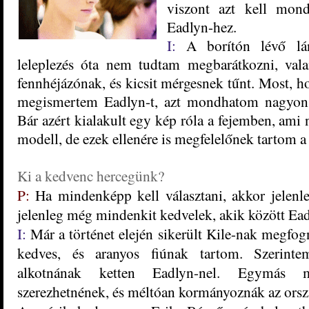
viszont azt kell mon
Eadlyn-hez.
I:
A borítón lévő lán
leleplezés óta nem tudtam megbarátkozni, val
fennhéjázónak, és kicsit mérgesnek tűnt. Most, h
megismertem Eadlyn-t, azt mondhatom nagyon i
Bár azért kialakult egy kép róla a fejemben, ami 
modell, de ezek ellenére is megfelelőnek tartom a 
Ki a kedvenc hercegünk?
P:
Ha mindenképp kell választani, akkor jelenl
jelenleg még mindenkit kedvelek, akik között Eadly
I:
Már a történet elején sikerült Kile-nak megfog
kedves, és aranyos fiúnak tartom. Szerinte
alkotnának ketten Eadlyn-nel. Egymás me
szerezhetnének, és méltóan kormányoznák az orsz