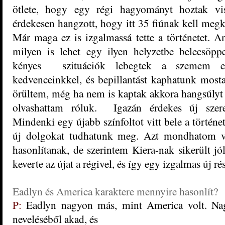
ötlete, hogy egy régi hagyományt hoztak vi
érdekesen hangzott, hogy itt 35 fiúnak kell megk
Már maga ez is izgalmassá tette a történetet. 
milyen is lehet egy ilyen helyzetbe belecsöppe
kényes szituációk lebegtek a szemem elő
kedvenceinkkel, és bepillantást kaphatunk most
örültem, még ha nem is kaptak akkora hangsúlyt 
olvashattam róluk. Igazán érdekes új szer
Mindenki egy újabb színfoltot vitt bele a történe
új dolgokat tudhatunk meg. Azt mondhatom v
hasonlítanak, de szerintem Kiera-nak sikerült jó
keverte az újat a régivel, és így egy izgalmas új r
Eadlyn és America karaktere mennyire hasonlít?
P:
Eadlyn nagyon más, mint America volt. Nag
neveléséből akad, és