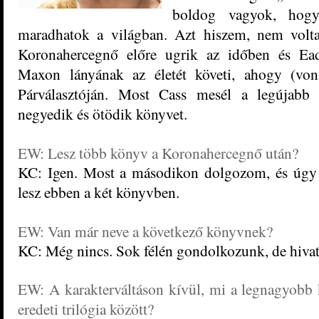
boldog vagyok, hog
maradhatok a világban. Azt hiszem, nem vol
Koronahercegnő előre ugrik az időben és Ea
Maxon lányának az életét követi, ahogy (vona
Párválasztóján. Most Cass mesél a legújabb 
negyedik és ötödik könyvet.
EW: Lesz több könyv a Koronahercegnő után?
KC: Igen. Most a másodikon dolgozom, és úgy 
lesz ebben a két könyvben.
EW: Van már neve a következő könyvnek?
KC: Még nincs. Sok félén gondolkozunk, de hiva
EW: A karakterváltáson kívül, mi a legnagyobb 
eredeti trilógia között?