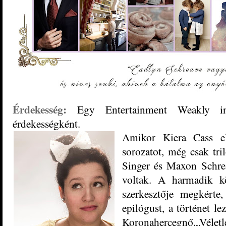
Érdekesség:
Egy Entertainment Weakly int
érdekességként.
Amikor Kiera Cass el
sorozatot, még csak tri
Singer és Maxon Schrea
voltak. A harmadik k
szerkesztője megkért
epilógust, a történet le
Koronahercegnő.
„Vélet