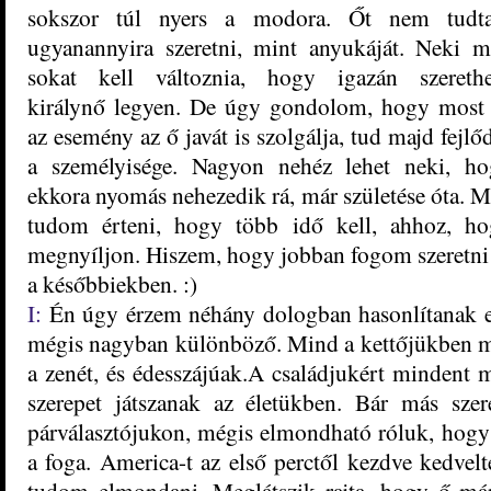
sokszor túl nyers a modora. Őt nem tudt
ugyanannyira szeretni, mint anyukáját. Neki 
sokat kell változnia, hogy igazán szerethe
királynő legyen. De úgy gondolom, hogy most
az esemény az ő javát is szolgálja, tud majd fejlő
a személyisége. Nagyon nehéz lehet neki, h
ekkora nyomás nehezedik rá, már születése óta. 
tudom érteni, hogy több idő kell, ahhoz, h
megnyíljon. Hiszem, hogy jobban fogom szeretni
a későbbiekben. :)
I:
Én úgy érzem néhány dologban hasonlítanak e
mégis nagyban különböző. Mind a kettőjükben me
a zenét, és édesszájúak.A családjukért mindent
szerepet játszanak az életükben. Bár más szere
párválasztójukon, mégis elmondható róluk, hogy
a foga. America-t az első perctől kezdve kedve
tudom elmondani. Meglátszik rajta, hogy ő má