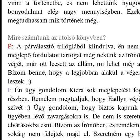
vinni a történetbe, és nem lehettünk nyugo
bonyodalmat elég nagy mennyiségben. Eze
megtudhassam mik történek még.
Mire számítunk az utolsó könyvben?
P:
A párválasztó trilógiából kiindulva, én nem
meglepő fordulatot tartogat még nekünk az írónő.
végét, már ott leesett az állám, mi lehet még
Bízom benne, hogy a legjobban alakul a vége,
leszek. :)
I:
Én úgy gondolom Kiera sok meglepetést fog
részben. Remélem megtudjuk, hogy Eadlyn végül
szívét :) Úgy gondolom, hogy biztos kapunk 
ügyében lévő zavargásokra is. De nem is szeret
elvárásokba esni. Bízom az Írónőben, és remélem o
sokáig nem felejtek majd el. Szeretném egy 