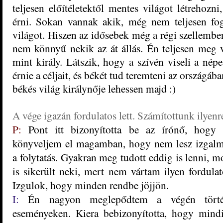
teljesen előítéletektől mentes világot létrehozn
érni. Sokan vannak akik, még nem teljesen fog
világot. Hiszen az idősebek még a régi szellembe
nem könnyű nekik az át állás. Én teljesen meg
mint király. Látszik, hogy a szívén viseli a nép
érnie a céljait, és békét tud teremteni az országáb
békés világ királynője lehessen majd :)
A vége igazán fordulatos lett. Számítottunk ilyenr
P:
Pont itt bizonyította be az írónő, hogy 
könyveljem el magamban, hogy nem lesz izgal
a folytatás. Gyakran meg tudott eddig is lenni, m
is sikerült neki, mert nem vártam ilyen fordulat
Izgulok, hogy minden rendbe jöjjön.
I:
Én nagyon meglepődtem a végén törté
eseményeken. Kiera bebizonyította, hogy mindi