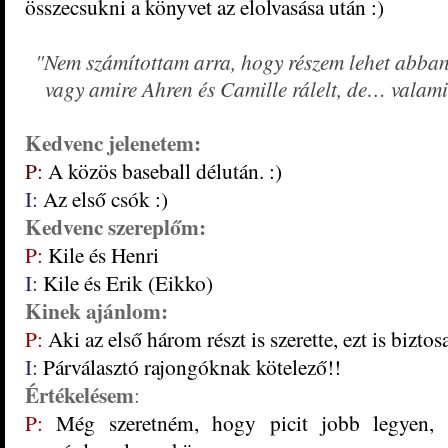
összecsukni a könyvet az elolvasása után :)
"Nem számítottam arra, hogy részem lehet abban,
vagy amire Ahren és Camille rálelt, de… valamit
Kedvenc jelenetem:
P:
A közös baseball délután. :)
I:
Az első csók :)
Kedvenc szereplőm:
P:
Kile és Henri
I:
Kile és Erik (Eikko)
Kinek ajánlom
:
P:
Aki az első három részt is szerette, ezt is bizto
I:
Párválasztó rajongóknak kötelező!!
Értékelésem
:
P:
Még szeretném, hogy picit jobb legyen, 