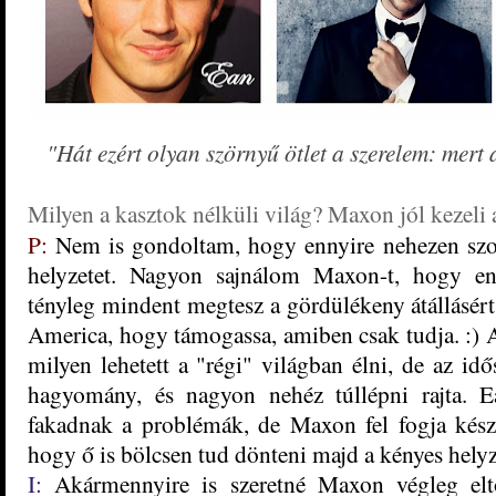
"Hát ezért olyan szörnyű ötlet a szerelem: mert 
Milyen a kasztok nélküli világ? Maxon jól kezeli 
P:
Nem is gondoltam, hogy ennyire nehezen szo
helyzetet. Nagyon sajnálom Maxon-t, hogy en
tényleg mindent megtesz a gördülékeny átállásért
America, hogy támogassa, amiben csak tudja. :) A
milyen lehetett a "régi" világban élni, de az id
hagyomány, és nagyon nehéz túllépni rajta. E
fakadnak a problémák, de Maxon fel fogja készí
hogy ő is bölcsen tud dönteni majd a kényes hely
I:
Akármennyire is szeretné Maxon végleg eltö