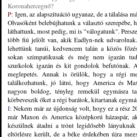
Koronahercegnő?
P:
Igen, az alapszituáció ugyanaz, de a tálalása má
Olvasóként belebújhatunk a választó szerepébe, h
láthattunk, most pedig, mi is "válogatunk". Persz
több fiú jelölt van, akik Eadlyn-nek udvarolnak
lehettünk tanúi, kedvencem talán a közös főzés
sokan szimpatikusak és még nem igazán tud
szurkolok igazán és kit gondolok befutónak. 
meglepetés. Annak is örülök, hogy a régi meg
találkozhatunk, jó látni, hogy America és Ma
nagyon boldog, tényleg remekül egymásra ta
körbeveszik őket a régi barátok, kitartanak egymás
I:
Nekem már az újdonság volt, hogy ez a rész 20 
már Maxon és America középkorú házaspár, ak
készülnek átadni a trónt legidősebb lányuknak
eltörlésre került, de a béke érdekében újra megs