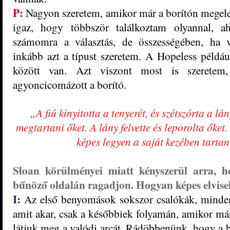
P:
Nagyon szeretem, amikor már a borítón megele
igaz, hogy többször találkoztam olyannal, 
számomra a választás, de összességében, ha v
inkább azt a típust szeretem. A Hopeless példáu
között van. Azt viszont most is szerete
agyoncicomázott a borító.
„A fiú kinyitotta a tenyerét, és szétszórta a lán
megtartani őket. A lány felvette és leporolta őket
képes legyen a saját kezében tartani
Sloan körülményei miatt kényszerül arra, 
bűnöző oldalán ragadjon. Hogyan képes elviseln
I:
Az első benyomások sokszor csalókák, minde
amit akar, csak a későbbiek folyamán, amikor má
látjuk meg a valódi arcát. Rádöbbenünk, hogy a 