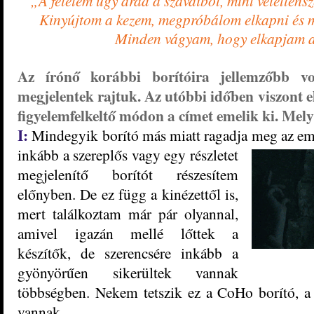
„A félelem úgy árad a szavaiból, mint véletlens
Kinyújtom a kezem, megpróbálom elkapni és m
Minden vágyam, hogy elkapjam az
Az írónő korábbi borítóira jellemzőbb vo
megjelentek rajtuk. Az utóbbi időben viszont
figyelemfelkeltő módon a címet emelik ki. Mely
I:
Mindegyik borító más miatt ragadja meg az embe
inkább a
szereplős vagy egy részletet
megjelenítő borítót részesítem
előnyben. De ez függ a kinézettől is,
mert találkoztam már pár olyannal,
amivel igazán mellé lőttek a
készítők, de szerencsére inkább a
gyönyörűen sikerültek vannak
többségben. Nekem tetszik ez a CoHo borító, a
vannak.