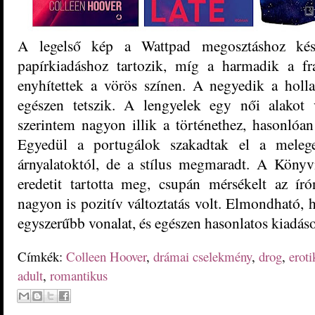
A legelső kép a Wattpad megosztáshoz ké
papírkiadáshoz tartozik, míg a harmadik a fran
enyhítettek a vörös színen. A negyedik a hol
egészen tetszik. A lengyelek egy női alakot v
szerintem nagyon illik a történethez, hasonlóan
Egyedül a portugálok szakadtak el a melegeb
árnyalatoktól, de a stílus megmaradt. A Köny
eredetit tartotta meg, csupán mérsékelt az í
nagyon is pozitív változtatás volt. Elmondható, 
egyszerűbb vonalat, és egészen hasonlatos kiadáso
Címkék:
Colleen Hoover
,
drámai cselekmény
,
drog
,
eroti
adult
,
romantikus