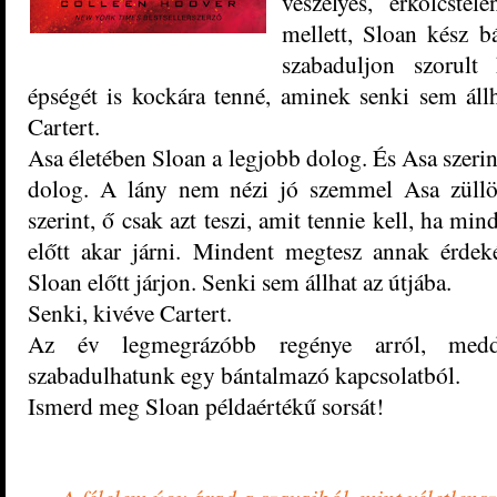
veszélyes, erkölcste
mellett, Sloan kész b
szabaduljon szorult 
épségét is kockára tenné, aminek senki sem állh
Cartert.
Asa életében Sloan a legjobb dolog. És Asa szerin
dolog. A lány nem nézi jó szemmel Asa züllöt
szerint, ő csak azt teszi, amit tennie kell, ha min
előtt akar járni. Mindent megtesz annak érdek
Sloan előtt járjon. Senki sem állhat az útjába.
Senki, kivéve Cartert.
Az év legmegrázóbb regénye arról, med
szabadulhatunk egy bántalmazó kapcsolatból.
Ismerd meg Sloan példaértékű sorsát!