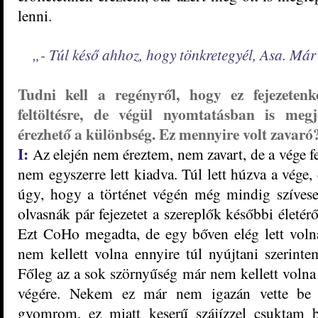
lenni.
„- Túl késő ahhoz, hogy tönkretegyél, Asa. Már
Tudni kell a regényről, hogy ez fejezeten
feltöltésre, de végül nyomtatásban is megje
érezhető a különbség. Ez mennyire volt zavaró
I:
Az elején nem éreztem, nem zavart, de a vége f
nem egyszerre lett kiadva. Túl lett húzva a vége
úgy, hogy a történet végén még
mindig szíves
olvasnák pár fejezetet a szereplők későbbi életérő
Ezt CoHo megadta, de egy bőven elég lett voln
nem kellett volna ennyire túl nyújtani szerinte
Főleg az a sok szörnyűség már nem kellett volna
végére. Nekem ez már nem igazán vette be
gyomrom, ez miatt keserű szájízzel csuktam 