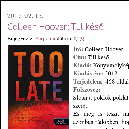
2019. 02. 15.
Colleen Hoover: Túl késő
Bejegyezte:
Perpetua
dátum:
8:29
Író:
Colleen Hoover
Cím:
Túl késő
Kiadó:
Könyvmolyké
Kiadás éve:
2018.
Terjedelem:
468 oldal
Fülszöveg:
Sloan a poklok poklát 
szeret.
És meg is teszi, m
azonban rádöbben, hog