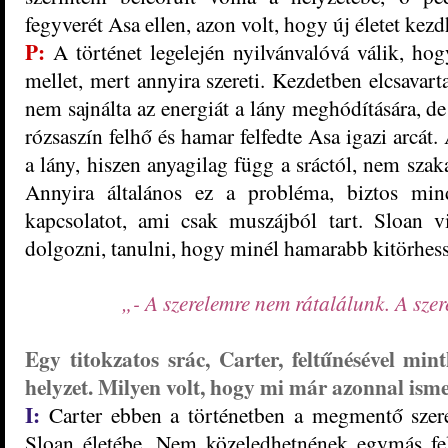
fegyverét Asa ellen, azon volt, hogy új életet kezd
P:
A történet legelején nyilvánvalóvá válik, ho
mellet, mert annyira szereti. Kezdetben elcsavarta 
nem sajnálta az energiát a lány meghódítására, de 
rózsaszín felhő és hamar felfedte Asa igazi arcát
a lány, hiszen anyagilag függ a sráctól, nem szak
Annyira általános ez a probléma, biztos min
kapcsolatot, ami csak muszájból tart. Sloan 
dolgozni, tanulni, hogy minél hamarabb kitörhess
„- A szerelemre nem rátalálunk. A szer
Egy titokzatos srác, Carter, feltűnésével mi
helyzet. Milyen volt, hogy mi már azonnal ism
I:
Carter ebben a történetben a megmentő szerep
Sloan életébe. Nem közeledhetnének egymás fe