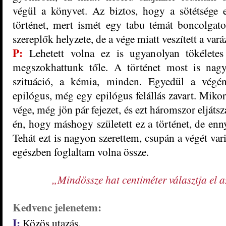
végül a könyvet. Az biztos, hogy a sötétsége 
történet, mert ismét egy tabu témát boncolgatot
szereplők helyzete, de a vége miatt veszített a vará
P:
Lehetett volna ez is ugyanolyan tökélete
megszokhattunk tőle. A történet most is nagyo
szituáció, a kémia, minden. Egyedül a végén
epilógus, még egy epilógus felállás zavart. Miko
vége, még jön pár fejezet, és ezt háromszor elját
én, hogy máshogy született ez a történet, de enny
Tehát ezt is nagyon szerettem, csupán a végét vari
egészben foglaltam volna össze.
„Mindössze hat centiméter választja el az
Kedvenc jelenetem:
I:
Közös utazás.