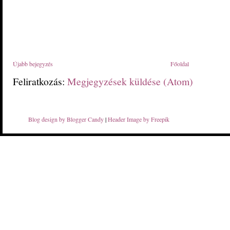
Újabb bejegyzés
Főoldal
Feliratkozás:
Megjegyzések küldése (Atom)
Blog design by Blogger Candy
|
Header Image by Freepik