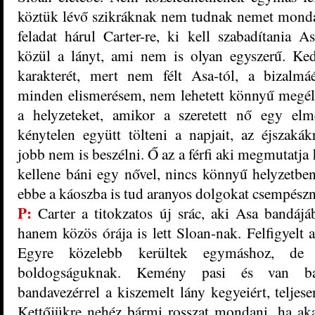
köztük lévő szikráknak nem
tudnak nemet mond
feladat hárul Carter-re, ki kell szabadítania A
közül a lányt, ami nem is olyan egyszerű. Ke
karakterét, mert nem félt Asa-tól, a bizalmá
minden elismerésem, nem lehetett könnyű megél
a helyzeteket, amikor a szeretett nő egy elm
kénytelen együtt tölteni a napjait, az éjszakák
jobb nem is beszélni. Ő az a férfi aki megmutatja
kellene báni egy nővel, nincs könnyű helyzetbe
ebbe a káoszba is tud aranyos dolgokat csempészn
P:
Carter a titokzatos új srác, aki Asa bandájá
hanem közös órája is lett Sloan-nak. Felfigyelt a
Egyre közelebb kerültek egymáshoz, de
boldogságuknak. Kemény pasi és van bát
bandavezérrel a kiszemelt lány kegyeiért, teljese
Kettőjükre nehéz bármi rosszat mondani, ha a