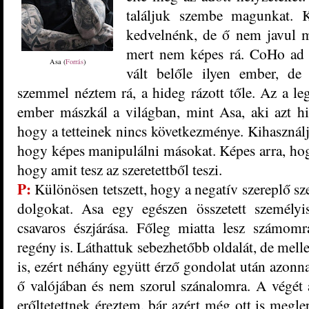
találjuk szembe magunkat. K
kedvelnénk, de ő nem javul me
mert nem képes rá. CoHo ad m
Asa (
Forrás
)
vált belőle ilyen ember, de
szemmel néztem rá, a hideg rázott tőle. Az a le
ember mászkál a világban, mint Asa, aki azt hi
hogy a tetteinek nincs következménye. Kihasználja
hogy képes manipulálni másokat. Képes arra, hog
hogy amit tesz az szeretettből teszi.
P:
Különösen tetszett, hogy a negatív szereplő sze
dolgokat. Asa egy egészen összetett személyi
csavaros észjárása. Főleg miatta lesz számom
regény is. Láthattuk sebezhetőbb oldalát, de melle
is, ezért néhány együtt érző gondolat után azonna
ő valójában és nem szorul szánalomra. A végét 
erőltetettnek éreztem, bár azért még ott is megl