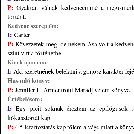
P:
Gyakran válnak kedvencemmé a megismerked
történt.
Kedvenc szereplőm:
I:
Carter
P:
Kövezzetek meg, de nekem Asa volt a kedvenc
színt vitt a történetbe.
Kinek ajánlom:
I:
Aki szeretnének belelátni a gonosz karakter fejé
Hasonló könyv:
P:
Jennifer L. Armentrout Maradj velem könyve.
Értékelésem:
I:
Egy picit soknak éreztem az epilógusok s
kókusztortát kap.
P:
4,5 letartoztatás kap tőlem a vége miatt a könyv