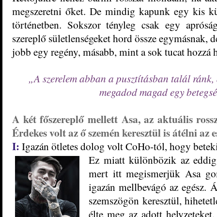
megszeretni őket. De mindig kapunk egy kis kül
történetben. Sokszor tényleg csak egy aprósá
szereplő sületlenségeket hord össze egymásnak, de
jobb egy regény, másabb, mint a sok tucat hozzá 
„A szerelem abban a pusztításban talál ránk,
megadod magad egy betegsé
A két főszereplő mellett Asa, az aktuális ross
Érdekes volt az ő szemén keresztül is átélni az
I:
Igazán ötletes dolog volt CoHo-tól, hogy betekin
Ez miatt
különbözik az eddig 
mert itt megismerjük Asa gond
igazán mellbevágó az egész. 
szemszögön keresztül, hihetet
élte meg az adott helyzeteket