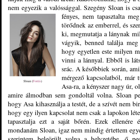
nem egyezik a valóssággal. Szegény Sloan is csa
fényes, nem tapasztalta me
törődnek az emberrel, és szer
ki, megmutatja a lánynak mil
vágyik, benned találja meg 
hogy egyetlen este milyen m
vinni a lánnyal. Ebből is lá
srác. A későbbiek során, am
mérgező kapcsolatból, már t
Sloan (
Forrás
)
Asa-ra, a kényszer nagy úr, ol
amire álmodban sem gondoltál volna. Sloan pedi
hogy Asa kihasználja a testét, de a szívét nem bi
hogy egy ilyen kapcsolat nem csak a lapokon létez
tapasztalja ezt a saját bőrén. Ezek ellenére
mondanám Sloan, igaz nem mindig értettem egyet
szerintem beleörült volna a helyzetébe, ő pe