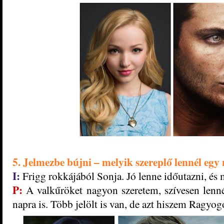
5. Jelmezbe bújni – melyik szereplő lennél egy
I:
Frigg rokkájából Sonja.
J
ó lenne időutazni, és 
P:
A valkűröket nagyon szeretem, szívesen lenn
napra is. Több jelölt is van, de azt hiszem Ragyo