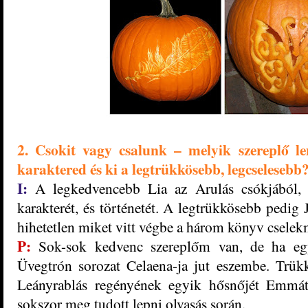
2. Csokit vagy csalunk – melyik szereplő le
karaktered és ki a legtrükkösebb, legcselesebb
I:
A legkedvencebb Lia az Arulás csókjából,
karakterét, és történetét. A legtrükkösebb pedig 
hi
h
etetlen miket vitt végbe a három könyv cselekm
P:
Sok-sok kedvenc szereplőm van, de ha eg
Üvegtrón sorozat Celaena-ja jut eszembe. Trü
Leányrablás regényének egyik hősnőjét Emm
sokszor meg tudott lepni olvasás során.