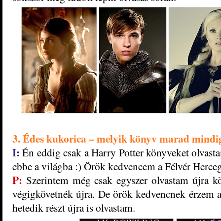
3. Édes kukorica – melyik könyv marad mindi
I:
Én eddig csak a Harry Potter könyveket olvastam
ebbe a világba :) Örök kedvencem a Félvér Herceg
P:
Szerintem még csak egyszer olvastam újra kö
végigkövetnék újra. De örök kedvencnek érzem a
hetedik részt újra is olvastam.