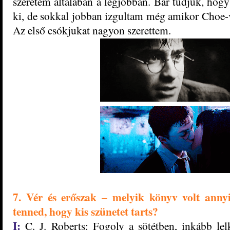
szeretem általában a legjobban. Bár tudjuk, hogy
ki, de sokkal jobban izgultam még amikor Choe-
Az első csókjukat nagyon szerettem.
7. Vér és erőszak – melyik könyv volt annyir
tenned, hogy kis szünetet tarts?
I:
C. J. Roberts: Fogoly a sötétben, inkább lel