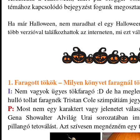
témához kapcsolódó bejegyzést fogunk megosztan
Ha már Halloween, nem maradhat el egy Hallowee
több verzióval találkozhattok az interneten, mi ezt vá
1. Faragott tökök – Milyen könyvet faragnál 
I:
Nem vagyok ügyes tökfaragó :D de ha meglenn
hulló tollat faragnék Tristan Cole szimpátiám jeg
P:
Most nem egy karaktert vagy jelenetet válas
Gena Showalter Alvilág Urai sorozatában i
pillangó tetoválást. Azt szívesen megnézném egy