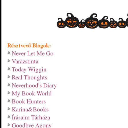
Résztvevő Blogok:
*
N
ever Let Me Go
*
Varázstinta
*
Today Wiggin
*
Real Thoughts
*
Neverhood's Diary
*
My Book World
*
Book Hunters
*
Karina&Books
*
Írásaim Tárháza
*
Goodbye Agony