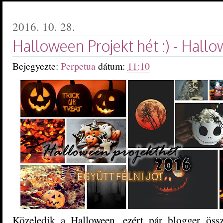
2016. 10. 28.
Halloween Projekt hét :) - Hal
Bejegyezte:
Perpetua
dátum:
11:10
Közeledik a Halloween, ezért pár blogger öss