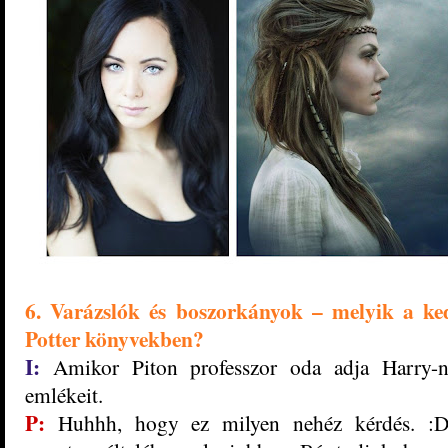
6. Varázslók és boszorkányok – melyik a ke
Potter könyvekben?
I:
Amikor Piton professzor oda adja Harry-ne
emlékeit.
P:
Huhhh, hogy ez milyen nehéz kérdés. :D 