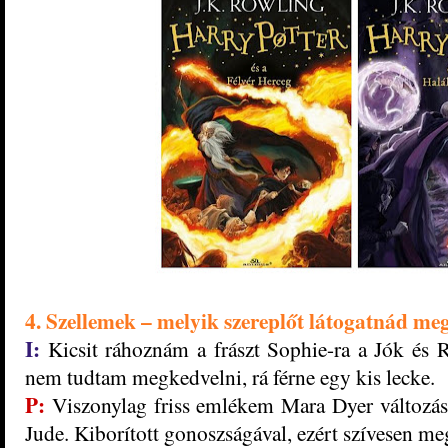
4. Szellemek – melyik szereplőt látogatnád me
I:
Kicsit ráhoznám a frászt Sophie-ra a Jók és 
nem tudtam megkedvelni, rá férne egy kis lecke.
P:
Viszonylag friss emlékem Mara Dyer változás
Jude. Kiborított gonoszságával, ezért szívesen me