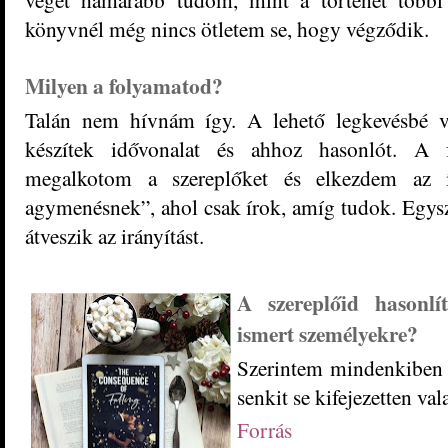
könyvnél még nincs ötletem se, hogy végződik.
Milyen a folyamatod?
Talán nem hívnám így. A lehető legkevésbé v
készítek idővonalat és ahhoz hasonlót. A 
megalkotom a szereplőket és elkezdem az í
agymenésnek”, ahol csak írok, amíg tudok. Egysz
átveszik az irányítást.
A szereplőid hasonlí
ismert személyekre?
Szerintem mindenkiben 
senkit se kifejezetten va
Forrás