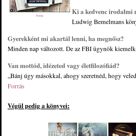
Ki a kedvenc irodalmi 
Forrás
Ludwig Bemelmans köny
Gyerekként mi akartál lenni, ha megnősz?
Minden nap változott. De az FBI ügynök kiemelk
Van mottód, idézeted vagy életfilozófiád?
„Bánj úgy másokkal, ahogy szeretnéd, hogy veled
Forrás
Végül pedig a könyvei: