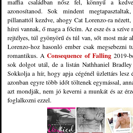
maffia családban nősz fel, könnyű a kedves
azonosítanod. Sok mindent megtapasztaltak,
pillanattól kezdve, ahogy Cat Lorenzo-ra nézett,
hírei vannak, ő maga a főcím. Az esze és a szíve
rejtélyes, túl gyönyörű és túl van, sőt most már a
Lorenzo-hoz hasonló ember csak megsebezni tud
Consequence of Falling
romantikus. A
2019-b
sok dolgot utál, de a listán Nathhaniel Bradley 
Sokkolja a hír, hogy apja cégénél üzlettárs lesz
azonban egyre több időt töltenek egymással, ann
azt mondják, nem jó keverni a munkát és az ér
foglalkozni ezzel.