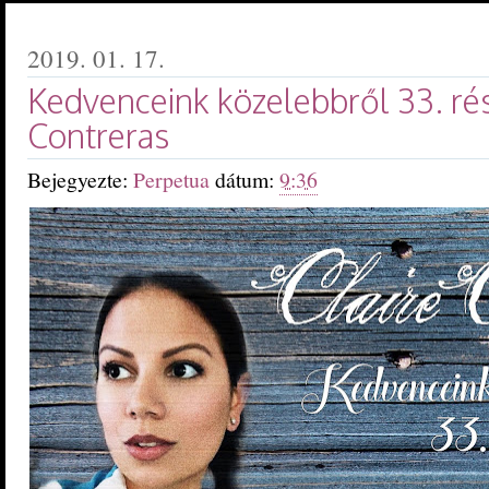
2019. 01. 17.
Kedvenceink közelebbről 33. rész
Contreras
Bejegyezte:
Perpetua
dátum:
9:36