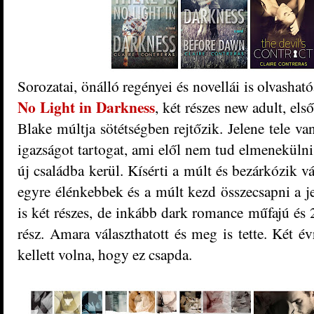
Sorozatai, önálló regényei és novellái is olvashat
No Light in Darkness
, két részes new adult, el
Blake múltja sötétségben rejtőzik. Jelene tele va
igazságot tartogat, ami elől nem tud elmenekülni.
új családba kerül. Kísérti a múlt és bezárkózik 
egyre élénkebbek és a múlt kezd összecsapni a j
is két részes, de inkább dark romance műfajú és 
rész. Amara választhatott és meg is tette. Két év
kellett volna, hogy ez csapda.