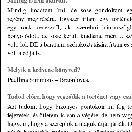
Mindig is írni akartál?
Mindig imádtam írni, de sose gondoltam e
regény megírására. Egyszer írtam egy történet
egy rock zenészről, aki szerelmi háromszög
bonyolódott, de sose került kiadásra, mert… sz
volt, lol. DE a barátaim szórakoztatására írtam és 
volt a célja is.
Melyik a kedvenc könyved?
Paullina Simmons – Brzonlovas.
Tudod előre, hogy végződik a történet vagy csa
Azt tudom, hogy bizonyos pontokon mi fog tö
fejezetek, és ötletem is van a végére, de nem va
hagyom, hogy a szereplők a maguk útját járják. D
végét hamarabb tudom, mint a történet többi 