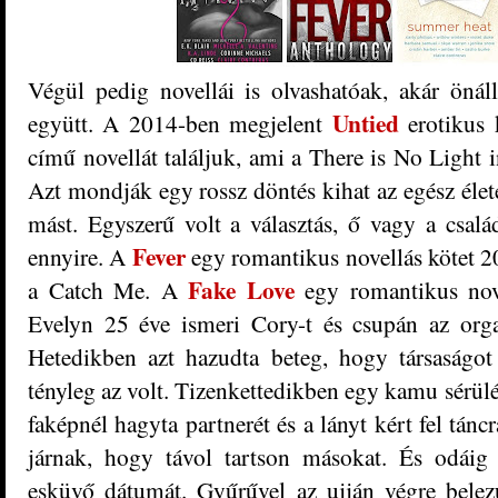
Végül pedig novellái is olvashatóak, akár önál
Untied
együtt. A 2014-ben megjelent
erotikus 
című novellát találjuk, ami a There is No Light 
Azt mondják egy rossz döntés kihat az egész élet
mást. Egyszerű volt a választás, ő vagy a csa
Fever
ennyire. A
egy romantikus novellás kötet 2
Fake Love
a Catch Me. A
egy romantikus nov
Evelyn 25 éve ismeri Cory-t és csupán az orga
Hetedikben azt hazudta beteg, hogy társaságot
tényleg az volt. Tizenkettedikben egy kamu sérülé
faképnél hagyta partnerét és a lányt kért fel táncr
járnak, hogy távol tartson másokat. És odáig 
esküvő dátumát. Gyűrűvel az ujján végre belezú