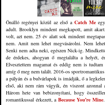
Catch Me
Önálló regényei közül az első a
eg
adult. Brooklyn mindent megkapott, amit akart
volt, azt nem. 25 év alatt sok mindent megtapasz
nem. Amit nem lehet megvásárolni. Nem lehet 
Senki nem adta neki, egészen Nick-ig. Mindkettő
de érdekes, ahogyan ő megtalálta a helyét, én
Elvesztettem magamat és eddig nem is tudtam 
amíg ő meg nem talált. 2016-os sportromantikus
a pályán és a bulvárlapok is imádják, ő a legkel
első, aki nem rám vágyik, én viszont azonnal
Három hete van bebizonyítani, hogy összeille
Because You’re Mine
romantikussal érkezett, a