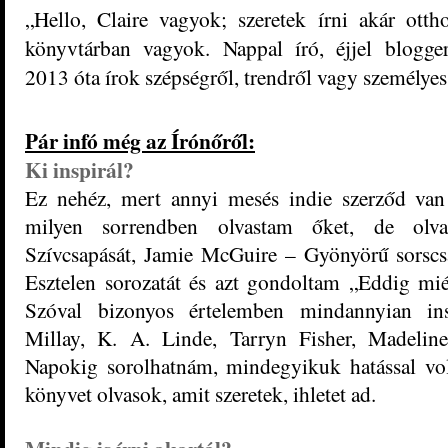
„Hello, Claire vagyok; szeretek írni akár otth
könyvtárban vagyok. Nappal író, éjjel blogge
2013 óta írok szépségről, trendről vagy személyes
Pár infó még az Írónőről:
Ki inspirál?
Ez nehéz, mert annyi mesés indie szerződ va
milyen sorrendben olvastam őket, de olv
Szívcsapását, Jamie McGuire – Gyönyörű sorscsa
Esztelen sorozatát és azt gondoltam „Eddig mi
Szóval bizonyos értelemben mindannyian insp
Millay, K. A. Linde, Tarryn Fisher, Madelin
Napokig sorolhatnám, mindegyikuk hatással vo
könyvet olvasok, amit szeretek, ihletet ad.