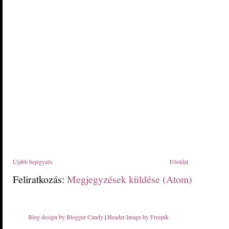
Újabb bejegyzés
Főoldal
Feliratkozás:
Megjegyzések küldése (Atom)
Blog design by Blogger Candy
|
Header Image by Freepik